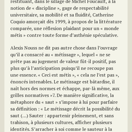
restituant, dans le sillage de Michel Foucault, à la
notion de « discipline », gage de respectabilité
universitaire, sa mobilité et sa fluidité, Catherine
Coquio amorçait dès 1999, à propos de la littérature
comparée, une réflexion plaidant pour un « monde
métis » contre toute forme d’asthénie spéculative.
Alexis Nouss ne dit pas autre chose dans l’ouvrage
qu’il a consacré au « métissage », lequel « ne se
prête pas au jugement de valeur fût-il positif, pas
plus qu’à l’anticipation puisqu’il ne recoupe pas
une essence. « Ceci est métis », « cela ne l’est pas »,
énoncés intenables. Le métissage est bâtardise, il
naît hors des normes et échappe, par-là même, aux
grilles normatives »7. De manière significative, la
métaphore du « saut » s’impose à lui pour parfaire
sa définition : « Le métissage décrit la possibilité du
saut (…) Sauter : appartenir pleinement, et sans
trahison, à plusieurs cultures, afficher plusieurs
identités. S’arracher à soi comme le sauteur à la