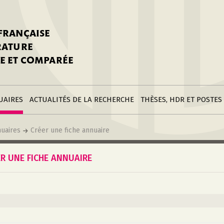
stitutions
Parutions
LGC
toire
réer une fiche
Appels
CNU 10e section
 FRANÇAISE
nnuaire
à la SFLGC
Soutenances
Prix de Thèse SFLGC
ÉRATURE
difier sa fiche
ur ce site
appel à candidatur
E ET COMPARÉE
nnuaire
Divers
Bourses
réer une fiche
Soumettre une
stitution
annonce
Postes
UAIRES
ACTUALITÉS DE LA RECHERCHE
THÈSES, HDR ET POSTES
uaires
Créer une fiche annuaire
ER UNE FICHE ANNUAIRE