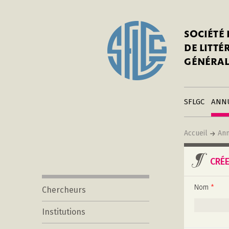
In
Notre his
C
SOCIÉTÉ
a
Adhérer 
DE LITT
Mo
Publier s
GÉNÉRAL
a
Contacts
C
Liens
in
SFLGC
ANN
Accueil
Ann
CRÉ
Nom
*
Chercheurs
Institutions