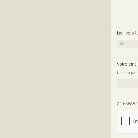
Lien vers l
Votre emai
Ne sera pas 
Anti-SPAM