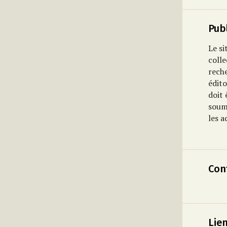
Publ
Le si
colle
rech
édito
doit 
soumi
les
a
Con
Lie