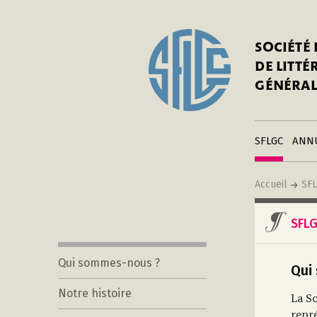
In
Notre his
C
SOCIÉTÉ
a
Adhérer 
DE LITT
Mo
Publier s
GÉNÉRAL
a
Contacts
C
Liens
in
SFLGC
ANN
Accueil
SF
SFL
Qui sommes-nous ?
Qui
Notre histoire
La So
repr