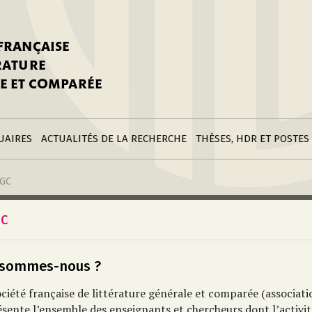
stitutions
Parutions
LGC
toire
réer une fiche
Appels
CNU 10e section
 FRANÇAISE
nnuaire
à la SFLGC
Soutenances
Prix de Thèse SFLGC
ÉRATURE
difier sa fiche
ur ce site
appel à candidatur
E ET COMPARÉE
nnuaire
Divers
Bourses
réer une fiche
Soumettre une
stitution
annonce
Postes
UAIRES
ACTUALITÉS DE LA RECHERCHE
THÈSES, HDR ET POSTES
LGC
GC
 sommes-nous ?
ciété française de littérature générale et comparée (associati
ésente l’ensemble des enseignants et chercheurs dont l’activit