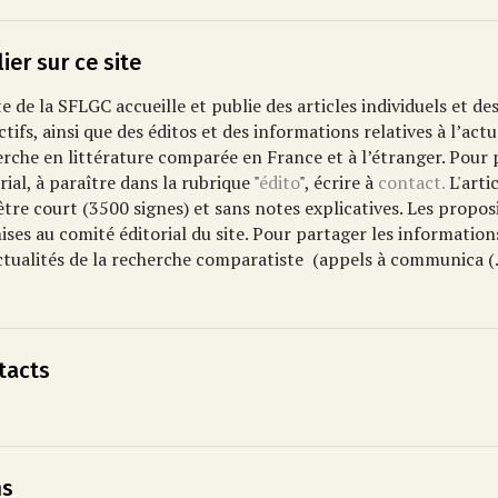
ier sur ce site
te de la SFLGC accueille et publie des articles individuels et d
ctifs, ainsi que des éditos et des informations relatives à l’actu
erche en littérature comparée en France et à l’étranger.
Pour 
rial, à paraître dans la rubrique "
édito
", écrire à
contact.
L'arti
être court (3500 signes) et sans notes explicatives. Les propos
ses au comité éditorial du site.
Pour partager les informatio
ctualités de la recherche comparatiste
(appels à communica (..
tacts
ns