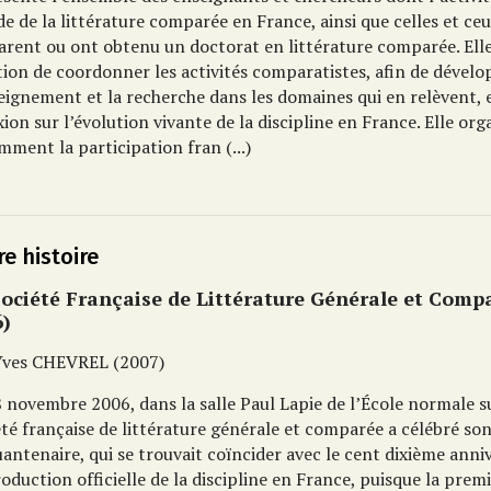
de de la littérature comparée en France, ainsi que celles et ceu
arent ou ont obtenu un doctorat en littérature comparée. Ell
tion de coordonner les activités comparatistes, afin de dével
eignement et la recherche dans les domaines qui en relèvent, e
xion sur l’évolution vivante de la discipline en France. Elle org
ment la participation fran (...)
e histoire
Société Française de Littérature Générale et Comp
6)
Yves
CHEVREL
(2007)
 novembre 2006, dans la salle Paul Lapie de l’École normale s
té française de littérature générale et comparée a célébré so
antenaire, qui se trouvait coïncider avec le cent dixième anni
roduction officielle de la discipline en France, puisque la prem