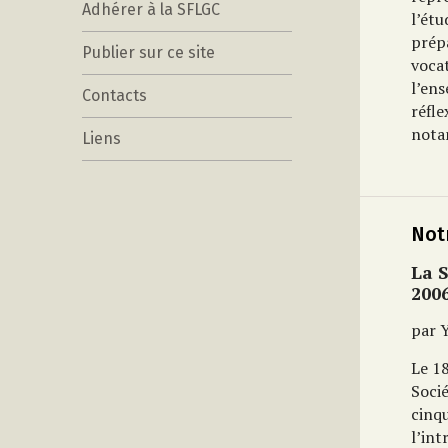
Adhérer à la SFLGC
l’étu
prép
Publier sur ce site
voca
l’ens
Contacts
réfle
notam
Liens
Notr
La 
200
par 
Le 18
Socié
cinqu
l’int