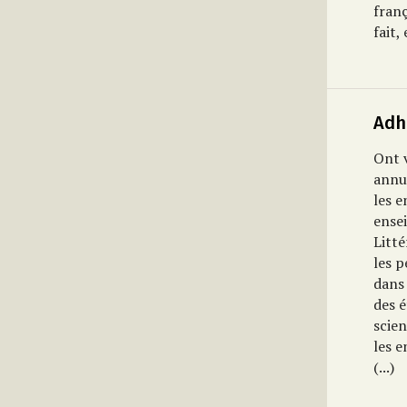
franç
fait,
Adh
Ont 
annue
les e
ense
Litt
les 
dans
des 
scien
les e
(...)