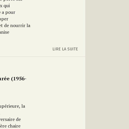
x qui
e a pour
opper
t de nourrir la
anise
LIRE LA SUITE
arée (1956-
upérieure, la
n
versaire de
ière chaire