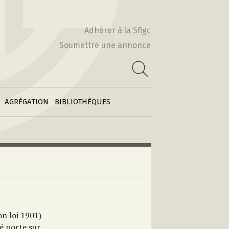
Actes & Volumes
2010-2011
collectifs
Adhérer à la Sflgc
2009-2010
Soumettre une annonce
Poétiques
 :
comparatistes
e
2008-2009
Archives des
2007-2008
feuilles
2006-2007
d’information
AGRÉGATION
BIBLIOTHÈQUES
on loi 1901)
é porte sur