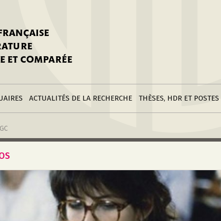
stitutions
Parutions
LGC
toire
réer une fiche
Appels
CNU 10e section
 FRANÇAISE
nnuaire
à la SFLGC
Soutenances
Prix de Thèse SFLGC
ÉRATURE
difier sa fiche
ur ce site
appel à candidatur
E ET COMPARÉE
nnuaire
Divers
Bourses
réer une fiche
Soumettre une
stitution
annonce
Postes
UAIRES
ACTUALITÉS DE LA RECHERCHE
THÈSES, HDR ET POSTES
LGC
TOS