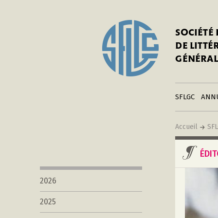
In
Notre his
C
SOCIÉTÉ
a
Adhérer 
DE LITT
Mo
Publier s
GÉNÉRAL
a
Contacts
C
Liens
in
SFLGC
ANN
Accueil
SF
ÉDI
2026
2025