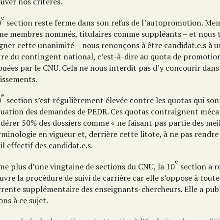
uver nos critères.
e
0
section reste ferme dans son refus de l’autopromotion. Me
e membres nommés, titulaires comme suppléants – et nous 
igner cette unanimité – nous renonçons à être candidat.e.s à
itre du contingent national, c’est-à-dire au quota de promoti
buées par le CNU. Cela ne nous interdit pas d’y concourir dans
lissements.
e
0
section s’est régulièrement élevée contre les quotas qui so
aluation des demandes de PEDR. Ces quotas contraignent méc
idérer 50% des dossiers comme « ne faisant pas partie des meil
rminologie en vigueur et, derrière cette litote, à ne pas rendre
il effectif des candidat.e.s.
e
e plus d’une vingtaine de sections du CNU, la 10
section a r
vre la procédure de suivi de carrière car elle s’oppose à tout
rrente supplémentaire des enseignants-chercheurs. Elle a publ
ns à ce sujet.