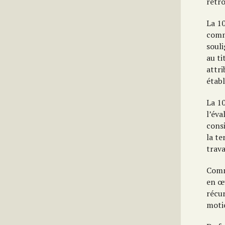
retro
La 1
comm
soul
au t
attri
étab
La 1
l’év
cons
la te
trava
Comm
en œu
récu
motio