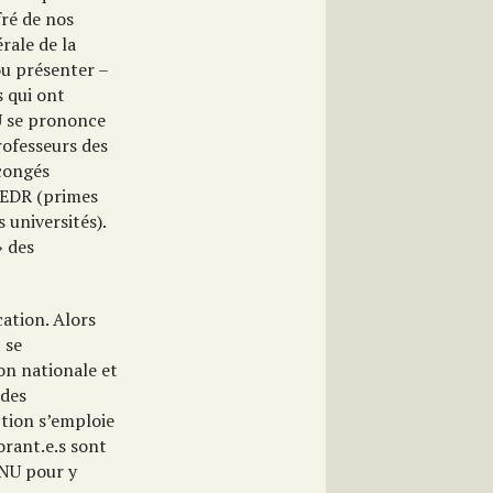
fré de nos
rale de la
u présenter –
s qui ont
U
se prononce
rofesseurs des
(congés
 PEDR (primes
 universités).
» des
cation. Alors
 se
on nationale et
 des
ction s’emploie
orant.e.s sont
-CNU pour y