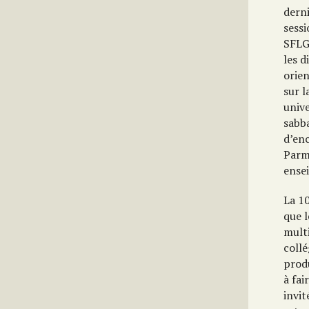
dern
sessi
SFLG
les d
orien
sur l
univ
sabb
d’enc
Parmi
ense
La 1
que 
mult
collé
produ
à fai
invit