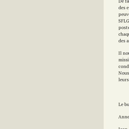
De fa
des e
peuv
SFLGC
poste
chaq
des a
Il no
missi
condi
Nous
leurs
Le bu
Anne