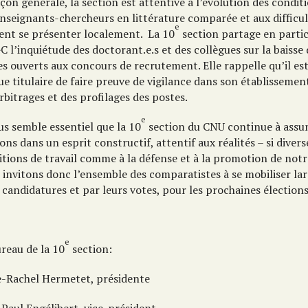
çon générale, la section est attentive à l’évolution des condit
nseignants-chercheurs en littérature comparée et aux difficul
e
ent se présenter localement. La 10
section partage en partic
 l’inquiétude des doctorant.e.s et des collègues sur la baiss
s ouverts aux concours de recrutement. Elle rappelle qu’il est
ue titulaire de faire preuve de vigilance dans son établissem
rbitrages et des profilages des postes.
e
us semble essentiel que la 10
section du CNU continue à assu
ons dans un esprit constructif, attentif aux réalités – si diver
tions de travail comme à la défense et à la promotion de notre
 invitons donc l’ensemble des comparatistes à se mobiliser la
 candidatures et par leurs votes, pour les prochaines élections
e
reau de la 10
section:
-Rachel Hermetet, présidente