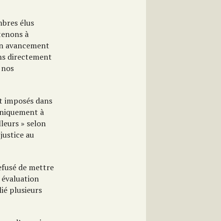
mbres élus
tenons à
 un avancement
ons directement
 nos
nt imposés dans
aniquement à
leurs » selon
 justice au
efusé de mettre
e évaluation
ié plusieurs