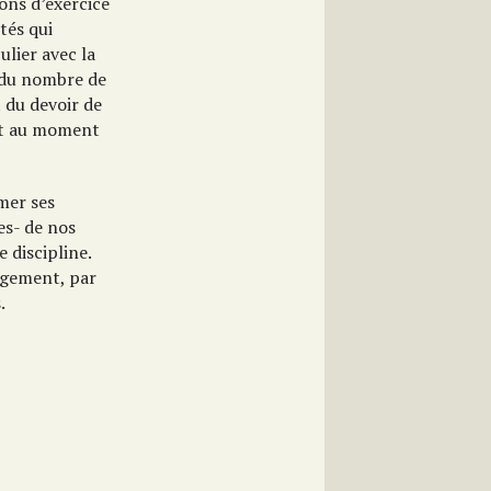
ions d’exercice
tés qui
ulier avec la
e du nombre de
 du devoir de
ent au moment
mer ses
ses- de nos
 discipline.
rgement, par
.