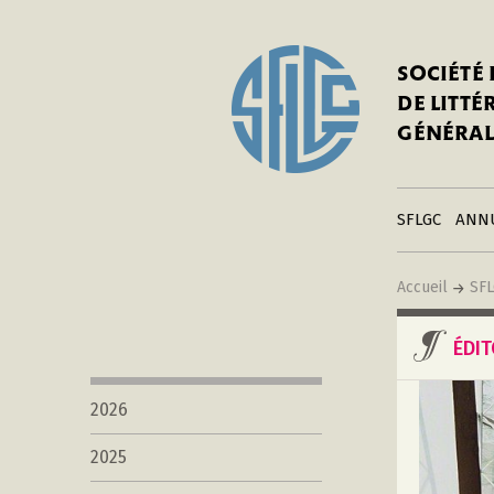
In
Notre his
C
SOCIÉTÉ
a
Adhérer 
DE LITT
Mo
Publier s
GÉNÉRAL
a
Contacts
C
Liens
in
SFLGC
ANN
Accueil
SF
ÉDI
2026
2025