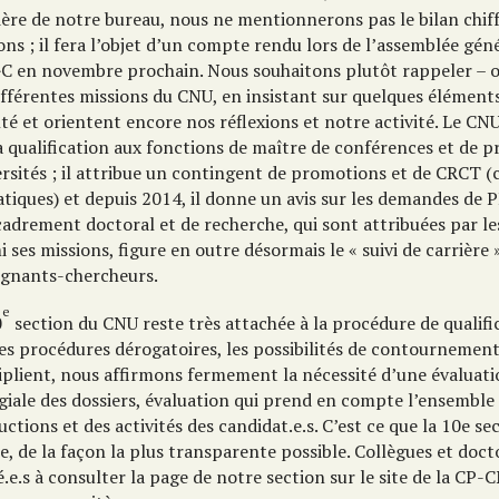
ière de notre bureau, nous ne mentionnerons pas le bilan chif
ons ; il fera l’objet d’un compte rendu lors de l’assemblée géné
C en novembre prochain. Nous souhaitons plutôt rappeler – o
ifférentes missions du CNU, en insistant sur quelques élément
té et orientent encore nos réflexions et notre activité. Le CN
a qualification aux fonctions de maître de conférences et de p
ersités ; il attribue un contingent de promotions et de CRCT 
atiques) et depuis 2014, il donne un avis sur les demandes de
adrement doctoral et de recherche, qui sont attribuées par les
 ses missions, figure en outre désormais le « suivi de carrière 
ignants-chercheurs.
e
0
section du CNU reste très attachée à la procédure de qualifi
les procédures dérogatoires, les possibilités de contournement
iplient, nous affirmons fermement la nécessité d’une évaluati
giale des dossiers, évaluation qui prend en compte l’ensemble
ctions et des activités des candidat.e.s. C’est ce que la 10e se
re, de la façon la plus transparente possible. Collègues et doct
é.e.s à consulter la page de notre section sur le site de la CP