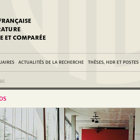
stitutions
Parutions
LGC
toire
réer une fiche
Appels
CNU 10e section
 FRANÇAISE
nnuaire
à la SFLGC
Soutenances
Prix de Thèse SFLGC
ÉRATURE
difier sa fiche
ur ce site
appel à candidatur
E ET COMPARÉE
nnuaire
Divers
Bourses
réer une fiche
Soumettre une
stitution
annonce
Postes
UAIRES
ACTUALITÉS DE LA RECHERCHE
THÈSES, HDR ET POSTES
LGC
TOS