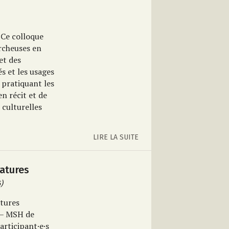
Ce colloque
ercheuses en
 et des
s et les usages
 pratiquant les
en récit et de
 culturelles
LIRE LA SUITE
ratures
)
atures
 – MSH de
articipant·e·s