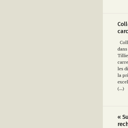
Col
car
Col
dans 
Tilli
carre
les d
la pr
excel
(...)
« S
rech