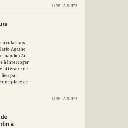
LIRE LA SUITE
ure
circulations
Marie-Agathe
normandie)
Au
se à interroger
e littéraire de
 lieu par
e une place ce
LIRE LA SUITE
 de
rlin à