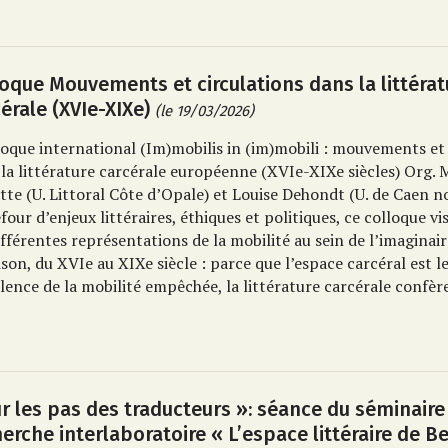
loque Mouvements et circulations dans la littérat
cérale (XVIe-XIXe)
(le 19/03/2026)
loque international
(Im)mobilis in (im)mobili : mouvements et 
la littérature carcérale européenne (XVIe-XIXe siècles)
Org. 
ette (U. Littoral Côte d’Opale) et Louise Dehondt (U. de Caen 
four d’enjeux littéraires, éthiques et politiques, ce colloque vi
ifférentes représentations de la mobilité au sein de l’imaginair
ison, du XVIe au XIXe siècle : parce que l’espace carcéral est le
lence de la mobilité empêchée, la littérature carcérale confèr
ur les pas des traducteurs »: séance du séminaire
erche interlaboratoire « L’espace littéraire de Be