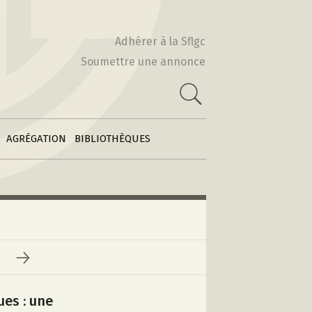
Actes & Volumes
2010-2011
collectifs
Adhérer à la Sflgc
2009-2010
Soumettre une annonce
Poétiques
 :
comparatistes
e
2008-2009
Archives des
2007-2008
feuilles
2006-2007
d’information
AGRÉGATION
BIBLIOTHÈQUES
ues : une