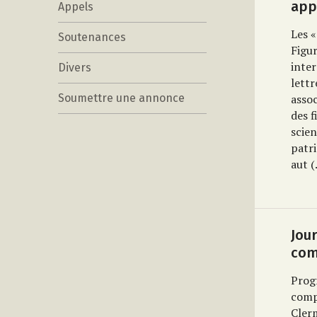
app
Appels
Les «
Soutenances
Figur
inter
Divers
lettr
Soumettre une annonce
assoc
des f
scien
patri
aut
(.
Jou
com
Pro
comp
Cler