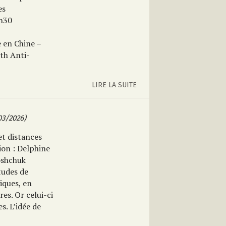
es
h30
e en Chine –
th Anti-
LIRE LA SUITE
03/2026)
et distances
ion
:
Delphine
oshchuk
tudes de
iques, en
res. Or celui-ci
s. L’idée de