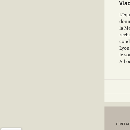
Vla
L’éq
donn
la
Ma
rech
c
ond
Lyon 
le so
A l’o
CONTA