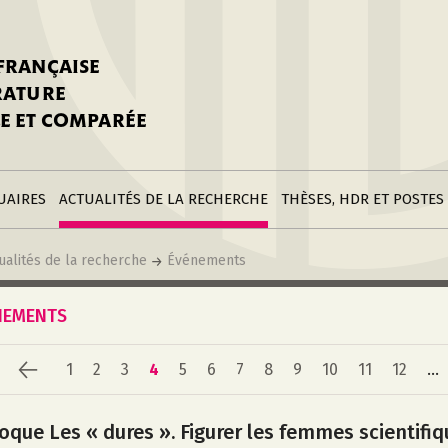
stitutions
Parutions
LGC
toire
réer une fiche
Appels
CNU 10e section
 FRANÇAISE
nnuaire
à la SFLGC
Soutenances
Prix de Thèse SFLGC
ÉRATURE
difier sa fiche
ur ce site
appel à candidatur
E ET COMPARÉE
nnuaire
Divers
Bourses
réer une fiche
Soumettre une
stitution
annonce
Postes
UAIRES
ACTUALITÉS DE LA RECHERCHE
THÈSES, HDR ET POSTES
ualités de la recherche
Événements
NEMENTS
1
2
3
4
5
6
7
8
9
10
11
12
...
oque Les « dures ». Figurer les femmes scientifiq