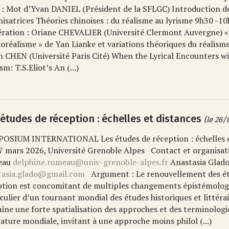
 : Mot d’Yvan DANIEL (Président de la SFLGC)
Introduction d
nisatrices
Théories chinoises : du réalisme au lyrisme
9h30 -10
ration : Oriane CHEVALIER (Université Clermont Auvergne)
«
oréalisme » de Yan Lianke et variations théoriques du réalism
n CHEN (Université Paris Cité)
When the Lyrical Encounters wi
ism: T.S.Eliot’s An
(...)
 études de réception : échelles et distances
(le 26/
POSIUM INTERNATIONAL
Les études de réception : échelles 
7 mars 2026, Université Grenoble Alpes
Contact et organisat
eau
delphine.rumeau@univ-grenoble-alpes.fr
Anastasia Glad
tasia.glado@gmail.com
Argument :
Le renouvellement des é
ption est concomitant de multiples changements épistémolog
culier d’un tournant mondial des études historiques et littérai
îne une forte spatialisation des approches et des terminologie
érature mondiale, invitant à une approche moins philol
(...)