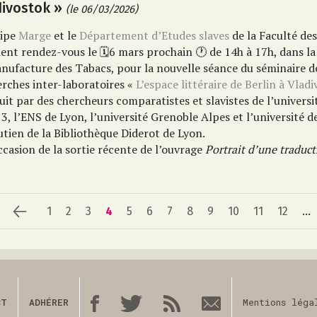
divostok »
(le 06/03/2026)
uipe
Marge
et le
Département d’Etudes slaves
de la Faculté de
ent rendez-vous le
🗓
6 mars prochain
🕐 de
14h à 17h
,
dans la
nufacture des Tabacs
, pour la nouvelle séance du séminaire d
erches inter-laboratoires «
L’espace littéraire de Berlin à Vlad
uit par des chercheurs comparatistes et slavistes de l’univers
3, l’ENS de Lyon, l’université Grenoble Alpes et l’université d
utien de la Bibliothèque Diderot de Lyon.
ccasion de la sortie récente de l’ouvrage
Portrait d’une
traduct
1
2
3
4
5
6
7
8
9
10
11
12
...
CT
ADHÉRER
Mentions léga