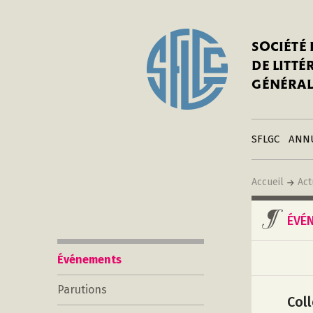
In
Notre his
C
SOCIÉTÉ
a
Adhérer 
DE LITT
Mo
Publier s
GÉNÉRAL
a
Contacts
C
Liens
in
SFLGC
ANN
Accueil
Act
ÉVÉ
Événements
Parutions
Coll