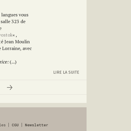
s langues vous
 salle 323
de
e
ivostok
« ,
ité Jean Moulin
e Lorraine, avec
rice
:
(...)
LIRE LA SUITE
les
CGU
Newsletter