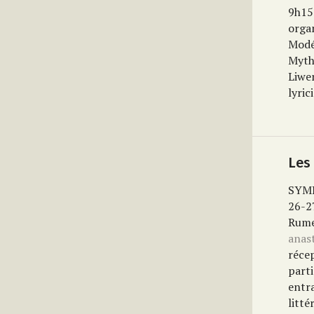
9h15
orga
Modé
Myth
Liwe
lyric
Les
SYM
26-2
Rum
anas
réce
parti
entra
litt