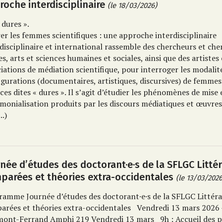
roche interdisciplinaire
(le 18/03/2026)
 dures ».
er les femmes scientifiques : une approche interdisciplinaire
disciplinaire et international rassemble des chercheurs et ch
es, arts et sciences humaines et sociales, ainsi que des artistes
iations de médiation scientifique, pour interroger les modalité
igurations (documentaires, artistiques, discursives) de femmes
ces dites « dures ». Il s’agit d’étudier les phénomènes de mise 
monialisation produits par les discours médiatiques et œuvres
..)
rnée d’études des doctorant·e·s de la SFLGC Litté
parées et théories extra-occidentales
(le 13/03/2026
gramme
Journée d’études des doctorant·e·s de la SFLGC
Littér
arées et théories extra-occidentales
Vendredi 13 mars 2026
mont-Ferrand
Amphi 219
Vendredi 13 mars
9h : Accueil des p