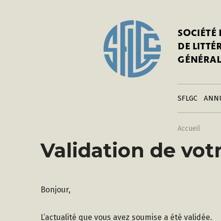
In
Notre his
C
SOCIÉTÉ
a
Adhérer 
DE LITT
Mo
Publier s
GÉNÉRAL
a
Contacts
C
Liens
in
SFLGC
ANN
Accueil
Validation de votr
Bonjour,
L’actualité que vous avez soumise a été validée.