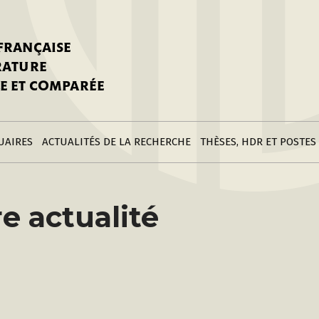
stitutions
Parutions
LGC
toire
réer une fiche
Appels
CNU 10e section
 FRANÇAISE
nnuaire
à la SFLGC
Soutenances
Prix de Thèse SFLGC
ÉRATURE
difier sa fiche
ur ce site
appel à candidatur
E ET COMPARÉE
nnuaire
Divers
Bourses
réer une fiche
Soumettre une
stitution
annonce
Postes
UAIRES
ACTUALITÉS DE LA RECHERCHE
THÈSES, HDR ET POSTES
e actualité