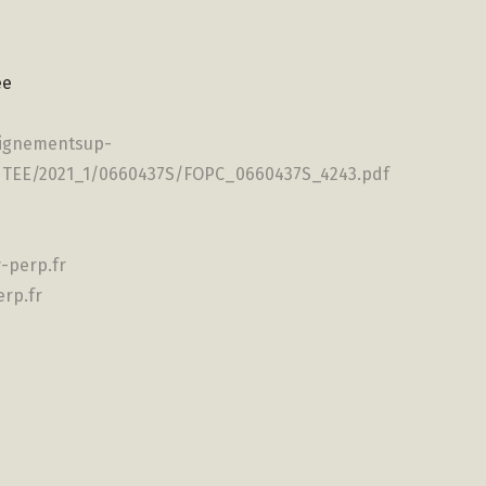
ée
eignementsup-
ANTEE/2021_1/0660437S/FOPC_0660437S_4243.pdf
-perp.fr
rp.fr