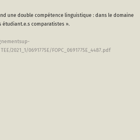
ttend une double compétence linguistique : dans le domaine
étudiant.e.s comparatistes ».
ignementsup-
ANTEE/2021_1/0691775E/FOPC_0691775E_4487.pdf