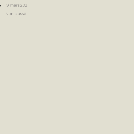
Publié
19 mars 2021
y
le
Catégories
Non classé