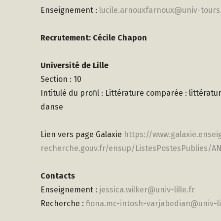
Enseignement :
lucile.arnouxfarnoux@univ-tours
Recrutement: Cécile Chapon
Université de Lille
Section : 10
Intitulé du profil : Littérature comparée : littérat
danse
Lien vers page Galaxie
https://www.galaxie.ense
recherche.gouv.fr/ensup/ListesPostesPublies/A
Contacts
Enseignement :
jessica.wilker@univ-lille.fr
Recherche :
fiona.mc-intosh-varjabedian@univ-lil