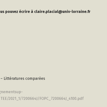
vous pouvez
écrire à claire.placial@univ-lorraine.fr
es – Littératures comparées
ignementsup-
ANTEE/2021_1/7200664J/FOPC_7200664J_4100.pdf