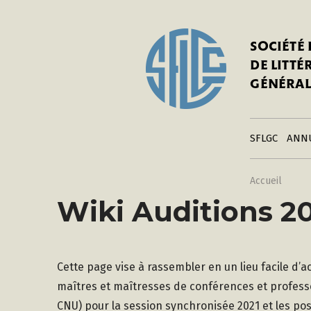
In
Notre his
C
SOCIÉTÉ
a
Adhérer 
DE LITT
Mo
Publier s
GÉNÉRAL
a
Contacts
C
Liens
in
SFLGC
ANN
Accueil
Wiki Auditions 20
Cette page vise à rassembler en un lieu facile d’
maîtres et maîtresses de conférences et professe
CNU) pour la session synchronisée 2021 et les poste