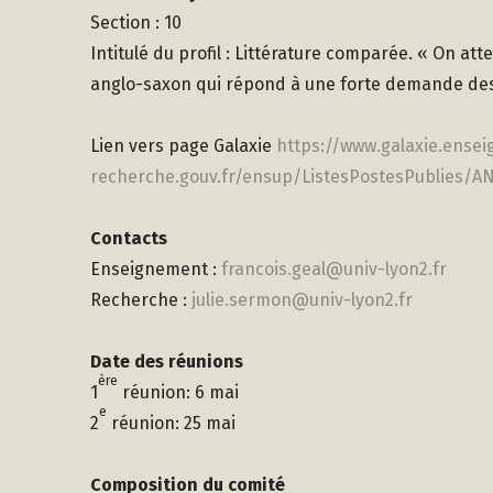
Section : 10
Intitulé du profil : Littérature comparée. « On a
anglo-saxon qui répond à une forte demande des 
Lien vers page Galaxie
https://www.galaxie.ense
recherche.gouv.fr/ensup/ListesPostesPublies/
Contacts
Enseignement :
francois.geal@univ-lyon2.fr
Recherche :
julie.sermon@univ-lyon2.fr
Date des réunions
ère
1
réunion: 6 mai
e
2
réunion: 25 mai
Composition du comité