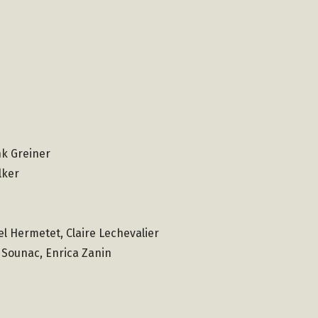
nk Greiner
lker
l Hermetet, Claire Lechevalier
 Sounac, Enrica Zanin