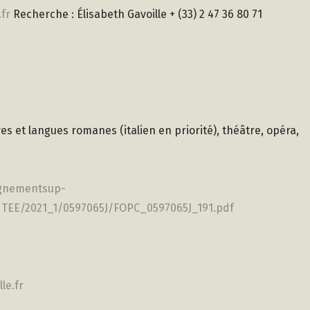
.fr
Recherche : Élisabeth Gavoille + (33) 2 47 36 80 71
ures et langues romanes (italien en priorité), théâtre, opéra,
ignementsup-
NTEE/2021_1/0597065J/FOPC_0597065J_191.pdf
le.fr