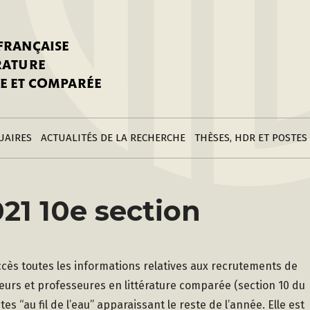
stitutions
Parutions
LGC
toire
réer une fiche
Appels
CNU 10e section
 FRANÇAISE
nnuaire
à la SFLGC
Soutenances
Prix de Thèse SFLGC
ÉRATURE
difier sa fiche
ur ce site
appel à candidatur
E ET COMPARÉE
nnuaire
Divers
Bourses
réer une fiche
Soumettre une
stitution
annonce
Postes
UAIRES
ACTUALITÉS DE LA RECHERCHE
THÈSES, HDR ET POSTES
21 10e section
accès toutes les informations relatives aux recrutements de
urs et professeures en littérature comparée (section 10 du
s “au fil de l’eau” apparaissant le reste de l’année. Elle est