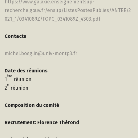
https://www.galaxie.enseignementsup-
recherche.gouv.fr/ensup/ListesPostesPublies/ANTEE/2
021_1/0341089Z/FOPC_0341089Z_4303.pdf
Contacts
michel.boeglin@univ-montp3.fr
Date des réunions
ère
1
réunion
e
2
réunion
Composition du comité
Recrutement: Florence Thérond