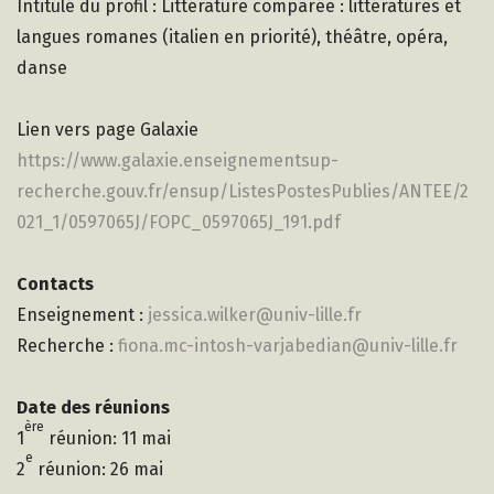
Intitulé du profil : Littérature comparée : littératures et
langues romanes (italien en priorité), théâtre, opéra,
danse
Lien vers page Galaxie
https://www.galaxie.enseignementsup-
recherche.gouv.fr/ensup/ListesPostesPublies/ANTEE/2
021_1/0597065J/FOPC_0597065J_191.pdf
Contacts
Enseignement :
jessica.wilker@univ-lille.fr
Recherche :
fiona.mc-intosh-varjabedian@univ-lille.fr
Date des réunions
ère
1
réunion: 11 mai
e
2
réunion: 26 mai