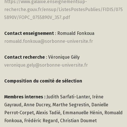
https://www.galaxie.enseignementsup-
recherche.gouv.fr/ensup/ListesPostesPublies/FIDIS/075
5890V/FOPC_0755890V_357.pdf
Contact enseignement
: Romuald Fonkoua
romuald.fonkoua@sorbonne-universite.fr
Contact recherche
: Véronique Gély
veronique.gely@sorbonne-universite.fr
Composition du comité de sélection
Membres internes :
Judith Sarfati-Lanter, Irène
Gayraud, Anne Ducrey, Marthe Segrestin, Danielle
Perrot-Corpet, Alexis Tadié, Emmanuelle Hénin, Romuald
Fonkoua, Frédéric Regard, Christian Doumet