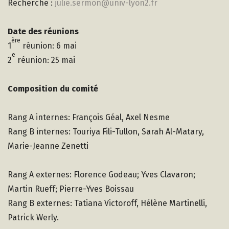
Recherche :
julie.sermon@univ-lyon2.fr
Date des réunions
ère
1
réunion: 6 mai
e
2
réunion: 25 mai
Composition du comité
Rang A internes: François Géal, Axel Nesme
Rang B internes: Touriya Fili-Tullon, Sarah Al-Matary,
Marie-Jeanne Zenetti
Rang A externes: Florence Godeau; Yves Clavaron;
Martin Rueff; Pierre-Yves Boissau
Rang B externes: Tatiana Victoroff, Hélène Martinelli,
Patrick Werly.