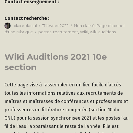
Contact enseignement :
Contact recherche :
Auteur
Publié
Catégories
claireplacial
17 février 2022
Non classé
,
Page d'accueil
le
Étiquettes
d'une rubrique
postes
,
recrutement
,
Wiki
,
wiki auditions
Wiki Auditions 2021 10e
section
Cette page vise à rassembler en un lieu facile d’accès
toutes les informations relatives aux recrutements de
maîtres et maîtresses de conférences et professeurs et
professeures en littérature comparée (section 10 du
CNU) pour la session synchronisée 2021 et les postes “au
fil de l’eau” apparaissant le reste de l’année. Elle est