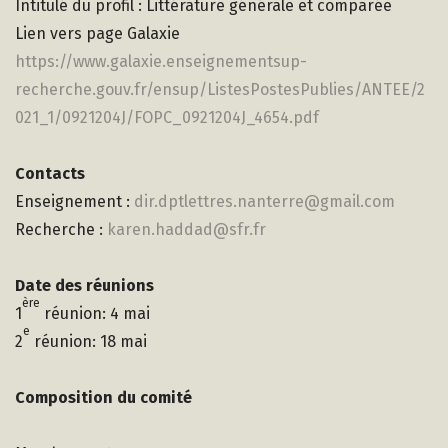
Intitulé du profil : Littérature générale et comparée
Lien vers page Galaxie
https://www.galaxie.enseignementsup-
recherche.gouv.fr/ensup/ListesPostesPublies/ANTEE/2
021_1/0921204J/FOPC_0921204J_4654.pdf
Contacts
Enseignement :
dir.dptlettres.nanterre@gmail.com
Recherche :
karen.haddad@sfr.fr
Date des réunions
ère
1
réunion: 4 mai
e
2
réunion: 18 mai
Composition du comité