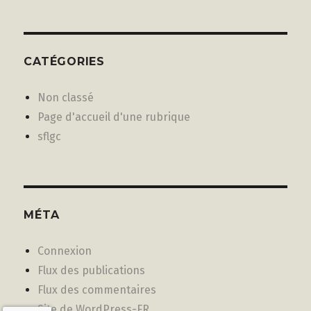
CATÉGORIES
Non classé
Page d'accueil d'une rubrique
sflgc
MÉTA
Connexion
Flux des publications
Flux des commentaires
Site de WordPress-FR