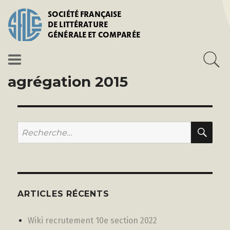
SOCIÉTÉ FRANÇAISE
DE LITTÉRATURE
GÉNÉRALE ET COMPARÉE
agrégation 2015
REC
Recherche
pour :
ARTICLES RÉCENTS
Wiki recrutement 10e section 2022