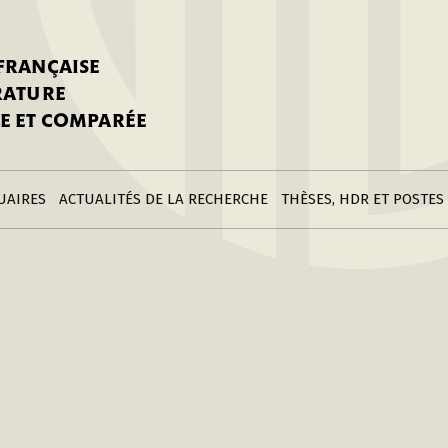
stitutions
Parutions
LGC
toire
réer une fiche
Appels
CNU 10e section
 FRANÇAISE
nnuaire
à la SFLGC
Soutenances
Prix de Thèse SFLGC
ÉRATURE
difier sa fiche
ur ce site
appel à candidatur
E ET COMPARÉE
nnuaire
Divers
Bourses
réer une fiche
Soumettre une
stitution
annonce
Postes
UAIRES
ACTUALITÉS DE LA RECHERCHE
THÈSES, HDR ET POSTES