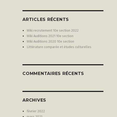
ARTICLES RÉCENTS
Wiki recrutement 10e section 2022
Wiki Auditions 2021 10e section
Wiki Auditions 2020 10e section
Littérature comparée et études culturelles
COMMENTAIRES RÉCENTS
ARCHIVES
février 2022
mars 2021