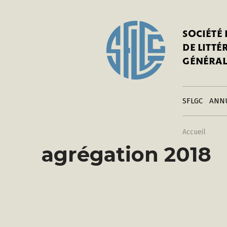
In
Notre his
C
SOCIÉTÉ
a
Adhérer 
DE LITT
Mo
Publier s
GÉNÉRAL
a
Contacts
C
Liens
in
SFLGC
ANN
Accueil
agrégation 2018