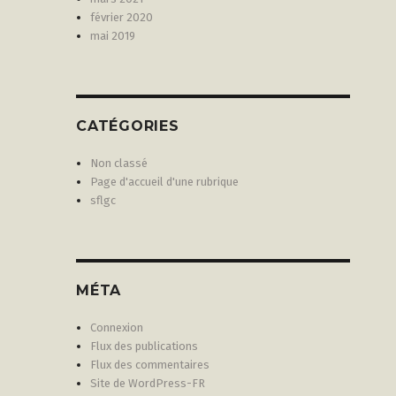
février 2020
mai 2019
CATÉGORIES
Non classé
Page d'accueil d'une rubrique
sflgc
MÉTA
Connexion
Flux des publications
Flux des commentaires
Site de WordPress-FR