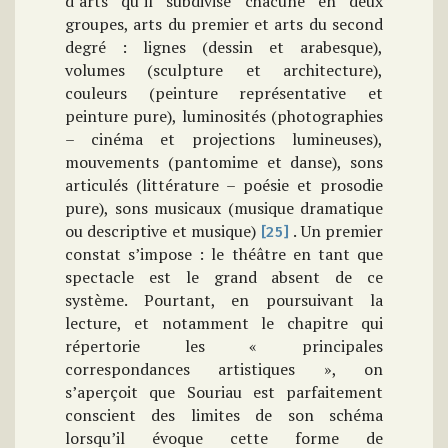
d’arts qu’il subdivise chacune en deux
groupes, arts du premier et arts du second
degré : lignes (dessin et arabesque),
volumes (sculpture et architecture),
couleurs (peinture représentative et
peinture pure), luminosités (photographies
– cinéma et projections lumineuses),
mouvements (pantomime et danse), sons
articulés (littérature – poésie et prosodie
pure), sons musicaux (musique dramatique
ou descriptive et musique)
. Un premier
[25]
constat s’impose : le théâtre en tant que
spectacle est le grand absent de ce
système. Pourtant, en poursuivant la
lecture, et notamment le chapitre qui
répertorie les « principales
correspondances artistiques », on
s’aperçoit que Souriau est parfaitement
conscient des limites de son schéma
lorsqu’il évoque cette forme de