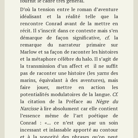
fournit le cadre très général.
D’où la tension entre le roman d’aventure
idéalisant et la réalité telle que la
rencontre Conrad avant de la mettre en
récit. Il s’inscrit dans ce contexte mais s’en
démarque de façon significative,
cf.
la
remarque du narrateur primaire sur
Marlow et sa façon de raconter les histoires
et la métaphore célèbre du halo. Il s’agit de
la transmission d’un affect et il ne suffit
pas de raconter une histoire (les
yarns
des
marins, équivalant à des aventures), mais
faire jouer, mettre en action les
potentialités modulatoires de la langue.
Cf
.
la citation de la Préface au
Nègre du
Narcisse
à lire absolument car elle contient
l’essence même de l’art poétique de
Conrad : «... ce n’est que par un soin
incessant et inlassable apporté au contour
et à la sonorité des phrases qu’on peut