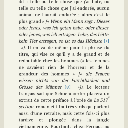
dit : telle ou telle chose que j'ai faite, ou
telle ou telle chose que j'ai endurée, aucun
animal ne l'aurait endurée ; alors c'est le
plus grand »
[« Wenn ein Mann sagt : Dieses
oder jenes, was ich getan habe, oder dieses
oder jenes, was ich ertragen habe, das hätte
kein Tier ertragen, so ist es das
Höchste
[7]
»]
. Il en va de même pour la phrase du
titre, qui vise ce qu’il y a de grand et de
redoutable chez les hommes (« les femmes
ne savaient rien de l’horreur et de la
grandeur des hommes »
[« die Frauen
wissen nichts von der Furchtbarkeit und
Grösse der
Männer
»]).
Le lecteur
[8]
français sait que Schoendoerfer placera un
e
extrait de cette préface à l’orée de
La 317
section
, roman et film très virils qui parlent
aussi d’une retraite, mais cette fois-ci plus
tardive et plongée dans la jungle
vietnamienne. Pourtant, chez Fernau, au