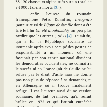
33 120 chasseurs alpins tués sur un total de
74 000 Italiens morts
).
[3]
– enfin l’œuvre du roumain
francophone Petru Dumitriu,
Incognito
(auteur aussi de
Bijoux de famille
dont a été
tiré le film
Un été inoubliable
), un peu plus
tardive que les autres (1962)
. Dumitriu,
[4]
qui a fui la République socialiste de
Roumanie après avoir occupé des postes de
responsabilité à un moment où elle
fascinait par son esprit national-dissident
les démocraties occidentales, ne connaîtra
le succès ni en France (où de Gaulle ne lui
refuse pas le droit d’asile mais ne donne
pas non plus de réponse à sa demande), ni
en Allemagne où il trouve finalement
refuge. Il est l’auteur aussi d’une version
roumaine, de fait première, qu’il aurait
brûlée en 1975 et qui l’aurait empêché