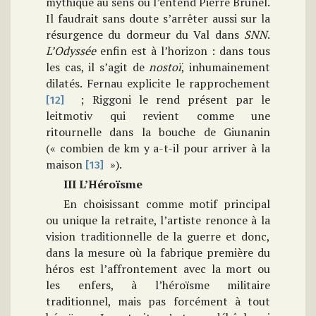
mythique au sens où l’entend Pierre Brunel.
Il faudrait sans doute s’arrêter aussi sur la
résurgence du dormeur du Val dans
SNN
.
L’Odyssée
enfin est à l’horizon : dans tous
les cas, il s’agit de
nostoï
, inhumainement
dilatés. Fernau explicite le rapprochement
; Riggoni le rend présent par le
[12]
leitmotiv qui revient comme une
ritournelle dans la bouche de Giunanin
(« combien de km y a-t-il pour arriver à la
maison
»).
[13]
III L’Héroïsme
En choisissant comme motif principal
ou unique la retraite, l’artiste renonce à la
vision traditionnelle de la guerre et donc,
dans la mesure où la fabrique première du
héros est l’affrontement avec la mort ou
les enfers, à l’héroïsme militaire
traditionnel, mais pas forcément à tout