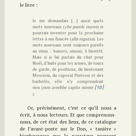
le livre :
Je me demandais […] aussi quels
mots nouveaux (
che parole nuove
) je
pourrais inventer pour la prochaine
lettre à ma fiancée (
alla ragazza
). Les
mots nouveaux sont toujours pareils
au vieux : baisers, amour, à bientôt.
Mais si je lui parlais du chat pour
Noël, d’huile pour les armes, de tours
de garde, de positions, du lieutenant
Moscioni, du caporal Pintossi et des
barbelés, elle n’y comprendrait
rien (
non avrebbe capito niente
[10]
).
Or, précisément, c’est ce qu’il nous a
écrit, à nous lecteurs. Et que comprenons-
nous, de cet état des lieux, de ce catalogue
de l’avant-poste sur le Don, « tanière »
bienheureuse que le narrateur pressent