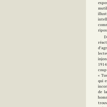
expo
mutil
illus
intel
comm
ripos
D
réac
d’ag
lecte
injo
1914 
coup 
« Tu
qui e
incor
de l
hom
trou