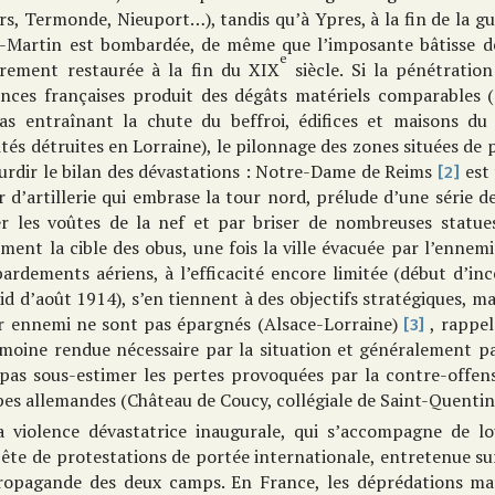
s, Termonde, Nieuport…), tandis qu’à Ypres, à la fin de la g
t-Martin est bombardée, de même que l’imposante bâtisse des
e
èrement restaurée à la fin du XIX
siècle. Si la pénétratio
inces françaises produit des dégâts matériels comparables (
ras entraînant la chute du beffroi, édifices et maisons du
ités détruites en Lorraine), le pilonnage des zones situées de 
urdir le bilan des dévastations : Notre-Dame de Reims
est 
[2]
r d’artillerie qui embrase la tour nord, prélude d’une série
er les voûtes de la nef et par briser de nombreuses statues
ment la cible des obus, une fois la ville évacuée par l’ennemi
ardements aériens, à l’efficacité encore limitée (début d’in
id d’août 1914), s’en tiennent à des objectifs stratégiques, ma
r ennemi ne sont pas épargnés (Alsace-Lorraine)
, rappel
[3]
imoine rendue nécessaire par la situation et généralement p
pas sous-estimer les pertes provoquées par la contre-offensi
es allemandes (Château de Coucy, collégiale de Saint-Quentin
a violence dévastatrice inaugurale, qui s’accompagne de lo
te de protestations de portée internationale, entretenue sur
ropagande des deux camps. En France, les déprédations mat