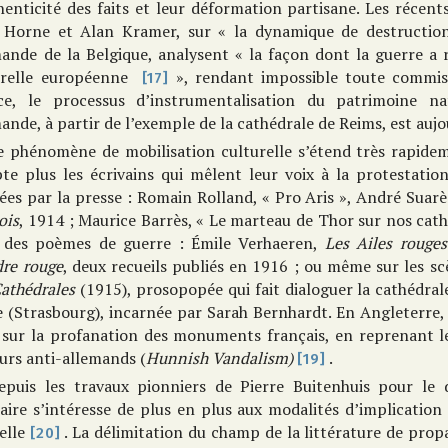
henticité des faits et leur déformation partisane. Les récent
 Horne et Alan Kramer, sur « la dynamique de destruction 
ande de la Belgique, analysent « la façon dont la guerre a r
urelle européenne
», rendant impossible toute commis
[17]
ce, le processus d’instrumentalisation du patrimoine n
ande, à partir de l’exemple de la cathédrale de Reims, est au
e phénomène de mobilisation culturelle s’étend très rapide
te plus les écrivains qui mêlent leur voix à la protestation
ées par la presse : Romain Rolland, « Pro Aris », André Suarè
ois
, 1914 ; Maurice Barrès, « Le marteau de Thor sur nos cath
 des poèmes de guerre : Émile Verhaeren,
Les Ailes rouges
dre rouge
, deux recueils publiés en 1916 ; ou même sur les s
Cathédrales
(1915), prosopopée qui fait dialoguer la cathédral
e (Strasbourg), incarnée par Sarah Bernhardt. En Angleterre
i sur la profanation des monuments français, en reprenant le
urs anti-allemands (
Hunnish
Vandalism
)
.
[19]
epuis les travaux pionniers de Pierre Buitenhuis pour le 
raire s’intéresse de plus en plus aux modalités d’implicatio
ielle
. La délimitation du champ de la littérature de propa
[20]