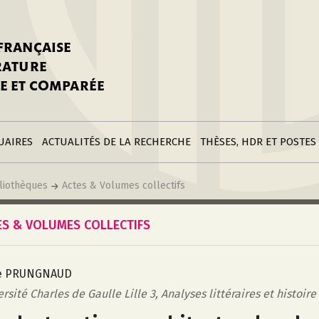
stitutions
Parutions
LGC
toire
réer une fiche
Appels
CNU 10e section
 FRANÇAISE
nnuaire
à la SFLGC
Soutenances
Prix de Thèse SFLGC
ÉRATURE
difier sa fiche
ur ce site
appel à candidatur
E ET COMPARÉE
nnuaire
Divers
Bourses
réer une fiche
Soumettre une
stitution
annonce
Postes
UAIRES
ACTUALITÉS DE LA RECHERCHE
THÈSES, HDR ET POSTES
liothèques
Actes & Volumes collectifs
ES & VOLUMES COLLECTIFS
le PRUNGNAUD
rsité Charles de Gaulle Lille 3, Analyses littéraires et histoir