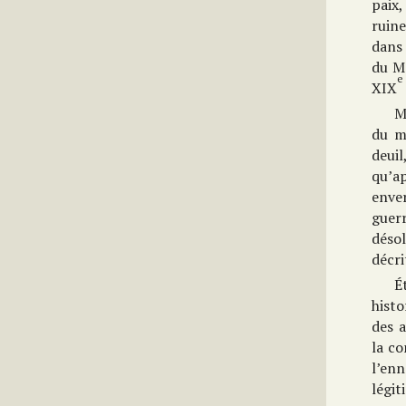
paix,
ruine
dans
du Mo
e
XIX
M
du mo
deuil
qu’ap
enver
guer
désol
décr
É
histo
des a
la co
l’en
légit