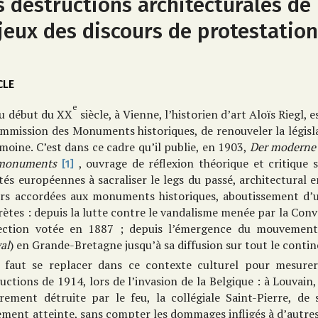
s destructions architecturales de 
jeux des discours de protestatio
CLE
e
u début du XX
siècle, à Vienne, l’historien d’art Aloïs Riegl,
mmission des Monuments historiques, de renouveler la législa
moine. C’est dans ce cadre qu’il publie, en 1903,
Der moderne
monuments
, ouvrage de réflexion théorique et critique 
[1]
tés européennes à sacraliser le legs du passé, architectural en
urs accordées aux monuments historiques, aboutissement d’u
ètes : depuis la lutte contre le vandalisme menée par la Conve
ection votée en 1887 ; depuis l’émergence du mouvement
al
) en Grande-Bretagne jusqu’à sa diffusion sur tout le contin
l faut se replacer dans ce contexte culturel pour mesurer 
uctions de 1914, lors de l’invasion de la Belgique : à Louvain,
èrement détruite par le feu, la collégiale Saint-Pierre, de
ment atteinte, sans compter les dommages infligés à d’autres v