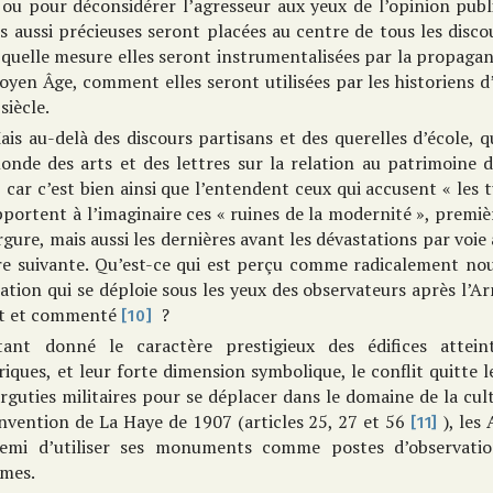
 ou pour déconsidérer l’agresseur aux yeux de l’opinion publ
s aussi précieuses seront placées au centre de tous les disc
 quelle mesure elles seront instrumentalisées par la propaga
yen Âge, comment elles seront utilisées par les historiens d’
siècle.
ais au-delà des discours partisans et des querelles d’école,
nde des arts et des lettres sur la relation au patrimoine dè
, car c’est bien ainsi que l’entendent ceux qui accusent « les
portent à l’imaginaire ces « ruines de la modernité », premièr
gure, mais aussi les dernières avant les dévastations par voie 
re suivante. Qu’est-ce qui est perçu comme radicalement nouv
ation qui se déploie sous les yeux des observateurs après l’
it et commenté
?
[10]
tant donné le caractère prestigieux des édifices attei
riques, et leur forte dimension symbolique, le conflit quitte l
rguties militaires pour se déplacer dans le domaine de la cult
nvention de La Haye de 1907 (articles 25, 27 et 56
), les
[11]
nemi d’utiliser ses monuments comme postes d’observatio
imes.