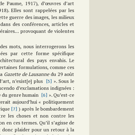
de Paume, 1917), d’œuvres d’art
18). Elles sont rappelées par les
ette guerre des images, les milieux
 dans des conférences, articles et
téraires… provoquant de violentes
 des mots, nous interrogerons les
hées par cette forme spécifique
rchitectural des pays envahis. Le
 certaines formulations, comme ces
La
Gazette de Lausanne
du 29 août
’art, n’exist[e] plus
». Sous le
[5]
scendo d’exclamations indignées :
ine du genre humain
». Qu’est-ce
[6]
gerait aujourd’hui « politiquement
rique
) après le bombardement
[7]
tre les choses et non contre les
n en ces termes. Qu’il s’agisse de
 donc plaider pour un retour à la