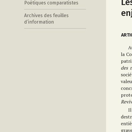
Le
Poétiques comparatistes
en
Archives des feuilles
d’information
ARTI
A
la Co
patri
des
socié
vale
concr
prot
Reviv
I
destr
enti
grave