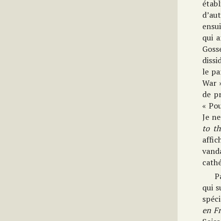
étab
d’aut
ensui
qui 
Gos
dissi
le p
War »
de p
« Pou
Je ne
to t
affic
vand
cathé
P
qui s
spéci
en F