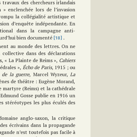
s travaux des chercheurs irlandais
» enclenchée lors de l’invasion
ompu la collégialité artistique et
sion d’enquête indépendante. En
ational dans la campagne anti-
jourd’hui bien documenté
.
[18]
ment au monde des lettres. On ne
 collective dans des déclarations
s, « La Plainte de Reims »,
Cahiers
édrales »,
Écho de Paris
, 1915 ; ou
 de la guerre
, Marcel Wyzeur,
La
cènes de théâtre : Eugène Morand,
e martyre (Reims) et la cathédrale
, Edmund Gosse publie en 1916 un
s stéréotypes les plus éculés des
domaine anglo-saxon, la critique
n des écrivains dans la propagande
gande n’est toutefois pas facile à