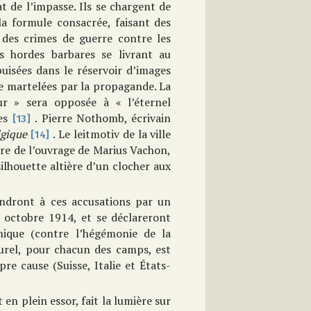
t de l’impasse. Ils se chargent de
la formule consacrée, faisant des
 des crimes de guerre contre les
s hordes barbares se livrant au
uisées dans le réservoir d’images
e martelées par la propagande. La
ur » sera opposée à « l’éternel
les
. Pierre Nothomb, écrivain
[13]
lgique
. Le leitmotiv de la ville
[14]
ure de l’ouvrage de Marius Vachon,
 silhouette altière d’un clocher aux
ondront à ces accusations par un
n octobre 1914, et se déclareront
nique (contre l’hégémonie de la
lturel, pour chacun des camps, est
pre cause (Suisse, Italie et États-
en plein essor, fait la lumière sur