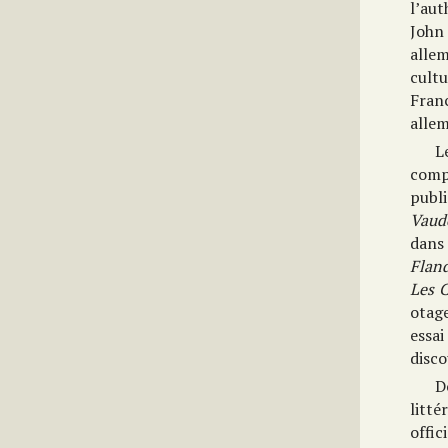
l’aut
John
allem
cult
Fran
allem
L
comp
publi
Vaud
dans
Flan
Les 
otag
essa
disco
D
litté
offic