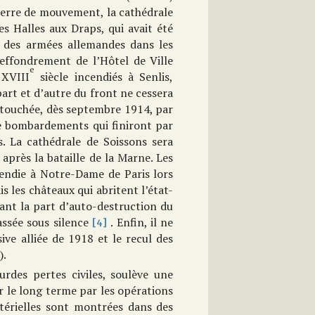
uerre de mouvement, la cathédrale
 Halles aux Draps, qui avait été
n des armées allemandes dans les
effondrement de l’Hôtel de Ville
e
 XVIII
siècle incendiés à Senlis,
part et d’autre du front ne cessera
touchée, dès septembre 1914, par
 de bombardements qui finiront par
. La cathédrale de Soissons sera
 après la bataille de la Marne. Les
cendie à Notre-Dame de Paris lors
is les châteaux qui abritent l’état-
ant la part d’auto-destruction du
assée sous silence
. Enfin, il ne
[4]
ve alliée de 1918 et le recul des
).
urdes pertes civiles, soulève une
 le long terme par les opérations
érielles sont montrées dans des