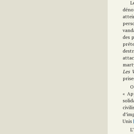
L
déno
atte
per
vand
des p
prét
dest
atta
marty
Les V
prise
O
« Ap
soli
civil
d’imp
Unis
L