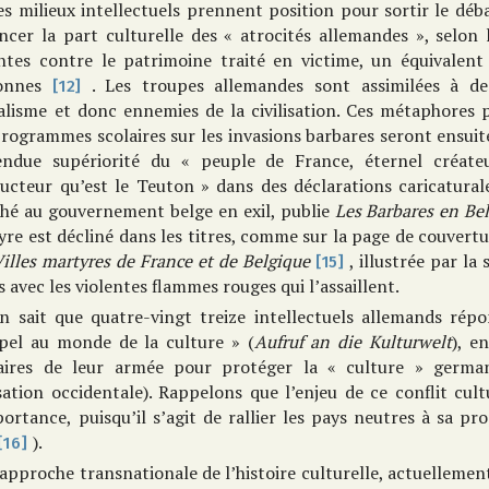
es milieux intellectuels prennent position pour sortir le déba
ncer la part culturelle des « atrocités allemandes », selon 
intes contre le patrimoine traité en victime, un équivalent
sonnes
. Les troupes allemandes sont assimilées à de
[12]
alisme et donc ennemies de la civilisation. Ces métaphores p
rogrammes scolaires sur les invasions barbares seront ensuit
endue supériorité du « peuple de France, éternel créate
ructeur qu’est le Teuton » dans des déclarations caricatura
ché au gouvernement belge en exil, publie
Les Barbares en
Be
re est décliné dans les titres, comme sur la page de couvert
illes martyres de France et de
Belgique
, illustrée par la
[15]
s avec les violentes flammes rouges qui l’assaillent.
n sait que quatre-vingt treize intellectuels allemands rép
pel au monde de la culture » (
Aufruf an die Kulturwelt
), e
daires de leur armée pour protéger la « culture » germa
isation occidentale). Rappelons que l’enjeu de ce conflit cu
ortance, puisqu’il s’agit de rallier les pays neutres à sa pro
).
[16]
’approche transnationale de l’histoire culturelle, actuellement 