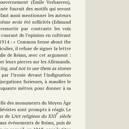
 gouvernement (Émile Verhaeren),
anée fournit des motifs qui seront
 faut aussi mentionner les auteurs
ême avoir été sollicités (Edmund
essortir par contraste les voix
-courant de l’opinion en cultivant
 1914 : « Common Sense about the
iculier, il refuse de signer la lettre
die de Reims, avec cet argument :
ter leurs pierres sur les Allemands.
hting, and not to use them as stones
 par l’ironie devant l’indignation
jurgations furieuses, à maudire le
inquante mètres pour donner à sa
 celle des monuments du Moyen Âge
diévistes sont prompts à réagir. Le
e
eur de
L'Art religieux du XIII
siècle
e aux événements de Reims, puis de