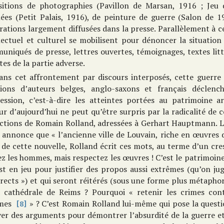
sitions de photographies (Pavillon de Marsan, 1916 ; Jeu 
ées (Petit Palais, 1916), de peinture de guerre (Salon de 19
trations largement diffusées dans la presse. Parallèlement à c
lectuel et culturel se mobilisent pour dénoncer la situation
uniqués de presse, lettres ouvertes, témoignages, textes lit
tes de la partie adverse.
ans cet affrontement par discours interposés, cette guerre
tions d’auteurs belges, anglo-saxons et français déclenc
ression, c’est-à-dire les atteintes portées au patrimoine a
ur d’aujourd’hui ne peut qu’être surpris par la radicalité de
nctions de Romain Rolland, adressées à Gerhart Hauptmann. 
annonce que « l’ancienne ville de Louvain, riche en œuvres d
de cette nouvelle, Rolland écrit ces mots, au terme d’un cre
ez les hommes, mais respectez les œuvres ! C’est le patrimo
st en jeu pour justifier des propos aussi extrêmes (qu’on ju
rects ») et qui seront réitérés (sous une forme plus métapho
a cathédrale de Reims ? Pourquoi « retenir les crimes con
mes
» ? C’est Romain Rolland lui-même qui pose la questio
[8]
ver des arguments pour démontrer l’absurdité de la guerre et