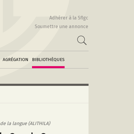
Actes & Volumes
2010-2011
collectifs
Adhérer à la Sflgc
2009-2010
Soumettre une annonce
Poétiques
 :
comparatistes
e
2008-2009
Archives des
2007-2008
feuilles
2006-2007
d’information
AGRÉGATION
BIBLIOTHÈQUES
e de la langue (ALITHILA)