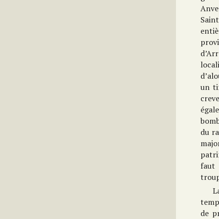
Anver
Sain
enti
prov
d’Ar
local
d’alo
un ti
crev
égale
bomb
du ra
majo
patr
faut 
troup
L
tempê
de p