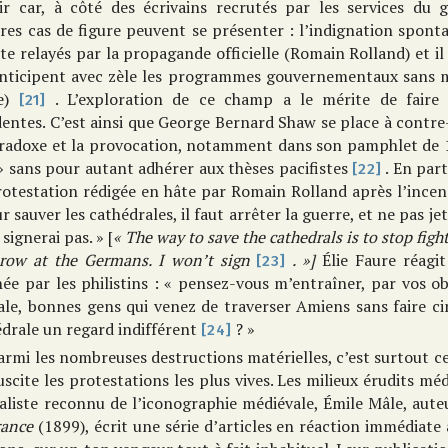
lir car, à côté des écrivains recrutés par les services du
res cas de figure peuvent se présenter : l’indignation spont
te relayés par la propagande officielle (Romain Rolland) et il
anticipent avec zèle les programmes gouvernementaux sans m
se)
. L’exploration de ce champ a le mérite de faire r
[21]
dentes. C’est ainsi que George Bernard Shaw se place à contre
aradoxe et la provocation, notamment dans son pamphlet de
 sans pour autant adhérer aux thèses pacifistes
. En part
[22]
rotestation rédigée en hâte par Romain Rolland après l’incen
r sauver les cathédrales, il faut arrêter la guerre, et ne pas je
 signerai pas. » [
« The way to save the cathedrals is to stop fig
hrow at the Germans.
I won’t
sign
. »]
Élie Faure réagit
[23]
hée par les philistins : « pensez-vous m’entraîner, par vos ob
ale, bonnes gens qui venez de traverser Amiens sans faire c
drale un regard indifférent
? »
[24]
armi les nombreuses destructions matérielles, c’est surtout
uscite les protestations les plus vives. Les milieux érudits mé
aliste reconnu de l’iconographie médiévale, Émile Mâle, aut
rance
(1899), écrit une série d’articles en réaction immédiat