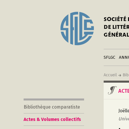
In
Notre his
C
SOCIÉTÉ
a
Adhérer 
DE LITT
Mo
Publier s
GÉNÉRAL
a
Contacts
C
Liens
in
SFLGC
ANN
Accueil
Bib
ACT
Bibliothèque comparatiste
Joël
Unive
Actes & Volumes collectifs