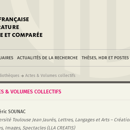
stitutions
Parutions
LGC
toire
réer une fiche
Appels
CNU 10e section
 FRANÇAISE
nnuaire
à la SFLGC
Soutenances
Prix de Thèse SFLGC
ÉRATURE
difier sa fiche
ur ce site
appel à candidatur
E ET COMPARÉE
nnuaire
Divers
Bourses
réer une fiche
Soumettre une
stitution
annonce
Postes
UAIRES
ACTUALITÉS DE LA RECHERCHE
THÈSES, HDR ET POSTES
liothèques
Actes & Volumes collectifs
ES & VOLUMES COLLECTIFS
éric SOUNAC
rsité Toulouse Jean Jaurès, Lettres, Langages et Arts – Créati
es, Images, Spectacles (LLA CREATIS)