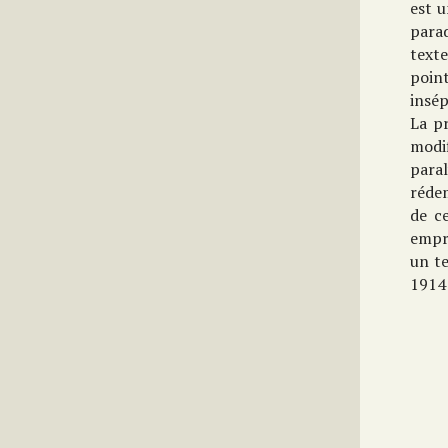
est 
para
texte
poin
insép
La p
modi
para
réde
de c
empr
un te
1914 