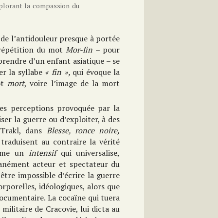
mplorant la compassion du
 de l’antidouleur presque à portée
a répétition du mot
Mor-fin
– pour
prendre d’un enfant asiatique – se
er la syllabe
« fin »,
qui évoque la
ot
mort
, voire l’image de la mort
es perceptions provoquée par la
iser la guerre ou d’exploiter, à des
à Trakl, dans
Blesse, ronce noire,
raduisent au contraire la vérité
comme un
intensif
qui universalise,
tanément acteur et spectateur du
être impossible d’écrire la guerre
rporelles, idéologiques, alors que
ocumentaire. La cocaïne qui tuera
militaire de Cracovie, lui dicta au