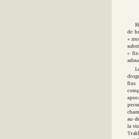
R
de br
« mo
subs
« fi
adouc
L
drogu
fins
comp
apoc
perm
champ
au-de
la v
Trakl