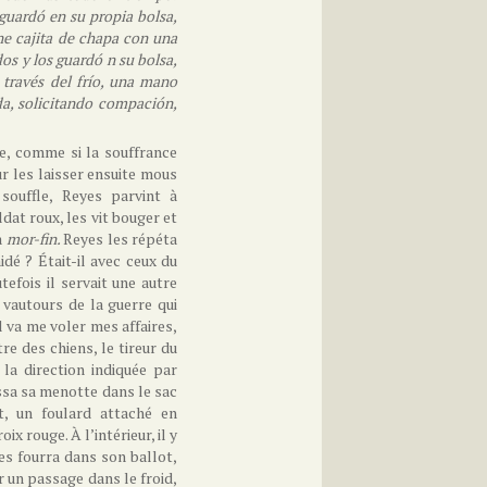
 guardó en su propia bolsa,
ne cajita de chapa con una
os y los guardó n su bolsa,
través del frío, una mano
a, solicitando compación,
e, comme si la souffrance
ur les laisser ensuite mous
 souffle, Reyes parvint à
dat roux, les vit bouger et
à
mor-fin.
Reyes les répéta
idé ? Était-il avec ceux du
utefois il servait une autre
 vautours de la guerre qui
l va me voler mes affaires,
tre des chiens, le tireur du
la direction indiquée par
issa sa menotte dans le sac
t, un foulard attaché en
ix rouge. À l’intérieur, il y
les fourra dans son ballot,
er un passage dans le froid,