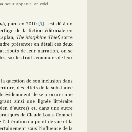
a sœur apparut, et voici
na
), paru en 2010
, est dû à un
[3]
fuge de la fiction éditoriale en
 Caplan,
The Morphine Thief,
sorte
dre présenter en détail ces deux
attributs de leur narration, on se
les, sur les traits communs de leur
 la question de son inclusion dans
écriture, des effets de la substance
mble évidemment de se procurer une
nt ainsi une lignée littéraire
bien d’autres) et, dans une autre
 pratiques de Claude Louis-Combet
l’altération du point de vue et la
ertainement sous l’influence de la