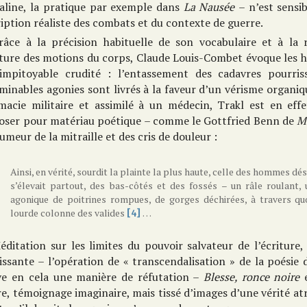
aline, la pratique par exemple dans
La Nausée
– n’est sensi
iption réaliste des combats et du contexte de guerre.
râce à la précision habituelle de son vocabulaire et à la 
iture des motions du corps, Claude Louis-Combet évoque les h
impitoyable crudité : l’entassement des cadavres pourriss
minables agonies sont livrés à la faveur d’un vérisme organiqu
macie militaire et assimilé à un médecin, Trakl est en effe
oser pour matériau poétique – comme le Gottfried Benn de
M
rumeur de la mitraille et des cris de douleur :
Ainsi, en vérité, sourdit la plainte la plus haute, celle des hommes d
s’élevait partout, des bas-côtés et des fossés – un râle roulant
agonique de poitrines rompues, de gorges déchirées, à travers quoi
lourde colonne des valides
…
[4]
éditation sur les limites du pouvoir salvateur de l’écriture
issante – l’opération de « transcendalisation » de la poésie
ve en cela une manière de réfutation –
Blesse, ronce noire
e, témoignage imaginaire, mais tissé d’images d’une vérité atr