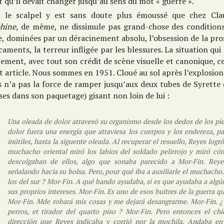
t qu’il devait changer jusqu’au sens du mot « guerre ».
i le scalpel y est sans doute plus émoussé que chez Cl
hine,
de même, ne dissimule pas grand-chose des conditions
, dominées par un déracinement absolu, l’obsession de la prost
aments, la terreur infligée par les blessures. La situation qu
ement, avec tout son crédit de scène visuelle et canonique, ce
t article. Nous sommes en 1951. Cloué au sol après l’explosi
 n’a pas la force de ramper jusqu’aux deux tubes de Syrette 
ses dans son paquetage) gisant non loin de lui :
Una oleada de dolor atravesó su organismo desde los dedos de los pie
dolor fuera una energía que atraviesa los cuerpos y los endereza, pa
inútiles, hasta la siguente oleada. Al recuperar el resuello, Reyes logr
muchacho oriental miró los labios del soldado pelirrojo y miró cóm
descolgaban de ellos, algo que sonaba parecido a Mor-Fin. Reyes
señalando hacia su bolsa. Pero, pour qué iba a auxiliarle el muchacho. 
los del sur ? Mor-Fin. A qué bando ayudaba, si es que ayudaba a algú
sus proprios intereses. Mor-Fin. Es uno de esos buitres de la guerra qu
Mor-Fin. Mde robará mis cosas y me dejará desangrarme. Mor-Fin. ¿ 
perros, et tirador del quarto piso ? Mor-Fin. Pero entonces el chi
dirección que Reyes indicaba y corrió por la mochila. Andaba en 