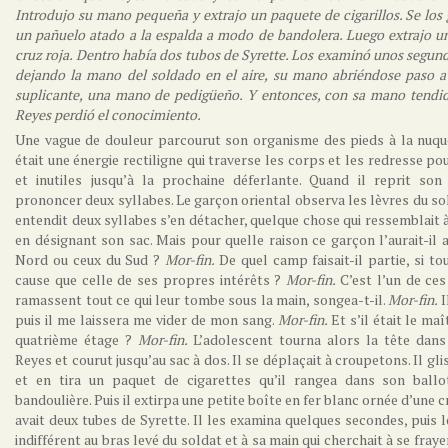
Introdujo su mano pequeña y extrajo un paquete de cigarillos. Se los
un pañuelo atado a la espalda a modo de bandolera. Luego extrajo u
cruz roja. Dentro había dos tubos de Syrette. Los examinó unos segund
dejando la mano del soldado en el aire, su mano abriéndose paso a 
suplicante, una mano de pedigüeño. Y entonces, con sa mano tendid
Reyes perdió el conocimiento.
Une vague de douleur parcourut son organisme des pieds à la nuqu
était une énergie rectiligne qui traverse les corps et les redresse po
et inutiles jusqu’à la prochaine déferlante. Quand il reprit son
prononcer deux syllabes. Le garçon oriental observa les lèvres du sol
entendit deux syllabes s’en détacher, quelque chose qui ressemblait 
en désignant son sac. Mais pour quelle raison ce garçon l’aurait-il a
Nord ou ceux du Sud ?
Mor-fin.
De quel camp faisait-il partie, si to
cause que celle de ses propres intérêts ?
Mor-fin.
C’est l’un de ces
ramassent tout ce qui leur tombe sous la main, songea-t-il.
Mor-fin.
I
puis il me laissera me vider de mon sang.
Mor-fin.
Et s’il était le maî
quatrième étage ?
Mor-fin.
L’adolescent tourna alors la tête dans 
Reyes et courut jusqu’au sac à dos. Il se déplaçait à croupetons. Il gl
et en tira un paquet de cigarettes qu’il rangea dans son ballo
bandoulière. Puis il extirpa une petite boîte en fer blanc ornée d’une cro
avait deux tubes de Syrette. Il les examina quelques secondes, puis 
indifférent au bras levé du soldat et à sa main qui cherchait à se fray