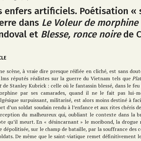
s enfers artificiels. Poétisation «
erre dans
Le Voleur de morphine
ndoval et
Blesse, ronce noire
de 
CLE
ne scène, à vraie dire presque réifiée en cliché, est sans dou
ilms réputés réalistes sur la guerre du Vietnam tels que
Pla
et
de Stanley Kubrick : celle où le fantassin blessé, dans le feu
orphine par ses camarades, quand il ne le fait pas lui-mê
lgésique surpuissant, militarisé, est alors moins destiné à fac
rt d’un soldat soudain rendu à l’enfance et aux rites chéris d
erception du malheureux qui, oubliant le contexte dans la b
te qu’il meurt. En « désincarnant » le moribond, la drogue 
e dépolitisée, sur le champ de bataille, par la souffrance des 
oldats. De même que le saint-viatique remet définitivement l