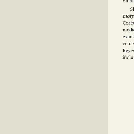
on di
S
morp
Corée
médic
exact
ce ce
Reyes
inclu