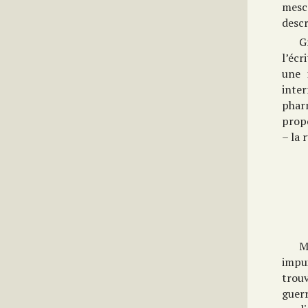
mesc
descr
G
l’écr
une 
inter
phar
prop
– la 
M
impu
trou
guerr