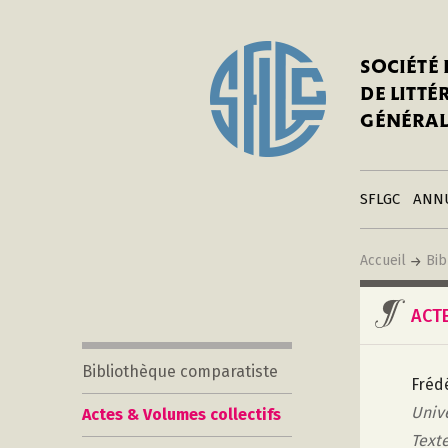
In
Notre his
C
SOCIÉTÉ
a
Adhérer 
DE LITT
Mo
Publier s
GÉNÉRAL
a
Contacts
C
Liens
in
SFLGC
ANN
Accueil
Bib
ACT
Bibliothèque comparatiste
Fréd
Unive
Actes & Volumes collectifs
Text