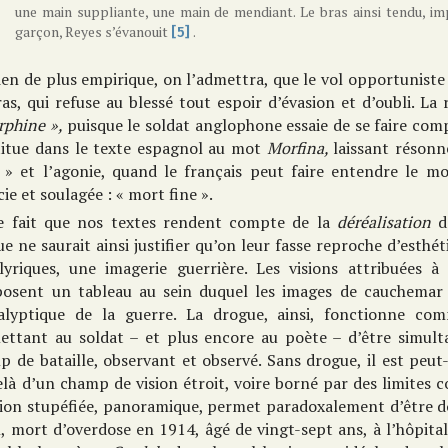
une main suppliante, une main de mendiant. Le bras ainsi tendu, i
garçon, Reyes s’évanouit
.
[5]
ien de plus empirique, on l’admettra, que le vol opportuniste
as, qui refuse au blessé tout espoir d’évasion et d’oubli. L
rphine »,
puisque le soldat anglophone essaie de se faire com
titue dans le texte espagnol au mot
Morfina,
laissant résonn
n » et l’agonie, quand le français peut faire entendre le m
ie et soulagée : « mort fine ».
e fait que nos textes rendent compte de la
déréalisation
d
e ne saurait ainsi justifier qu’on leur fasse reproche d’esthét
 lyriques, une imagerie guerrière. Les visions attribuées 
osent un tableau au sein duquel les images de cauchemar t
alyptique de la guerre. La drogue, ainsi, fonctionne 
ettant au soldat – et plus encore au poète – d’être simul
 de bataille, observant et observé. Sans drogue, il est peut-
là d’un champ de vision étroit, voire borné par des limites co
ision stupéfiée, panoramique, permet paradoxalement d’être d
, mort d’overdose en 1914, âgé de vingt-sept ans, à l’hôpital 