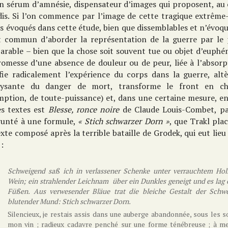
un sérum d’amnésie, dispensateur d’images qui proposent, au 
dis. Si l’on commence par l’image de cette tragique extrême-
s évoqués dans cette étude, bien que dissemblables et n’évoq
t commun d’aborder la représentation de la guerre par le p
arable – bien que la chose soit souvent tue ou objet d’euphé
romesse d’une absence de douleur ou de peur, liée à l’absor
fie radicalement l’expérience du corps dans la guerre, alt
lysante du danger de mort, transforme le front en cham
mption, de toute-puissance) et, dans une certaine mesure, e
es textes est
Blesse, ronce noire
de Claude Louis-Combet, p
unté à une formule,
« Stich schwarzer Dorn »
, que Trakl pla
xte composé après la terrible bataille de Grodek, qui eut lie
:
Schweigend saß ich in verlassener Schenke unter verrauchtem Ho
Wein; ein strahlender Leichnam über ein Dunkles geneigt und es lag
Füßen. Aus verwesender Bläue trat die bleiche Gestalt der Schwe
blutender Mund: Stich schwarzer Dorn.
Silencieux, je restais assis dans une auberge abandonnée, sous les s
mon vin ; radieux cadavre penché sur une forme ténébreuse ; à mes