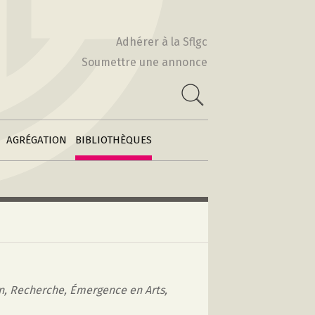
Actes & Volumes
2010-2011
collectifs
Adhérer à la Sflgc
2009-2010
Soumettre une annonce
Poétiques
 :
comparatistes
e
2008-2009
Archives des
2007-2008
feuilles
2006-2007
d’information
AGRÉGATION
BIBLIOTHÈQUES
on, Recherche, Émergence en Arts,