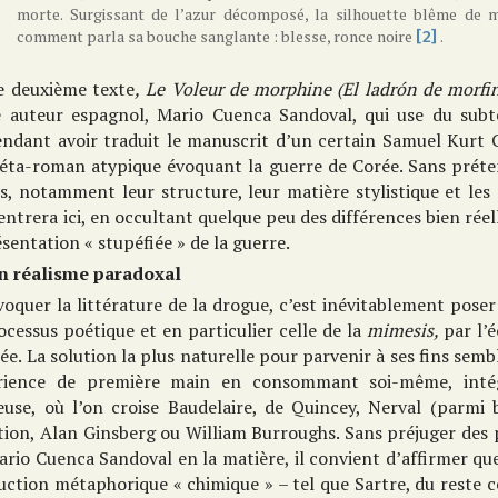
morte. Surgissant de l’azur décomposé, la silhouette blême de m
comment parla sa bouche sanglante : blesse, ronce noire
.
[2]
e deuxième texte
,
Le Voleur de morphine (El ladrón de morfi
e auteur espagnol, Mario Cuenca Sandoval, qui use du subter
endant avoir traduit le manuscrit d’un certain Samuel Kurt
éta-roman atypique évoquant la guerre de Corée. Sans préten
s, notamment leur structure, leur matière stylistique et les 
ntrera ici, en occultant quelque peu des différences bien réel
sentation « stupéfiée » de la guerre.
n réalisme paradoxal
voquer la littérature de la drogue, c’est inévitablement poser
ocessus poétique et en particulier celle de la
mimesis,
par l’
ée. La solution la plus naturelle pour parvenir à ses fins se
rience de première main en consommant soi-même, intégra
ieuse, où l’on croise Baudelaire, de Quincey, Nerval (parmi 
ition, Alan Ginsberg ou William Burroughs. Sans préjuger des
rio Cuenca Sandoval en la matière, il convient d’affirmer que 
ction métaphorique « chimique » – tel que Sartre, du reste c