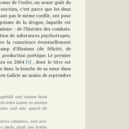
cœur de l’enfer, un avant-goût du
onction, c’est parce que les deux
uant pas le même conflit, ont pour
risme de la drogue, laquelle est
misme – de l’histoire des combats.
ption de substances psychotropes,
ère la conscience éventuellement
p d’illusions (de félicité, de
n production poétique. Le premier
aru en 2004
, dont le titre est
[1]
ce dans la bouche de sa sœur dans
u en Galicie au moins de septembre
lzgebälk und einsam beim
 ein totes Lamm zu meinen
ster und also sprach ihr
olives enfumées, seul avec
 pieds, gisait une brebis