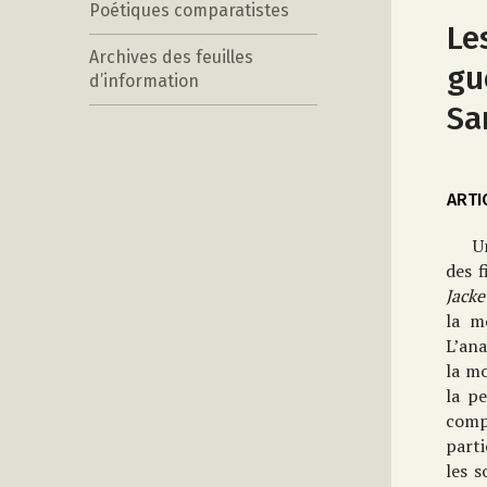
Poétiques comparatistes
Le
Archives des feuilles
gu
d’information
Sa
ARTI
U
des f
Jack
la m
L’ana
la mo
la p
comp
parti
les s