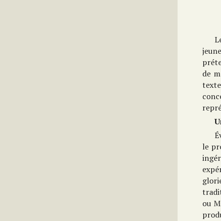
L
jeun
prét
de m
texte
conce
repré
U
É
le pr
ingér
expé
glor
trad
ou Ma
produ