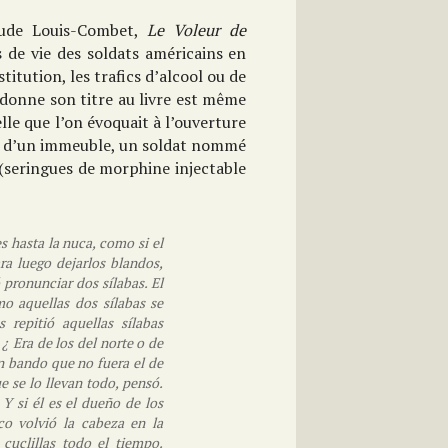
aude Louis-Combet,
Le Voleur de
 de vie des soldats américains en
itution, les trafics d’alcool ou de
i donne son titre au livre est même
lle que l’on évoquait à l’ouverture
on d’un immeuble, un soldat nommé
(seringues de morphine injectable
s hasta la nuca, como si el
ra luego dejarlos blandos,
ó pronunciar dos sílabas. El
o aquellas dos sílabas se
 repitió aquellas sílabas
¿ Era de los del norte o de
n bando que no fuera el de
e se lo llevan todo, pensó.
Y si él es el dueño de los
co volvió la cabeza en la
cuclillas todo el tiempo.