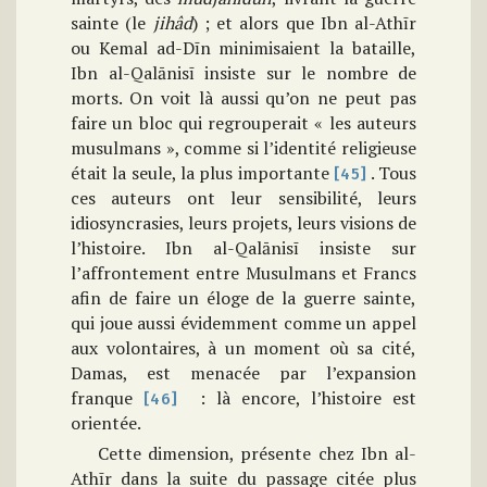
sainte (le
jihâd
) ; et alors que Ibn al-Athīr
ou Kemal ad-Dīn minimisaient la bataille,
Ibn al-Qalānisī insiste sur le nombre de
morts. On voit là aussi qu’on ne peut pas
faire un bloc qui regrouperait « les auteurs
musulmans », comme si l’identité religieuse
était la seule, la plus importante
. Tous
[45]
ces auteurs ont leur sensibilité, leurs
idiosyncrasies, leurs projets, leurs visions de
l’histoire. Ibn al-Qalānisī insiste sur
l’affrontement entre Musulmans et Francs
afin de faire un éloge de la guerre sainte,
qui joue aussi évidemment comme un appel
aux volontaires, à un moment où sa cité,
Damas, est menacée par l’expansion
franque
: là encore, l’histoire est
[46]
orientée.
Cette dimension, présente chez Ibn al-
Athīr dans la suite du passage citée plus