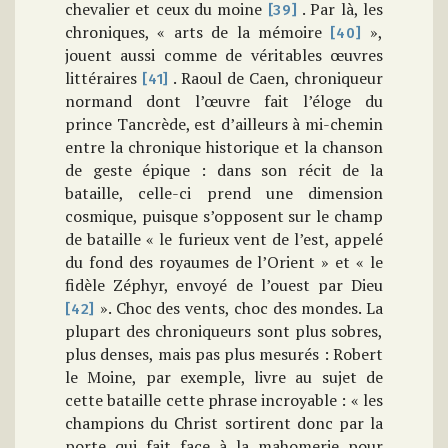
chevalier et ceux du moine
. Par là, les
[39]
chroniques, « arts de la mémoire
»,
[40]
jouent aussi comme de véritables œuvres
littéraires
. Raoul de Caen, chroniqueur
[41]
normand dont l’œuvre fait l’éloge du
prince Tancrède, est d’ailleurs à mi-chemin
entre la chronique historique et la chanson
de geste épique : dans son récit de la
bataille, celle-ci prend une dimension
cosmique, puisque s’opposent sur le champ
de bataille « le furieux vent de l’est, appelé
du fond des royaumes de l’Orient » et « le
fidèle Zéphyr, envoyé de l’ouest par Dieu
». Choc des vents, choc des mondes. La
[42]
plupart des chroniqueurs sont plus sobres,
plus denses, mais pas plus mesurés : Robert
le Moine, par exemple, livre au sujet de
cette bataille cette phrase incroyable : « les
champions du Christ sortirent donc par la
porte qui fait face à la mahomerie pour