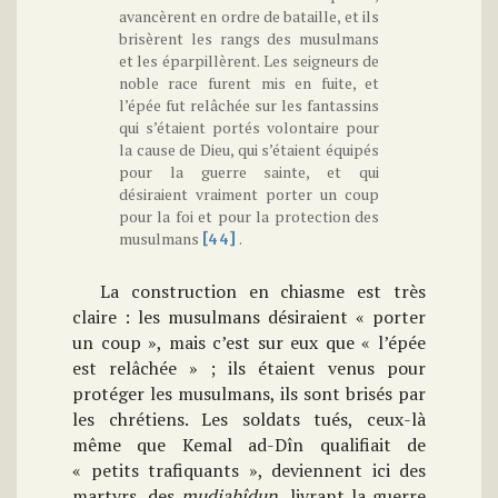
avancèrent en ordre de bataille, et ils
brisèrent les rangs des musulmans
et les éparpillèrent. Les seigneurs de
noble race furent mis en fuite, et
l’épée fut relâchée sur les fantassins
qui s’étaient portés volontaire pour
la cause de Dieu, qui s’étaient équipés
pour la guerre sainte, et qui
désiraient vraiment porter un coup
pour la foi et pour la protection des
musulmans
.
[44]
La construction en chiasme est très
claire : les musulmans désiraient « porter
un coup », mais c’est sur eux que « l’épée
est relâchée » ; ils étaient venus pour
protéger les musulmans, ils sont brisés par
les chrétiens. Les soldats tués, ceux-là
même que Kemal ad-Dîn qualifiait de
« petits trafiquants », deviennent ici des
martyrs, des
mudjahîdun
, livrant la guerre