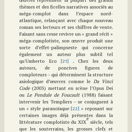
œuvres reprennent la plupart des
grands
thèmes et des ficelles narratives associés au
méga-complot dans l’espace nord-
atlantique, relançant avec chaque nouveau
roman ses lecteurs et ses chiffres de vente.
Faisant sans cesse revivre un « grand récit »
méga-complotiste, son œuvre produit une
sorte d’effet-palimpseste qui concerne
également un auteur plus subtil tel
qu'Umberto Eco
. Chez les deux
[21]
auteurs, de poncives figures de
comploteurs – qui déterminent la structure
axiologique d’œuvres comme le
Da Vinci
Code
(2003) mettant en scène l’Opus Dei
ou
Le Pendule de Foucault
(1988) faisant
intervenir les Templiers – se conjuguent à
un « style paranoïaque
» reposant sur
[22]
certaines images déjà présentes dans la
e
littérature complotiste du XIX
siècle, tels
que les souterrains, les grosses clefs et