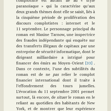
complotiste est autant lié au « style
paranoïaque » qui la caractérise qu’aux
deux grands thèmes dont elle se saisit, liés à
la cinquième période de prolifération des
discours complotistes : internet et le
11 septembre. Le personnage principal du
roman est Maxine Tarnow, une inspectrice
des fraudes indépendante qui enquête sur
des transferts illégaux de capitaux par une
entreprise de sécurité informatique, dont le
dirigeant milliardaire a intrigué pour
financer des émirs au Moyen-Orient
.
[33]
Dans ce contexte, l’une des subtilités du
roman est de ne
pas
relier le complot
financier international dont il traite à
l’effondrement des tours jumelles.
L’évocation du 11 septembre 2001 permet
surtout, là encore, de
situer
le roman en le
reliant au quotidien des habitants de New
York, et de montrer que leur expérience