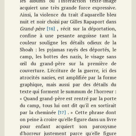
les albums où l'interaction texte-image
acquiert une très grande force expressive.
Ainsi, la violence du trait d'aquarelle bleu
nuit et noir choisi par Gilles Rapaport dans
Grand
-
père
, récit sur la déportation,
[16]
confine à une pesante angoisse tant la
couleur souligne les détails odieux de la
Shoah : les pyjamas rayés des déportés, le
camp, les bottes des nazis, le visage sans
œil du grand-père sur la première de
couverture. L'écriture de la guerre, ici des
atrocités nazies, est amplifiée par la forme
graphique, mais aussi par des détails du
texte qui forment le summum de l'horreur :
« Quand grand-père est rentré par la porte
du camp, tous lui ont dit qu'il en sortirait
par la cheminée
. » Cette phrase dont
[17]
on peine à croire qu'elle figure dans un livre
pour enfant acquiert son paroxysme
d'horreur justement parce qu'elle figure