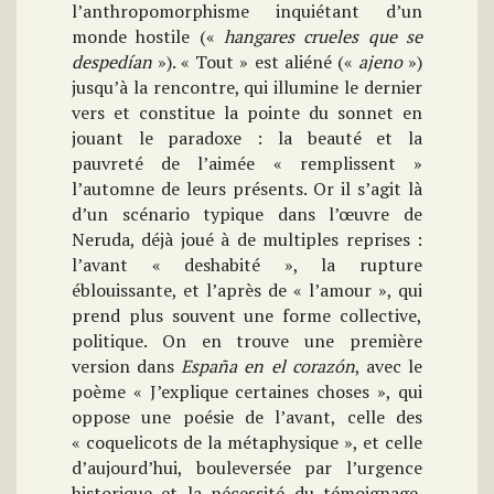
l’anthropomorphisme inquiétant d’un
monde hostile («
hangares crueles que se
despedían
»). « Tout » est aliéné («
ajeno
»)
jusqu’à la rencontre, qui illumine le dernier
vers et constitue la pointe du sonnet en
jouant le paradoxe : la beauté et la
pauvreté de l’aimée « remplissent »
l’automne de leurs présents. Or il s’agit là
d’un scénario typique dans l’œuvre de
Neruda, déjà joué à de multiples reprises :
l’avant « deshabité », la rupture
éblouissante, et l’après de « l’amour », qui
prend plus souvent une forme collective,
politique. On en trouve une première
version dans
España en el corazón
, avec le
poème « J’explique certaines choses », qui
oppose une poésie de l’avant, celle des
« coquelicots de la métaphysique », et celle
d’aujourd’hui, bouleversée par l’urgence
historique et la nécessité du témoignage.