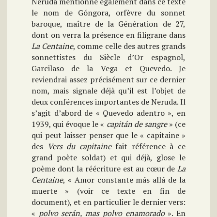
Neruda mentionne également dans ce texte
le nom de Góngora, orfèvre du sonnet
baroque, maître de la Génération de 27,
dont on verra la présence en filigrane dans
La Centaine
, comme celle des autres grands
sonnettistes du Siècle d’Or espagnol,
Garcilaso de la Vega et Quevedo. Je
reviendrai assez précisément sur ce dernier
nom, mais signale déjà qu’il est l’objet de
deux conférences importantes de Neruda. Il
s’agit d’abord de « Quevedo adentro », en
1939, qui évoque le «
capitán de sangre
» (ce
qui peut laisser penser que le « capitaine »
des
Vers du capitaine
fait référence à ce
grand poète soldat) et qui déjà, glose le
poème dont la réécriture est au cœur de
La
Centaine
, « Amor constante más allá de la
muerte » (voir ce texte en fin de
document), et en particulier le dernier vers:
«
polvo serán, mas polvo enamorado
». En