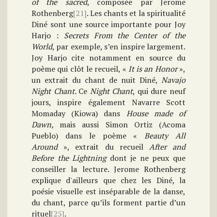
of the sacred
, composée par Jerome
Rothenberg
[21]
. Les chants et la spiritualité
Diné sont une source importante pour Joy
Harjo :
Secrets From the Center of the
World
, par exemple, s’en inspire largement.
Joy Harjo cite notamment en source du
poème qui clôt le recueil, «
It is an Honor
»,
un extrait du chant de nuit Diné,
Navajo
Night Chant.
Ce
Night Chant
, qui dure neuf
jours, inspire également Navarre Scott
Momaday (Kiowa) dans
House made of
Dawn,
mais aussi Simon Ortiz (Acoma
Pueblo) dans le poème «
Beauty All
Around
», extrait du recueil
After and
Before the Lightning
dont je ne peux que
conseiller la lecture.
Jerome Rothenberg
explique d'ailleurs que chez les Diné, la
poésie visuelle est inséparable de la danse,
du chant, parce qu’ils forment partie d’un
rituel
[25]
.