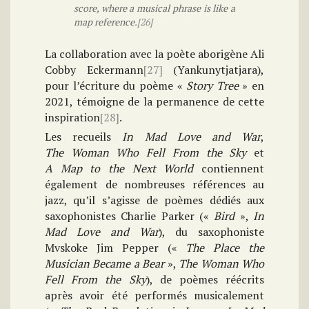
score, where a musical phrase is like a
map reference.
[26]
La collaboration avec la poète aborigène Ali
Cobby Eckermann
[27]
(Yankunytjatjara),
pour l’écriture du poème «
Story Tree
» en
2021, témoigne de la permanence de cette
inspiration
[28]
.
Les recueils
In Mad Love and War
,
The Woman Who Fell From the Sky
et
A Map to the Next World
contiennent
également de nombreuses références au
jazz, qu’il s’agisse de poèmes dédiés aux
saxophonistes Charlie Parker («
Bird
»,
In
Mad Love and War
), du saxophoniste
Mvskoke Jim Pepper («
The Place the
Musician Became a Bear
»,
The Woman Who
Fell From the Sky
), de poèmes réécrits
après avoir été performés musicalement