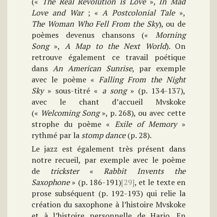
(«
The Real Revolution is Love
»,
In Mad
Love and War
; «
A Postcolonial Tale
»,
The Woman Who Fell From the Sky
), ou de
poèmes devenus chansons («
Morning
Song
»,
A Map to the Next World
). On
retrouve également ce travail poétique
dans
An American Sunrise
, par exemple
avec le poème «
Falling From the Night
Sky
» sous-titré «
a song
» (p. 134-137),
avec le chant d’accueil Mvskoke
(«
Welcoming Song
», p. 268), ou avec cette
strophe du poème «
Exile of Memory
»
rythmé par la
stomp dance
(p. 28).
Le jazz est également très présent dans
notre recueil, par exemple avec le poème
de
trickster
«
Rabbit Invents the
Saxophone
» (p. 186-191)
[29]
, et le texte en
prose subséquent (p. 192-193) qui relie la
création du saxophone à l’histoire Mvskoke
et à l’histoire personnelle de Harjo. En