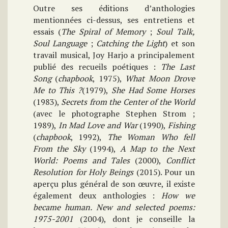
Outre ses éditions d’anthologies
mentionnées ci-dessus, ses entretiens et
essais (
The Spiral of Memory
;
Soul Talk,
Soul Language
;
Catching the Light
) et son
travail musical, Joy Harjo a principalement
publié des recueils poétiques :
The Last
Song
(
chapbook
, 1975),
What Moon Drove
Me to This ?
(1979),
She Had Some Horses
(1983),
Secrets from the Center of the World
(avec le photographe Stephen Strom ;
1989),
In Mad Love and War
(1990),
Fishing
(
chapbook
, 1992),
The Woman Who fell
From the Sky
(1994),
A Map to the Next
World: Poems and Tales
(2000),
Conflict
Resolution for Holy Beings
(2015). Pour un
aperçu plus général de son œuvre, il existe
également deux anthologies :
How we
became human. New and selected poems:
1975-2001
(2004), dont je conseille la