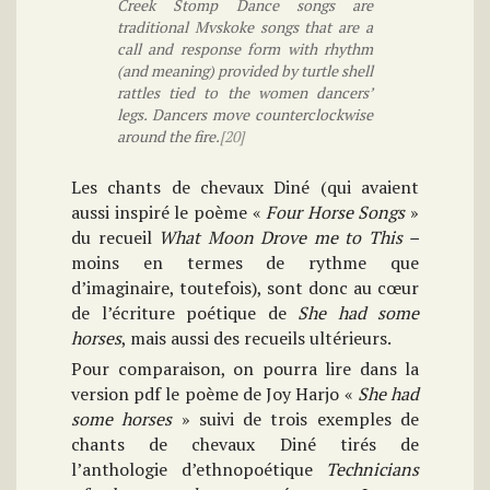
Creek Stomp Dance songs are
traditional Mvskoke songs that are a
call and response form with rhythm
(and meaning) provided by turtle shell
rattles tied to the women dancers’
legs. Dancers move counterclockwise
around the fire.
[20]
Les chants de chevaux Diné (qui avaient
aussi inspiré le poème «
Four Horse Songs
»
du recueil
What Moon Drove me to This –
moins en termes de rythme que
d’imaginaire, toutefois), sont donc au cœur
de l’écriture poétique de
She had some
horses
, mais aussi des recueils ultérieurs.
Pour comparaison, on pourra lire dans la
version pdf le poème de Joy Harjo «
She had
some horses
» suivi de trois exemples de
chants de chevaux Diné tirés de
l’anthologie d’ethnopoétique
Technicians