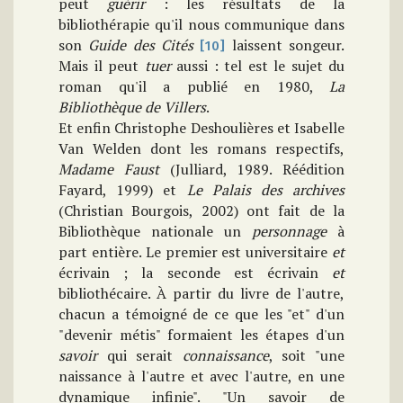
peut
guérir
: les résultats de la
bibliothérapie qu'il nous communique dans
son
Guide des Cités
laissent songeur.
[10]
Mais il peut
tuer
aussi : tel est le sujet du
roman qu'il a publié en 1980,
La
Bibliothèque de Villers
.
Et enfin Christophe Deshoulières et Isabelle
Van Welden dont les romans respectifs,
Madame Faust
(Julliard, 1989. Réédition
Fayard, 1999) et
Le Palais des archives
(Christian Bourgois, 2002) ont fait de la
Bibliothèque nationale un
personnage
à
part entière. Le premier est universitaire
et
écrivain ; la seconde est écrivain
et
bibliothécaire. À partir du livre de l'autre,
chacun a témoigné de ce que les "et" d'un
"devenir métis" formaient les étapes d'un
savoir
qui serait
connaissance
, soit "une
naissance à l'autre et avec l'autre, en une
dynamique infinie". "Un savoir de