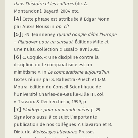
dans l’histoire et les cultures
(dir. A.
Montandon), Bayard, 2004 etc.
[4]
Cette phrase est attribuée à Edgar Morin
par Alexis Nouss in
op. cit
.
[5]
J.-N. Jeanneney,
Quand Google défie l’Europe
– Plaidoyer pour un sursaut,
Éditions Mille et
une nuits, collection « Essai », avril 2005.
[6]
C. Coquio, « Une discipline contre la
discipline ou le comparatisme est un
mimétisme », in
Le comparatisme aujourd’hui
,
textes réunis par S. Ballestra-Puech et J.-M.
Moura, édition du Conseil Scientifique de
l’Université Charles-de-Gaulle-Lille III, col.
« Travaux & Recherches », 1999, p
[7]
Plaidoyer pour un monde métis
, p. 29.
Signalons aussi à ce sujet l’importante
publication de nos collègues Y. Clavaron et B.
Dieterle,
Métissages littéraires
, Presses