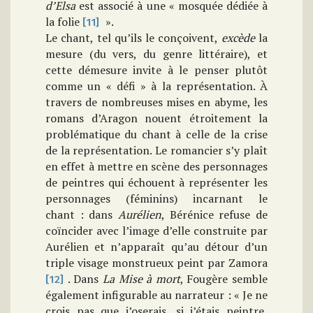
d’Elsa
est associé à une « mosquée dédiée à
la folie
».
[11]
Le chant, tel qu’ils le conçoivent,
excède
la
mesure (du vers, du genre littéraire), et
cette démesure invite à le penser plutôt
comme un « défi » à la représentation. À
travers de nombreuses mises en abyme, les
romans d’Aragon nouent étroitement la
problématique du chant à celle de la crise
de la représentation. Le romancier s’y plaît
en effet à mettre en scène des personnages
de peintres qui échouent à représenter les
personnages (féminins) incarnant le
chant : dans
Aurélien
, Bérénice refuse de
coïncider avec l’image d’elle construite par
Aurélien et n’apparaît qu’au détour d’un
triple visage monstrueux peint par Zamora
. Dans
La Mise à mort
, Fougère semble
[12]
également infigurable au narrateur : « Je ne
crois pas que j’oserais, si j’étais peintre,