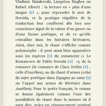
Vladimir Maïakovski, Langston Hughes ou
Rafael Alberti : la lecture en «
plus
d’une
langue
», pour reprendre le mot de
[2]
Derrida, et la pratique régulière de la
traduction leur confèrent dès lors une
conscience aiguë de la valeur d’un genre ou
d’une forme poétique, et de ce qu’elle
cristallise dans les histoires littéraires.
Ainsi, chez eux, le chant s’affiche comme
polymorphe : il peut aussi bien apparaître
sous les espèces
du
romancero
(« Le
[3]
Romancero de Pablo Neruda
»), de la
[4]
romance (la romance de Clara Zetkin
,
[5]
celle d’Aurélien), ou du chant d’armes (celui
du sujet poétique dans
Espagne au cœur
[6]
ou l’appel aux armes de Bérénice dans
Aurélien
). Pour le poète français, le roman
se donne également comme l’une des
possibilités du chant dans la mesure où il
peut dire, grâce un réagencement original