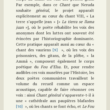
Par exemple, dans ce
Chant
que Neruda
souhaite
général
, le projet apparaît
explicitement au cœur du chant VIII, « La
terre s’appelle jean » [«
La tierra se llama
juan
»],
où le poète réhabilite les voix des
anonymes dont les luttes ont souvent été
évincées par l’historiographie dominante.
Cette pratique apparaît aussi au cœur du «
chant des vauriens
», où les voix des
[9]
prisonniers, des gitans, de la plèbe, « la
Ammâ », composent également le corps
poétique du
Fou d’Elsa.
Et, pour rendre
audibles ces voix muselées par l’Histoire, les
deux poètes communistes travaillent le
volume du recueil comme un espace
acoustique, capable de faire résonner ces
voix : ainsi
Chant général
s’apparente-t-il à
une « cathédrale aux paupières blafardes
», où les chants se font écho, et
Le
Fou
[10]