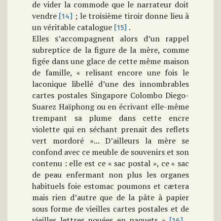
de vider la commode que le narrateur doit
vendre
; le troisième tiroir donne lieu à
[14]
un véritable catalogue
.
[15]
Elles s’accompagnent alors d’un rappel
subreptice de la figure de la mère, comme
figée dans une glace de cette même maison
de famille, « relisant encore une fois le
laconique libellé d’une des innombrables
cartes postales Singapore Colombo Diego-
Suarez Haïphong ou en écrivant elle-même
trempant sa plume dans cette encre
violette qui en séchant prenait des reflets
vert mordoré »... D’ailleurs la mère se
confond avec ce meuble de souvenirs et son
contenu : elle est ce « sac postal », ce « sac
de peau enfermant non plus les organes
habituels foie estomac poumons et cætera
mais rien d’autre que de la pâte à papier
sous forme de vieilles cartes postales et de
vieilles lettres nouées en paquets »
,
[16]