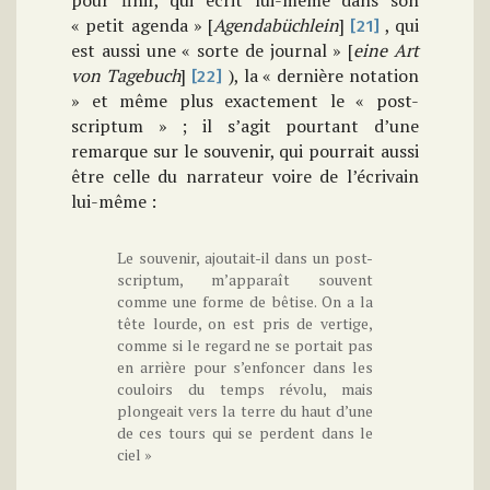
pour finir, qui écrit lui-même dans son
« petit agenda » [
Agendabüchlein
]
, qui
[21]
est aussi une « sorte de journal » [
eine Art
von Tagebuch
]
), la « dernière notation
[22]
» et même plus exactement le « post-
scriptum » ; il s’agit pourtant d’une
remarque sur le souvenir, qui pourrait aussi
être celle du narrateur voire de l’écrivain
lui-même :
Le souvenir, ajoutait-il dans un post-
scriptum, m’apparaît souvent
comme une forme de bêtise. On a la
tête lourde, on est pris de vertige,
comme si le regard ne se portait pas
en arrière pour s’enfoncer dans les
couloirs du temps révolu, mais
plongeait vers la terre du haut d’une
de ces tours qui se perdent dans le
ciel »