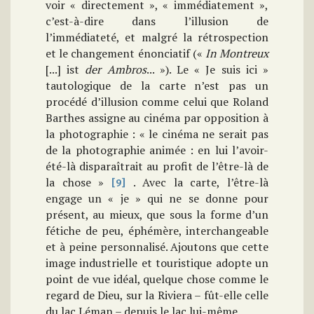
voir « directement », « immédiatement »,
c’est-à-dire dans l’illusion de
l’immédiateté, et malgré la rétrospection
et le changement énonciatif («
In Montreux
[...] ist
der Ambros
... »). Le « Je suis ici »
tautologique de la carte n’est pas un
procédé d’illusion comme celui que Roland
Barthes assigne au cinéma par opposition à
la photographie : « le cinéma ne serait pas
de la photographie animée : en lui l’avoir-
été-là disparaîtrait au profit de l’être-là de
la chose »
. Avec la carte, l’être-là
[9]
engage un « je » qui ne se donne pour
présent, au mieux, que sous la forme d’un
fétiche de peu, éphémère, interchangeable
et à peine personnalisé. Ajoutons que cette
image industrielle et touristique adopte un
point de vue idéal, quelque chose comme le
regard de Dieu, sur la Riviera – fût-elle celle
du lac Léman – depuis le lac lui-même.