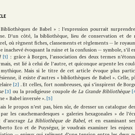
CLE
 Bibliothèques de Babel » : l’expression pourrait surprendr
se. D’un côté, la bibliothèque, lieu de conservation et de 
rel, où règnent fiches, classements et règlements — le royaume
ce inachevé évoquant la ruine et la confusion — symbole, s’il e
l
: grâce à Borges, l’association des deux termes n’étonn
[1]
mais, est lié à celui de l’autre, et quiconque arpente les cou
mythique. Mais si le titre de cet article évoque plus partic
sienne, il existe d’autres « bibliothèques de Babel ». Celle,
elaire
. Et celles, fort nombreuses, qui s’inspirent de Bor
[2]
se
ou la prodigieuse coupole de
La Grande Bibliothèque
[3]
[
ne « Babel inversée ».
[5]
ais le propos n’est pas, bien sûr, de dresser un catalogue des
, par les cauchemardesques « galeries hexagonales » de l’éc
t d’ancrage
La Bibliothèque de Babel
, et en examinant se
berto Eco et de Puységur, je voudrais examiner les enjeux
ciation — enjeux qui relèvent d’une tension entre les deux 