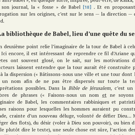
 anti-Babel », en quelque sorte, inspirée, peut-être, de Kafka,
 son journal, la « fosse » de Babel
. Et en proposant
[18]
rogation sur les origines, c’est sur le sens — la direction — 
d.
La bibliothèque de Babel, lieu d’une quête du s
n deuxième point relie l’imaginaire de la tour de Babel à celu
 Ici encore, il est intéressant de reprendre ce fil d’Ariane q
ètes ont souvent glosé, on le sait, sur les motivations d
ucteurs laissent entendre que la tour aurait été construite
 à la dispersion (« Bâtissons-nous une ville et une tour dont 
 un nom afin de ne pas être dispersés sur toute la te
rprétations possibles. Dans la
Bible de Jérusalem,
c’est un
res de phrases (« Faisons-nous un nom
et
ne soyons p
aginaire de Babel, les commentaires rabbiniques et patrist
rses raisons pour lesquelles les hommes auraient pu constru
de, crainte d’un nouveau déluge, volonté de défier Dieu… Ma
ger des flots), du désir (voler à Dieu son pouvoir), ou bien d
e plutôt dire le texte), une seule chose est sûre, l’action d