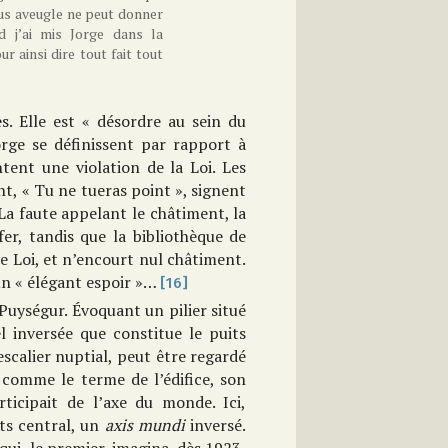
lus aveugle ne peut donner
d j’ai mis Jorge dans la
ur ainsi dire tout fait tout
s. Elle est « désordre au sein du
ge se définissent par rapport à
ntent une violation de la Loi. Les
, « Tu ne tueras point », signent
 La faute appelant le châtiment, la
fer, tandis que la bibliothèque de
le Loi, et n’encourt nul châtiment.
un « élégant espoir »…
[16]
uységur. Évoquant un pilier situé
 inversée que constitue le puits
’escalier nuptial, peut être regardé
 comme le terme de l’édifice, son
ticipait de l’axe du monde. Ici,
its central, un
axis mundi
inversé.