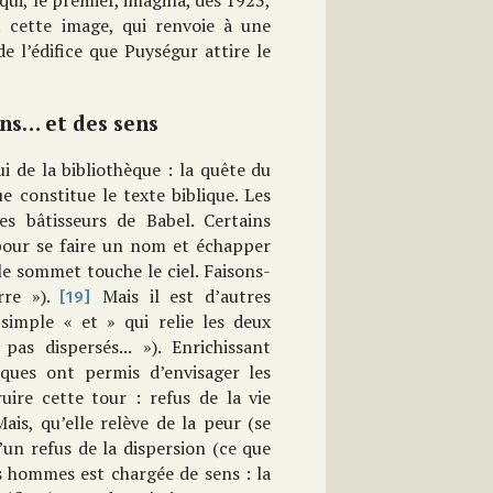
 qui, le premier, imagina, dès 1923,
 cette image, qui renvoie à une
de l’édifice que Puységur attire le
ens… et des sens
i de la bibliothèque : la quête du
ue constitue le texte biblique. Les
es bâtisseurs de Babel. Certains
 pour se faire un nom et échapper
le sommet touche le ciel. Faisons-
rre »).
Mais il est d’autres
[19]
 simple « et » qui relie les deux
as dispersés... »). Enrichissant
iques ont permis d’envisager les
ire cette tour : refus de la vie
is, qu’elle relève de la peur (se
’un refus de la dispersion (ce que
es hommes est chargée de sens : la