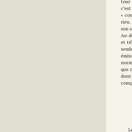
tour 
c’es
« con
rien.
son s
Au-d
et té
sembl
émine
norm
que c
dont 
comp
L