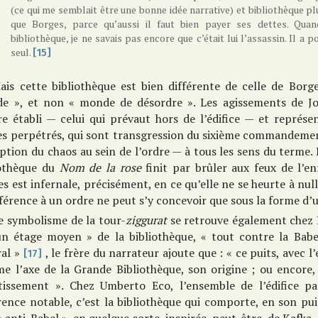
(ce qui me semblait être une bonne idée narrative) et bibliothèque p
que Borges, parce qu’aussi il faut bien payer ses dettes. Quan
bibliothèque, je ne savais pas encore que c’était lui l’assassin. Il a po
seul.
[15]
ais cette bibliothèque est bien différente de celle de Borge
e », et non « monde de désordre ». Les agissements de Jor
re établi — celui qui prévaut hors de l’édifice — et représe
es perpétrés, qui sont transgression du sixième commandement
uption du chaos au sein de l’ordre — à tous les sens du terme.
iothèque du
Nom de la rose
finit par brûler aux feux de l’en
s est infernale, précisément, en ce qu’elle ne se heurte à nul
férence à un ordre ne peut s’y concevoir que sous la forme d’
e symbolisme de la tour-
ziggurat
se retrouve également chez P
un étage moyen » de la bibliothèque, « tout contre la Babel
ral »
, le frère du narrateur ajoute que : « ce puits, avec l
[17]
e l’axe de la Grande Bibliothèque, son origine ; ou encore,
tissement ». Chez Umberto Eco, l’ensemble de l’édifice par
rence notable, c’est la bibliothèque qui comporte, en son pu