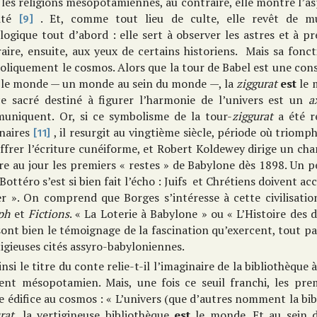
les religions mésopotamiennes, au contraire, elle montre l’as
nité
. Et, comme tout lieu de culte, elle revêt de mu
[9]
logique tout d’abord : elle sert à observer les astres et à pr
aire, ensuite, aux yeux de certains historiens. Mais sa fonc
liquement le cosmos. Alors que la tour de Babel est une cons
 le monde — un monde au sein du monde —, la
ziggurat
est
le 
ice sacré destiné à figurer l’harmonie de l’univers est un
a
uniquent. Or, si ce symbolisme de la tour-
ziggurat
a été r
énaires
, il resurgit au vingtième siècle, période où triomph
[11]
ffrer l’écriture cunéiforme, et Robert Koldewey dirige un ch
e au jour les premiers « restes » de Babylone dès 1898. Un p
Bottéro s’est si bien fait l’écho : Juifs et Chrétiens doivent 
r ». On comprend que Borges s’intéresse à cette civilisatio
ph
et
Fictions
. « La Loterie à Babylone » ou « L’Histoire des 
ont bien le témoignage de la fascination qu’exercent, tout pa
igieuses cités assyro-babyloniennes.
insi le titre du conte relie-t-il l’imaginaire de la bibliothèque 
rent mésopotamien. Mais, une fois ce seuil franchi, les pre
 édifice au cosmos : « L’univers (que d’autres nomment la bi
rat
, la vertigineuse bibliothèque
est
le monde. Et au sein d