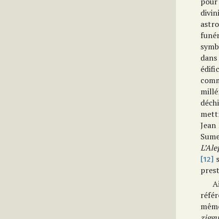
pour 
divi
astro
funér
symbo
dans
édif
comm
mill
déchi
mettr
Jean 
Sume
L’Ale
s
[12]
prest
A
réfé
même
ziggu