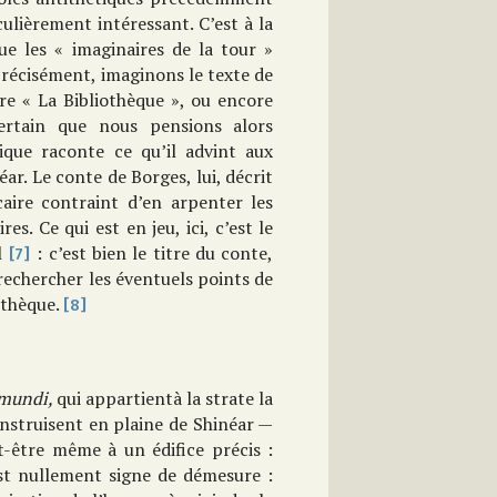
iculièrement intéressant. C’est à la
e les « imaginaires de la tour »
 précisément, imaginons le texte de
re « La Bibliothèque », ou encore
certain que nous pensions alors
que raconte ce qu’il advint aux
r. Le conte de Borges, lui, décrit
aire contraint d’en arpenter les
res. Ce qui est en jeu, ici, c’est le
el
: c’est bien le titre du conte,
[7]
à rechercher les éventuels points de
iothèque.
[8]
 mundi,
qui appartientà la strate la
nstruisent en plaine de Shinéar —
-être même à un édifice précis :
est nullement signe de démesure :