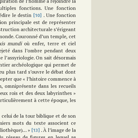
piration de l’homme à rejoindre la
ltiples fonctions. Une fonction
édire le destin
. Une fonction
[10]
tion principale est de représenter
truction architecturale s’érigeant
monde. Couronné d’un temple, cet
xis mundi
où enfer, terre et ciel
ejeté dans l’ombre pendant deux
e l’assyriologie. On sait désormais
antier archéologique qui permet de
eu plus tard s’ouvre le débat dont
accepter que « l’histoire commence à
n, omniprésente dans les recueils
deux rois et des deux labyrinthes »
rticulièrement à cette époque, les
à celui de la tour biblique et de son
miers mots du texte associent ce
bliothèque)… »
. À l’image de la
[13]
u réseau de figures en lequel se