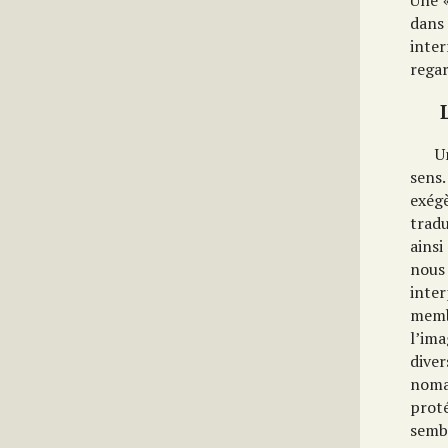
Une «
dans
inter
regar
U
sens.
exég
trad
ainsi
nous
inte
memb
l’im
dive
noma
proté
sembl