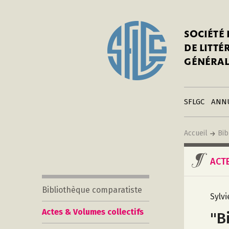
In
Notre his
C
SOCIÉTÉ
a
Adhérer 
DE LITT
Mo
Publier s
GÉNÉRAL
a
Contacts
C
Liens
in
SFLGC
ANN
Accueil
Bib
ACT
Bibliothèque comparatiste
Sylv
Actes & Volumes collectifs
"B