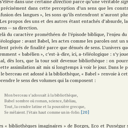
s’élève dans une certaine
direction
parce qu’une véritable
sig
t précisément dans cette perception d’un sens que les constr
fusion des langues », les sons qu’ils entendront n’auront plus
 Les propos des uns et des autres étant entachés d’absurde, la
ens — sa direction.
elà du caractère prométhéen de l’épisode biblique, l’enjeu d
léologique : avant Babel, les actes comme les paroles ont un se
ent privés de finalité parce que dénués de sens. L’univers que
mment « babélien », c’est-à-dire, ici, a-téléologique : s’y joue
al, dès lors, que la tour soit devenue bibliothèque : on pou
ette assimilation ait mis si longtemps à voir le jour. Dans le
le berceau est adossé à la bibliothèque, « Babel » renvoie à cet
rendre le sens des volumes qui la composent :
Mon berceau s’adossait à la bibliothèque,
Babel sombre où roman, science, fabliau,
Tout, la cendre latine et la poussière grecque,
Se mêlaient. J’étais haut comme un in-folio.
[20]
es « bibliothèques imaginaires » de Borges, Eco et Puységur s