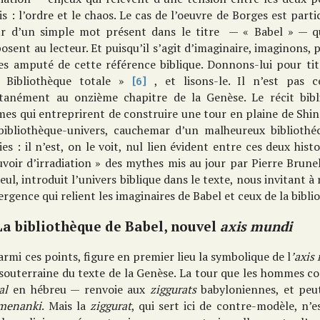
is : l’ordre et le chaos. Le cas de l’oeuvre de Borges est part
ur d’un simple mot présent dans le titre — « Babel » — qu
osent au lecteur. Et puisqu’il s’agit d’imaginaire, imaginons,
es amputé de cette référence biblique. Donnons-lui pour tit
 Bibliothèque totale »
, et lisons-le. Il n’est pas 
[6]
tanément au onzième chapitre de la Genèse. Le récit bibli
s qui entreprirent de construire une tour en plaine de Shinéa
bibliothèque-univers, cauchemar d’un malheureux bibliothéc
ies : il n’est, on le voit, nul lien évident entre ces deux histoi
voir d’irradiation » des mythes mis au jour par Pierre Brun
seul, introduit l’univers biblique dans le texte, nous invitant 
rgence qui relient les imaginaires de Babel et ceux de la bibl
La bibliothèque de Babel, nouvel
axis mundi
armi ces points, figure en premier lieu la symbolique de l
’axis
souterraine du texte de la Genèse. La tour que les hommes co
al
en hébreu — renvoie aux
ziggurats
babyloniennes, et peut
menanki
. Mais la
ziggurat
, qui sert ici de contre-modèle, n’