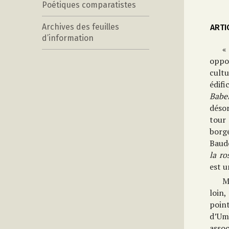
Poétiques comparatistes
Archives des feuilles
ARTI
d’information
«
oppo
cultu
édifi
Babe
désor
tour 
borgé
Baud
la ro
est u
M
loin
poin
d’Um
asso