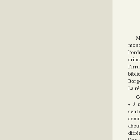
M
mond
l’ord
crim
l’irr
bibl
Borge
La ré
C
« à 
cent
comm
abou
diffé