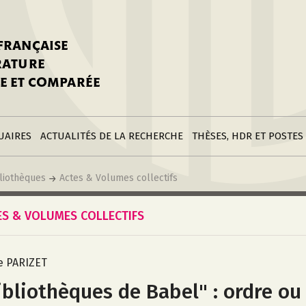
stitutions
Parutions
LGC
toire
réer une fiche
Appels
CNU 10e section
 FRANÇAISE
nnuaire
à la SFLGC
Soutenances
Prix de Thèse SFLGC
ÉRATURE
difier sa fiche
ur ce site
appel à candidatur
E ET COMPARÉE
nnuaire
Divers
Bourses
réer une fiche
Soumettre une
stitution
annonce
Postes
UAIRES
ACTUALITÉS DE LA RECHERCHE
THÈSES, HDR ET POSTES
liothèques
Actes & Volumes collectifs
ES & VOLUMES COLLECTIFS
ie PARIZET
ibliothèques de Babel" : ordre ou