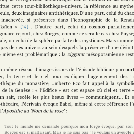
titue cette tour-bibliothèque-univers, la référence au myth
seule, deux imaginaires antithétiques. D’une part, celui du cha
 inachevée, si présentes dans l’iconographie de la Rena
fkaïen »
. D’autre part, celui du cosmos parfaitem
[14]
ginaire rejoint, chez Borges, comme ce sera le cas chez Puység
le, ou celui de la sphère parfaite des mystiques. Mais comme 
pas de ces univers au sein desquels la présence d’une divinité
e même est problématique : la
ziggurat
mésopotamienne reste 
.
n même réseau d’images issues de l’épisode biblique parcou
fer, la terre et le ciel pour expliquer l’agencement des t
iothèque du monastère, Umberto Eco fait appel à la symbol
 de la Genèse : « l’Édifice » est cet espace où ciel et terre
un sait, recèle les plus beaux livres — communiquent… Et e
othécaire, l’écrivain évoque Babel, même si cette référence l
l’
Apostille au "Nom de la rose"
:
Tout le monde me demande pourquoi mon Jorge évoque, par son 
Borges est si malfaisant. Mais je ne sais pas ! Je voulais un aveugle