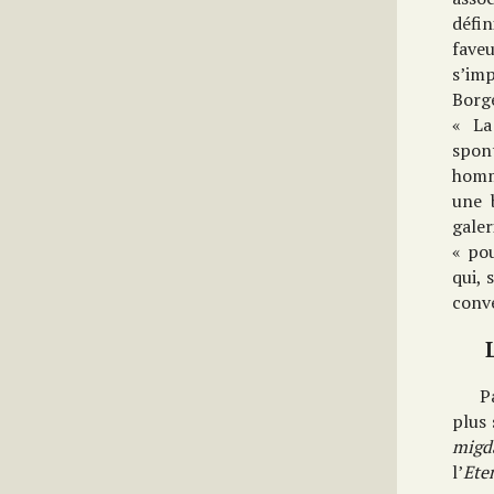
défin
fave
s’imp
Borg
« La
spon
homme
une 
galer
« pou
qui, 
conve
P
plus 
migd
l’
Ete