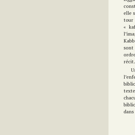
cons
elle 
tour
« ka
l’ima
Kabba
sont 
ordr
récit
U
l’en
bibl
texte
chac
bibli
dans 