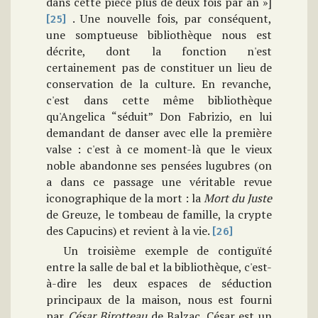
dans cette pièce plus de deux fois par an »]
. Une nouvelle fois, par conséquent,
[25]
une somptueuse bibliothèque nous est
décrite, dont la fonction n'est
certainement pas de constituer un lieu de
conservation de la culture. En revanche,
c'est dans cette même bibliothèque
qu'Angelica “séduit” Don Fabrizio, en lui
demandant de danser avec elle la première
valse : c'est à ce moment-là que le vieux
noble abandonne ses pensées lugubres (on
a dans ce passage une véritable revue
iconographique de la mort : la
Mort du Juste
de Greuze, le tombeau de famille, la crypte
des Capucins) et revient à la vie.
[26]
Un troisième exemple de contiguïté
entre la salle de bal et la bibliothèque, c'est-
à-dire les deux espaces de séduction
principaux de la maison, nous est fourni
par
César Birotteau
de Balzac. César est un