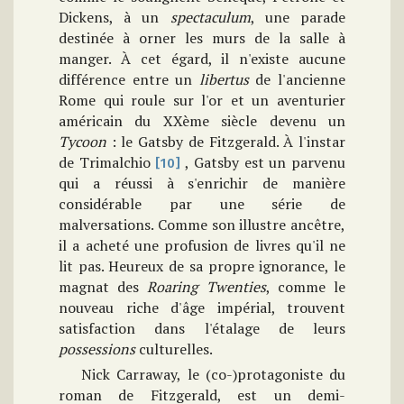
Dickens, à un
spectaculum
, une parade
destinée à orner les murs de la salle à
manger. À cet égard, il n'existe aucune
différence entre un
libertus
de l'ancienne
Rome qui roule sur l'or et un aventurier
américain du XXème siècle devenu un
Tycoon
: le Gatsby de Fitzgerald. À l'instar
de Trimalchio
, Gatsby est un parvenu
[10]
qui a réussi à s'enrichir de manière
considérable par une série de
malversations. Comme son illustre ancêtre,
il a acheté une profusion de livres qu'il ne
lit pas. Heureux de sa propre ignorance, le
magnat des
Roaring Twenties
, comme le
nouveau riche d'âge impérial, trouvent
satisfaction dans l'étalage de leurs
possessions
culturelles.
Nick Carraway, le (co-)protagoniste du
roman de Fitzgerald, est un demi-