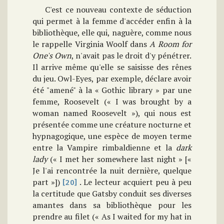
C'est ce nouveau contexte de séduction
qui permet à la femme d'accéder enfin à la
bibliothèque, elle qui, naguère, comme nous
le rappelle Virginia Woolf dans
A Room for
One's
Own
, n'avait pas le droit d'y pénétrer.
Il arrive même qu'elle se saisisse des rênes
du jeu. Owl-Eyes, par exemple, déclare avoir
été "amené" à la « Gothic library » par une
femme, Roosevelt (« I was brought by a
woman named Roosevelt »), qui nous est
présentée comme une créature nocturne et
hypnagogique, une espèce de moyen terme
entre la Vampire rimbaldienne et la
dark
lady
(« I met her somewhere last night » [«
Je l'ai rencontrée la nuit dernière, quelque
part »])
. Le lecteur acquiert peu à peu
[20]
la certitude que Gatsby conduit ses diverses
amantes dans sa bibliothèque pour les
prendre au filet (« As I waited for my hat in