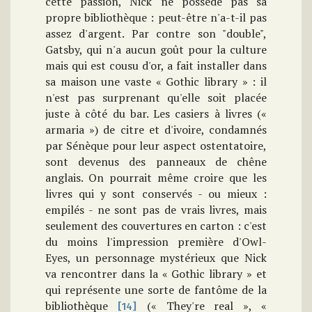
cette passion, Nick ne possède pas sa
propre bibliothèque : peut-être n'a-t-il pas
assez d'argent. Par contre son "double",
Gatsby, qui n'a aucun goût pour la culture
mais qui est cousu d'or, a fait installer dans
sa maison une vaste « Gothic library » : il
n'est pas surprenant qu'elle soit placée
juste à côté du bar. Les casiers à livres («
armaria ») de citre et d'ivoire, condamnés
par Sénèque pour leur aspect ostentatoire,
sont devenus des panneaux de chêne
anglais. On pourrait même croire que les
livres qui y sont conservés - ou mieux :
empilés - ne sont pas de vrais livres, mais
seulement des couvertures en carton : c'est
du moins l'impression première d'Owl-
Eyes, un personnage mystérieux que Nick
va rencontrer dans la « Gothic library » et
qui représente une sorte de fantôme de la
bibliothèque
(« They're real », «
[14]