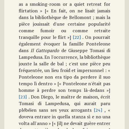
as a smoking-room or a quiet retreat for
flirtation » [« En fait, on ne lisait jamais
dans la bibliothèque de Bellomont ; mais la
pièce jouissait d'une certaine popularité
comme fumoir ou comme retraite
tranquille pour le flirt »]
. On pourrait
[22]
également évoquer la famille Ponteleone
dans
Il Gattopardo
de Giuseppe Tomasi di
Lampedusa. En l'occurrence, la bibliothèque
jouxte la salle de bal ; c'est une pièce peu
fréquentée, un lieu froid et impersonnel : «
Ponteleone non era tipo da perdere il suo
tempo lì dentro » [« Ponteleone n'était pas
homme à perdre son temps là-dedans »]
. Don Diego, le maître de maison, écrit
[23]
Tomasi di Lampedusa, qui aurait paru
plébéien sans ses yeux arrogants
, «
[24]
doveva entrare in quella stanza sì e no una
volta all'anno » [« [il] ne devait guère entrer