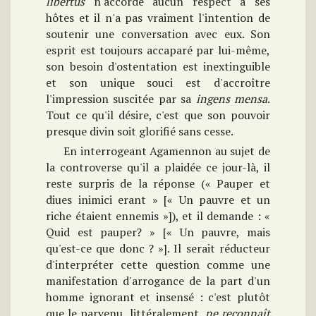
libertus
n'accorde aucun respect à ses
hôtes et il n'a pas vraiment l'intention de
soutenir une conversation avec eux. Son
esprit est toujours accaparé par lui-même,
son besoin d'ostentation est inextinguible
et son unique souci est d'accroître
l'impression suscitée par sa
ingens mensa
.
Tout ce qu'il désire, c'est que son pouvoir
presque divin soit glorifié sans cesse.
En interrogeant Agamennon au sujet de
la controverse qu'il a plaidée ce jour-là, il
reste surpris de la réponse (« Pauper et
diues inimici erant » [« Un pauvre et un
riche étaient ennemis »]), et il demande : «
Quid est pauper? » [« Un pauvre, mais
qu'est-ce que donc ? »]. Il serait réducteur
d'interpréter cette question comme une
manifestation d'arrogance de la part d'un
homme ignorant et insensé : c'est plutôt
que le parvenu, littéralement,
ne reconnaît