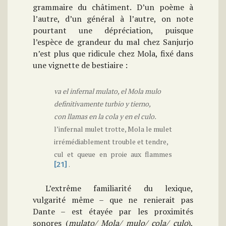
grammaire du châtiment. D’un poème à
l’autre, d’un général à l’autre, on note
pourtant une dépréciation, puisque
l’espèce de grandeur du mal chez Sanjurjo
n’est plus que ridicule chez Mola, fixé dans
une vignette de bestiaire :
va el infernal mulato, el Mola mulo
definitivamente turbio y tierno,
con llamas en la cola y en el culo.
l’infernal mulet trotte, Mola le mulet
irrémédiablement trouble et tendre,
cul et queue en proie aux flammes
.
[21]
L’extrême familiarité du lexique,
vulgarité même – que ne renierait pas
Dante – est étayée par les proximités
sonores (
mulato/ Mola/ mulo/ cola/ culo
),