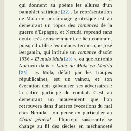
qui donnent au poème les allures d’un
pamphlet satirique
. La représentation
[22]
de Mola en personnage grotesque est au
demeurant un topos des
romances
de la
guerre d’Espagne, et Neruda reprend sans
doute très consciemment ce lieu commun,
puisqu’il utilise les mêmes termes que José
Bergamín, qui intitule un
romance
d’août
1936 «
El mulo
Mula
», ou que Antonio
[23]
Aparicio dans «
Lidia de Mola en
Madrid
». Mola, défait par les troupes
[24]
républicaines, est un vaincu, et son
évocation doit galvaniser ses adversaires :
la satire participe du combat. C’est au
demeurant un mouvement que l’on
retrouvera dans d’autres évocations du mal
chez Neruda – on pense en particulier au
Chant général
: l’horreur saisissante se
change au fil des siècles en méchanceté