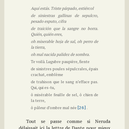
Aquí estás. Triste párpado, estiércol
de siniestras gallinas de sepulcro,
pesado esputo, cifra
de traición que la sangre no borra.
Quién, quién eres,
oh miserable hoja de sal, oh perro de
la tierra,
oh mal nacida palidez de sombra.
Te voilà. Lugubre paupière, fiente
de sinistres poules sépulcrales, épais
crachat, emblème
de trahison que le sang n’efface pas.
Qui, qui es-tu,
ô misérable feuille de sel, ô chien de
la terre,
ô pâleur d’ombre mal née
.
[26]
Tout se passe comme si Neruda
délaissait ici la lettre de Dante pour mieux