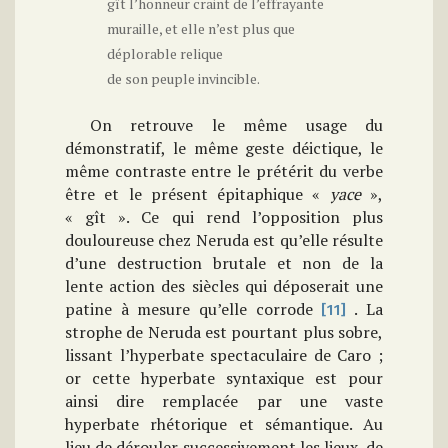
gît l’honneur craint de l’effrayante
muraille, et elle n’est plus que
déplorable relique
de son peuple invincible.
On retrouve le même usage du
démonstratif, le même geste déictique, le
même contraste entre le prétérit du verbe
être et le présent épitaphique «
yace
»,
« gît ». Ce qui rend l’opposition plus
douloureuse chez Neruda est qu’elle résulte
d’une destruction brutale et non de la
lente action des siècles qui déposerait une
patine à mesure qu’elle corrode
. La
[11]
strophe de Neruda est pourtant plus sobre,
lissant l’hyperbate spectaculaire de Caro ;
or cette hyperbate syntaxique est pour
ainsi dire remplacée par une vaste
hyperbate rhétorique et sémantique. Au
lieu de dérouler successivement les lieux, de