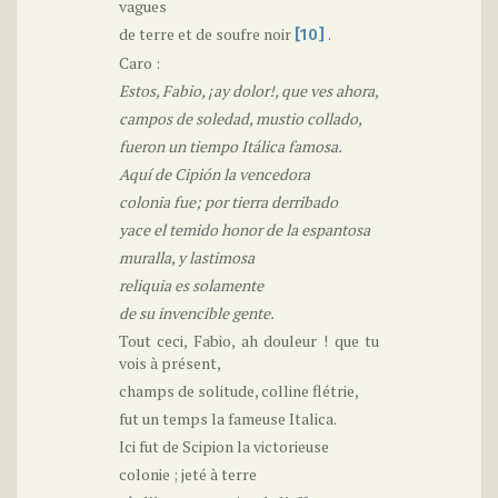
vagues
de terre et de soufre noir
.
[10]
Caro :
Estos, Fabio, ¡ay dolor!, que ves ahora,
campos de soledad, mustio collado,
fueron un tiempo Itálica famosa.
Aquí de Cipión la vencedora
colonia fue; por tierra derribado
yace el temido honor de la espantosa
muralla, y lastimosa
reliquia es solamente
de su invencible gente.
Tout ceci, Fabio, ah douleur ! que tu
vois à présent,
champs de solitude, colline flétrie,
fut un temps la fameuse Italica.
Ici fut de Scipion la victorieuse
colonie ; jeté à terre