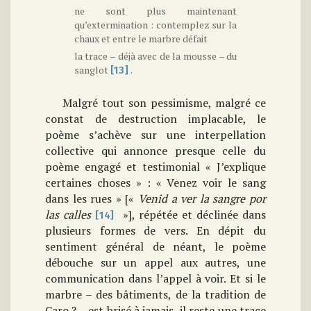
ne sont plus maintenant
qu’extermination : contemplez sur la
chaux et entre le marbre défait
la trace – déjà avec de la mousse – du
sanglot
.
[13]
Malgré tout son pessimisme, malgré ce
constat de destruction implacable, le
poème s’achève sur une interpellation
collective qui annonce presque celle du
poème engagé et testimonial « J’explique
certaines choses » : « Venez voir le sang
dans les rues » [«
Venid a ver la sangre por
las
calles
»], répétée et déclinée dans
[14]
plusieurs formes de vers. En dépit du
sentiment général de néant, le poème
débouche sur un appel aux autres, une
communication dans l’appel à voir. Et si le
marbre – des bâtiments, de la tradition de
Caro ? – est brisé à jamais, il reste une trace