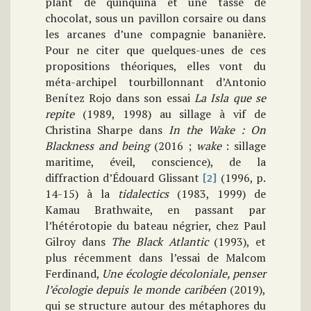
plant de quinquina et une tasse de
chocolat, sous un pavillon corsaire ou dans
les arcanes d’une compagnie bananière.
Pour ne citer que quelques-unes de ces
propositions théoriques, elles vont du
méta-archipel tourbillonnant d’Antonio
Benítez Rojo dans son essai
La Isla que se
repite
(1989, 1998) au sillage à vif de
Christina Sharpe dans
In the Wake : On
Blackness and being
(2016 ;
wake
: sillage
maritime, éveil, conscience), de la
diffraction d’Édouard Glissant
(1996, p.
[2]
14-15) à la
tidalectics
(1983, 1999) de
Kamau Brathwaite, en passant par
l’hétérotopie du bateau négrier, chez Paul
Gilroy dans
The Black Atlantic
(1993), et
plus récemment dans l’essai de Malcom
Ferdinand,
Une écologie décoloniale, penser
l’écologie depuis le monde caribéen
(2019),
qui se structure autour des métaphores du