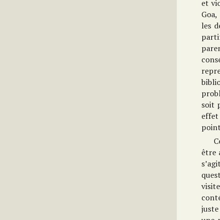
et vi
Goa, 
les d
part
paren
cons
repr
bibli
probl
soit 
effet
point
C
être 
s’agi
quest
visit
cont
juste