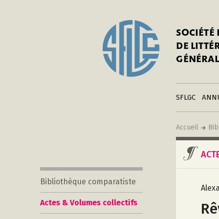
In
Notre his
C
SOCIÉTÉ
a
Adhérer 
DE LITT
Mo
Publier s
GÉNÉRAL
a
Contacts
C
Liens
in
SFLGC
ANN
Accueil
Bib
ACT
Bibliothèque comparatiste
Alex
Actes & Volumes collectifs
Rê