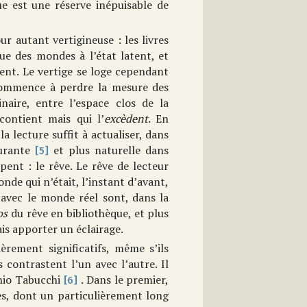
ue est une réserve inépuisable de
r autant vertigineuse : les livres
e des mondes à l’état latent, et
rent. Le vertige se loge cependant
 commence à perdre la mesure des
naire, entre l’espace clos de la
contient mais qui l’
excèdent
. En
a lecture suffit à actualiser, dans
ourante
et plus naturelle dans
[5]
ent : le rêve. Le rêve de lecteur
nde qui n’était, l’instant d’avant,
 avec le monde réel sont, dans la
os
du rêve en bibliothèque, et plus
is apporter un éclairage.
èrement significatifs, même s’ils
 contrastent l’un avec l’autre. Il
nio Tabucchi
. Dans le premier,
[6]
ves, dont un particulièrement long