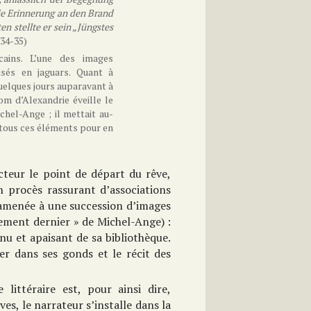
ie Erinnerung an den Brand
 stellte er sein „Jüngstes
 34-35)
icains. L’une des images
isés en jaguars. Quant à
 quelques jours auparavant à
om d’Alexandrie éveille le
ichel-Ange ; il mettait au-
 tous ces éléments pour en
ecteur le point de départ du rêve,
un procès rassurant d’associations
ramenée à une succession d’images
gement dernier » de Michel-Ange) :
nu et apaisant de sa bibliothèque.
er dans ses gonds et le récit des
ttéraire est, pour ainsi dire,
s, le narrateur s’installe dans la