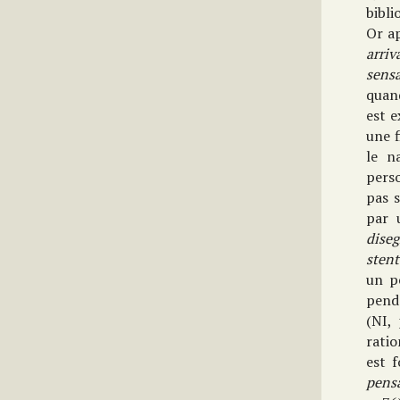
bibli
Or ap
arriv
sensa
quand
est e
une f
le n
pers
pas s
par 
dise
stent
un p
penda
(NI,
ratio
est 
pens