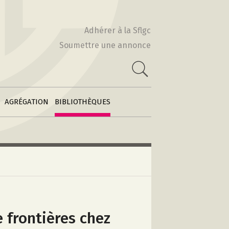
Actes & Volumes
2010-2011
collectifs
Adhérer à la Sflgc
2009-2010
Soumettre une annonce
Poétiques
 :
comparatistes
e
2008-2009
Archives des
2007-2008
feuilles
2006-2007
d’information
AGRÉGATION
BIBLIOTHÈQUES
 frontières chez