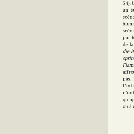
34). 
un é
scène
homme
scène
par l
de la
die B
sprin
Flam
affre
pas.
L’int
n’ont
qu’ap
ou à 