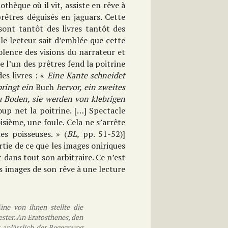
thèque où il vit, assiste en rêve à
êtres déguisés en jaguars. Cette
sont tantôt des livres tantôt des
e lecteur sait d’emblée que cette
olence des visions du narrateur et
l’un des prêtres fend la poitrine
es livres : «
Eine Kante schneidet
pringt ein
Buch
hervor, ein zweites
zu Boden, sie werden von klebrigen
up net la poitrine. […] Spectacle
oisième, une foule. Cela ne s’arrête
es poisseuses. » (
BL,
pp. 51-52)]
rtie de ce que les images oniriques
t dans tout son arbitraire. Ce n’est
s images de son rêve à une lecture
ine von ihnen stellte die
ester. An Eratosthenes, den
r, anlässlich der Begegnung