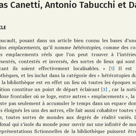
ias Canetti, Antonio Tabucchi et D
CLE
oucault, posant dans un article bien connu les bases d’une
ains
emplacements
, qu’il nomme
hétérotopies
, comme des co
es emplacements réels que l’on peut trouver à l’intérie
ésentés, contestés et inversés, des sortes de lieux qui sont
tant ils soient effectivement localisables. »
Il est a
[1]
othèques, et les inclut dans la catégorie des « hétérotopies d
la bibliothèque est en effet un lieu où toutes les époques s
nition constitue un point de départ éclairant
, car la not
[3]
oxe frontalier où se loge, entre autres « emplacements », la
iste pas seulement à accumuler le temps dans un espace donné
 éloignés les uns des autres, elle fait aussi cohabiter toutes 
, toutes sortes de mondes aux degrés de réalité variés. L
doxal qui s’isole du monde pour ouvrir sur une infinité de m
eprésentations fictionnelles de la bibliothèque puissent être