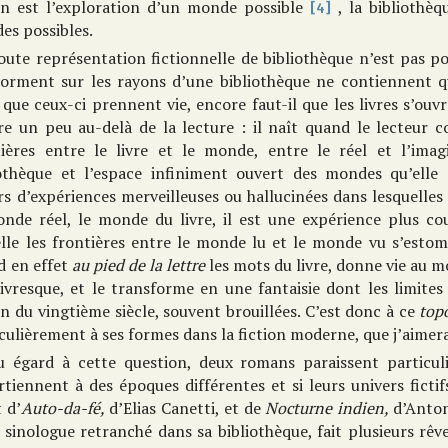
ion est l’exploration d’un monde possible
, la bibliothèq
[4]
es possibles.
oute représentation fictionnelle de bibliothèque n’est pas pou
dorment sur les rayons d’une bibliothèque ne contiennent qu
que ceux-ci prennent vie, encore faut-il que les livres s’ouv
re un peu au-delà de la lecture : il naît quand le lecteur
tières entre le livre et le monde, entre le réel et l’imagi
iothèque et l’espace infiniment ouvert des mondes qu’elle 
s d’expériences merveilleuses ou hallucinées dans lesquelles l
onde réel, le monde du livre, il est une expérience plus c
lle les frontières entre le monde lu et le monde vu s’estomp
d en effet
au pied de la lettre
les mots du livre, donne vie au mo
ivresque, et le transforme en une fantaisie dont les limites
on du vingtième siècle, souvent brouillées. C’est donc à ce
top
culièrement à ses formes dans la fiction moderne, que j’aimera
u égard à cette question, deux romans paraissent particuli
tiennent à des époques différentes et si leurs univers fictifs
t d’
Auto-da-fé,
d’Elias Canetti, et de
Nocturne indien,
d’Anto
 sinologue retranché dans sa bibliothèque, fait plusieurs rê