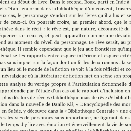
olent au début du livre. Dans le second, Roux, parti en Inde à 
et s’étant endormi dans la bibliothèque d’un couvent, traver
eux cas, le personnage s’endort sur les livres qu’il a lus et
ir de ceux-ci. On pourrait croire, au premier abord, que le 
thèse dans le récit : le rêve est, par nature, déconnecté du
équence sur ceux-ci, et peut apparaître comme une déviatio
end au moment du réveil du personnage. Le rêve serait, au p
othèque. Il semble cependant que le jeu aux frontières qu’imp
ématise les rapports entre espace intérieur et espace extéri
pas sans impact sur la façon dont on lit les deux romans : la s
 un lieu où le monde de la fiction se voit à la fois réfléchi et
 névralgique où la littérature de fiction met en scène son p
ette analyse du vertige propre à l’articulation fictionnelle 
approfondie par l’étude d’un cas où le rapport d’inclusion entr
t plus dès lors de rêve
en
bibliothèque mais de rêve
de
biblioth
ion dans la nouvelle de Danilo Kiš, « L’Encyclopédie des mo
e en Suède, y découvre dans la « Bibliothèque Centrale » une 
ées les vies de personnes sans importance, ne figurant dans 
 le temps d’y lire avec émotion et émerveillement la vie de s