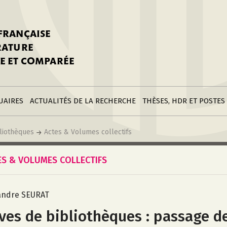
stitutions
Parutions
LGC
toire
réer une fiche
Appels
CNU 10e section
 FRANÇAISE
nnuaire
à la SFLGC
Soutenances
Prix de Thèse SFLGC
ÉRATURE
difier sa fiche
ur ce site
appel à candidatur
E ET COMPARÉE
nnuaire
Divers
Bourses
réer une fiche
Soumettre une
stitution
annonce
Postes
UAIRES
ACTUALITÉS DE LA RECHERCHE
THÈSES, HDR ET POSTES
liothèques
Actes & Volumes collectifs
ES & VOLUMES COLLECTIFS
andre SEURAT
ves de bibliothèques : passage de