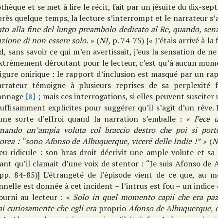
othèque et se met à lire le récit, fait par un jésuite du dix-sep
rès quelque temps, la lecture s’interrompt et le narrateur s’a
ato alla fine del lungo preambolo dedicato al Re, quando, senz
zione di non essere solo.
» (
NI,
p. 74-75) [« J’étais arrivé à l
, sans savoir ce qui m’en avertissait, j’eus la sensation de ne 
xtrêmement déroutant pour le lecteur, c’est qu’à aucun momen
igure onirique : le rapport d’inclusion est masqué par un rapp
arrateur témoigne à plusieurs reprises de sa perplexité
onnage
; mais ces interrogations, si elles peuvent susciter 
[8]
uffisamment explicites pour suggérer qu’il s’agit d’un rêve. 
une sorte d’effroi quand la narration s’emballe : «
Fece u
gnando un’ampia voluta col braccio destro che poi si port
orea : “sono Afonso de Albuquerque, viceré delle Indie !”
» (
N
eu ridicule : son bras droit décrivit une ample volute et s
nt qu’il clamait d’une voix de stentor : “Je suis Afonso de A
 pp. 84-85)] L’étrangeté de l’épisode vient de ce que, au
nnelle est donnée à cet incident – l’intrus est fou – un indice
fourni au lecteur : «
Solo in quel momento capii che era paz
ai curiosamente che egli era
proprio
Afonso de Albuquerque, e