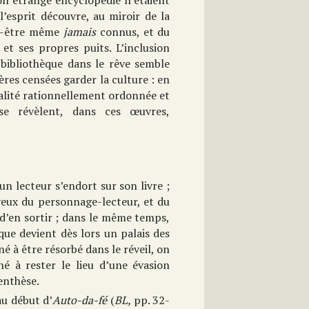
son étrange encyclopédie n’étaient
l’esprit découvre, au miroir de la
eut-être même
jamais
connus, et du
t ses propres puits. L’inclusion
 bibliothèque dans le rêve semble
res censées garder la culture : en
talité rationnellement ordonnée et
se révèlent, dans ces œuvres,
un lecteur s’endort sur son livre ;
 yeux du personnage-lecteur, et du
 d’en sortir ; dans le même temps,
que devient dès lors un palais des
é à être résorbé dans le réveil, on
é à rester le lieu d’une évasion
enthèse.
au début d’
Auto-da-fé
(
BL,
pp. 32-