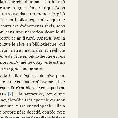
la recherche d’un ami, fait halte à
se une longue scène onirique. Dans
 se retrouve dans un monde forgé à
rêve en bibliothèque n’est qu’une
 cours des événements réels, sans
n dans une narration dont le fil
ropre et au figuré,
contenu
par la
lique le rêve en bibliothèque (qui
eur, entre imaginaire et réel) ne
cène de rêve en bibliothèque est en
 contesté. Du même coup, elle est un
ropre rapport au monde.
de la bibliothèque et du rêve peut
e l’une et l’autre s’inverse : il ne
èque. Et c’est bien de cela qu’il est
rts »
: la narratrice, lors d’une
[7]
encyclopédie très spéciale où sont
aucune autre encyclopédie. Elle a
on propre père décédé, contée avec