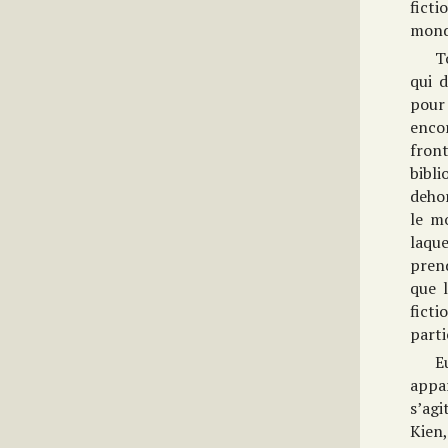
fict
mond
T
qui 
pour 
enco
fron
bibl
dehor
le m
laque
pren
que l
ficti
parti
E
appar
s’agi
Kien,