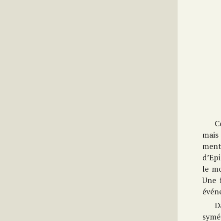
C
mais 
menta
d’Epi
le mo
Une 
évén
D
symét