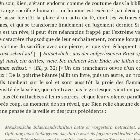
Un soir, Kien, s’étant endormi comme de coutume dans la biblio
trange sacrifice humain : un homme est exécuté par deux pr
 laisse bientôt la place à un auto-da-fé, dont les victimes 
s, et qui se transforme finalement en Jugement dernier. Si l
 est un rêve, il peut être néanmoins frappé par l’extrême vi
e caractère rhapsodique de leur enchaînement, comme lorsque 
 victime du sacrifice avec une pierre, et que s’en échappent d
rust scharf auf.
[…]
Entsetzlich : aus der aufgerissenen Brust s
gt nach, ein drittes, viele. Sie nehmen kein Ende, sie fallen 
men erfasst.
» (
BL,
p. 32) [« Un des tranchants ouvre d’un co
ux ! De la poitrine béante jaillit un livre, puis un autre, un tr
 Ils tombent sur le sol et sont aussitôt la proie des flamm
ensité de la scène, que n’entrave pas le grotesque, vient en pa
 pas été rattachées à leurs sources, et que leur violence paraî
rès coup, au moment de son réveil, que Kien relie chacune de
une pensée de la veille et des jours précédents :
Mexikanische Bilderhandschriften hatte er vorgestern betrachtet. E
Opferung eines Gefangenen dar, durch zwei als Jaguare verkleidete Pri
greisen Bibliothekar von Alexandria, hatte er, wenige Tage war es he