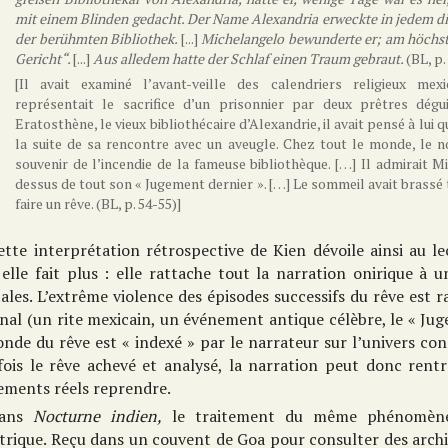
mit einem Blinden gedacht. Der Name Alexandria erweckte in jedem d
der berühmten Bibliothek.
[...]
Michelangelo bewunderte er; am höchsten
Gericht“.
[...]
Aus alledem hatte der Schlaf einen Traum gebraut.
(BL, p.
[Il avait examiné l’avant-veille des calendriers religieux mex
représentait le sacrifice d’un prisonnier par deux prêtres dégu
Eratosthène, le vieux bibliothécaire d’Alexandrie, il avait pensé à lui
la suite de sa rencontre avec un aveugle. Chez tout le monde, le n
souvenir de l’incendie de la fameuse bibliothèque. […] Il admirait M
dessus de tout son « Jugement dernier ». […] Le sommeil avait brassé
faire un rêve. (BL, p. 54-55)]
ette interprétation rétrospective de Kien dévoile ainsi au l
elle fait plus : elle rattache tout la narration onirique à 
les. L’extrême violence des épisodes successifs du rêve est 
nal (un rite mexicain, un événement antique célèbre, le « Ju
nde du rêve est « indexé » par le narrateur sur l’univers con
fois le rêve achevé et analysé, la narration peut donc rentr
ements réels reprendre.
ans
Nocturne indien,
le traitement du même phénomène li
rique. Reçu dans un couvent de Goa pour consulter des archive