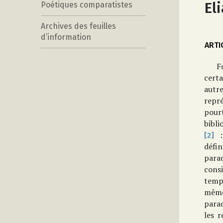
El
Poétiques comparatistes
Archives des feuilles
d’information
ARTI
F
cert
autr
repr
pour
bibli
: 
[2]
défi
parad
cons
temps
même
para
les r