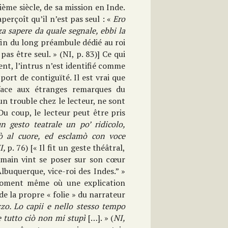
tième siècle, de sa mission en Inde.
perçoît qu’il n’est pas seul : «
Ero
a sapere da quale segnale, ebbi la
a fin du long préambule dédié au roi
pas être seul. » (NI, p. 83)] Ce qui
t, l’intrus n’est identifié comme
ort de contiguïté. Il est vrai que
 face aux étranges remarques du
un trouble chez le lecteur, ne sont
Du coup, le lecteur peut être pris
n gesto teatrale un po’ ridicolo,
ò al cuore, ed esclamò con voce
I,
p. 76) [« Il fit un geste théâtral,
a main vint se poser sur son cœur
lbuquerque, vice-roi des Indes.” »
 moment même où une explication
 de la propre « folie » du narrateur
zo. Lo capii e nello stesso tempo
 tutto ciò non mi stupì
[…]. » (
NI,