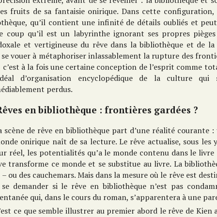
récision extrême, avant de se réveiller : la bibliothèque et 
es fruits de sa fantaisie onirique. Dans cette configuration, 
othèque, qu’il contient une infinité de détails oubliés et p
 coup qu’il est un labyrinthe ignorant ses propres pièges e
doxale et vertigineuse du rêve dans la bibliothèque et de la
se vouer à métaphoriser inlassablement la rupture des frontiè
, c’est à la fois une certaine conception de l’esprit comme to
déal d’organisation encyclopédique de la culture qui 
médiablement perdus.
Rêves en bibliothèque : frontières gardées ?
a scène de rêve en bibliothèque part d’une réalité courante : 
nde onirique naît de sa lecture. Le rêve actualise, sous les
ur réel, les potentialités qu’a le monde contenu dans le livre
ve transforme ce monde et se substitue au livre. La bibliothè
 – ou des cauchemars. Mais dans la mesure où le rêve est destin
 se demander si le rêve en bibliothèque n’est pas condamn
ntanée qui, dans le cours du roman, s’apparentera à une par
’est ce que semble illustrer au premier abord le rêve de Kien 