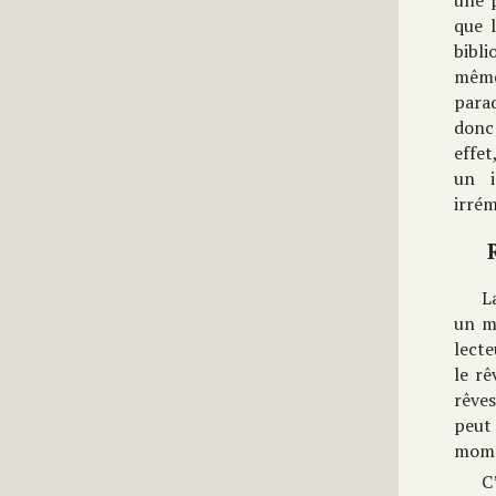
une p
que l
bibli
même
para
donc 
effet
un i
irré
L
un mo
lecte
le rê
rêves
peut
mome
C