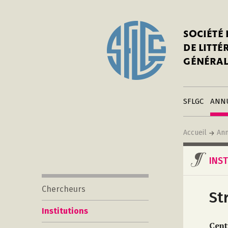
I
Notre his
C
SOCIÉTÉ
a
Adhérer 
DE LITT
Mo
Publier s
GÉNÉRAL
a
Contacts
C
Liens
in
SFLGC
ANN
Accueil
Ann
INS
Chercheurs
St
Institutions
Cent