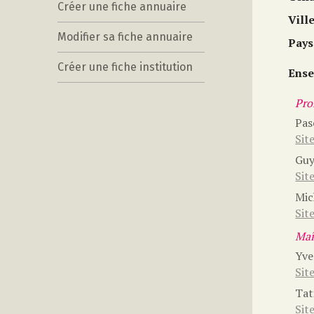
Créer une fiche annuaire
Vill
Modifier sa fiche annuaire
Pays
Créer une fiche institution
Ense
Prof
Pas
Sit
Gu
Sit
Mic
Sit
Maî
Yve
Sit
Tat
Sit