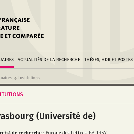
nstitutions
Parutions
LGC
toire
réer une fiche
Appels
CNU 10e section
 FRANÇAISE
nnuaire
à la SFLGC
Soutenances
Prix de Thèse SFLGC
ÉRATURE
difier sa fiche
ur ce site
appel à candidatur
E ET COMPARÉE
nnuaire
Divers
Bourses
réer une fiche
Soumettre une
stitution
annonce
Postes
UAIRES
ACTUALITÉS DE LA RECHERCHE
THÈSES, HDR ET POSTES
uaires
Institutions
TITUTIONS
rasbourg (Université de)
re(s) de recherche
: Europe des Lettres, EA 1337