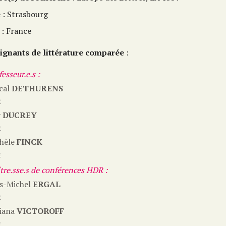
e
: Strasbourg
: France
ignants de littérature comparée
:
esseur.e.s :
cal
DETHURENS
e
y
DUCREY
e
hèle
FINCK
e
tre.sse.s de conférences HDR :
s-Michel
ERGAL
e
iana
VICTOROFF
e