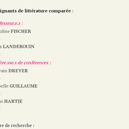
ignants de littérature comparée
:
esseur.e.s :
oline
FISCHER
e
es
LANDEROUIN
e
tre.sse.s de conférences :
vain
DREYER
e
belle
GUILLAUME
e
ns
HARTJE
e
re de recherche :