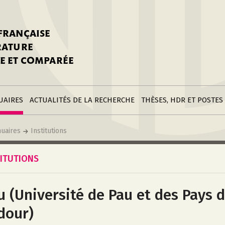
nstitutions
Parutions
LGC
toire
réer une fiche
Appels
CNU 10e section
 FRANÇAISE
nnuaire
à la SFLGC
Soutenances
Prix de Thèse SFLGC
ÉRATURE
difier sa fiche
ur ce site
appel à candidatur
E ET COMPARÉE
nnuaire
Divers
Bourses
réer une fiche
Soumettre une
stitution
annonce
Postes
UAIRES
ACTUALITÉS DE LA RECHERCHE
THÈSES, HDR ET POSTES
uaires
Institutions
TITUTIONS
u (Université de Pau et des Pays 
Adour)