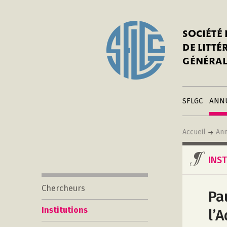
I
Notre his
C
SOCIÉTÉ
a
Adhérer 
DE LITT
Mo
Publier s
GÉNÉRAL
a
Contacts
C
Liens
in
SFLGC
ANN
Accueil
Ann
INS
Chercheurs
Pa
Institutions
l’