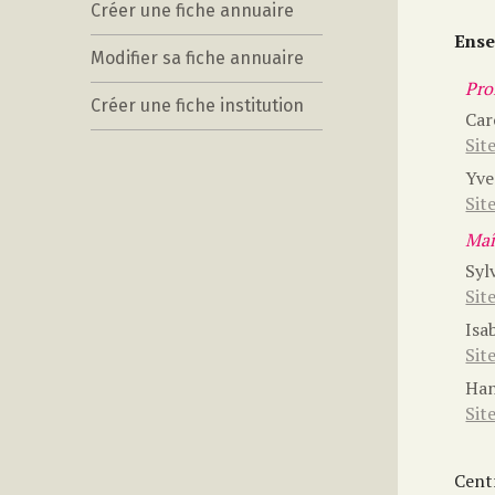
Créer une fiche annuaire
Ense
Modifier sa fiche annuaire
Prof
Créer une fiche institution
Car
Sit
Yv
Sit
Maî
Syl
Sit
Isa
Sit
Ha
Sit
Cent