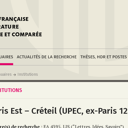
nstitutions
Parutions
LGC
toire
réer une fiche
Appels
CNU 10e section
 FRANÇAISE
nnuaire
à la SFLGC
Soutenances
Prix de Thèse SFLGC
ÉRATURE
difier sa fiche
ur ce site
appel à candidatur
E ET COMPARÉE
nnuaire
Divers
Bourses
réer une fiche
Soumettre une
stitution
annonce
Postes
UAIRES
ACTUALITÉS DE LA RECHERCHE
THÈSES, HDR ET POSTES
uaires
Institutions
TITUTIONS
ris Est – Créteil (UPEC, ex-Paris 12
re(s) de recherche
: EA 4395, LIS (“Lettres, Idées, Savoirs”)