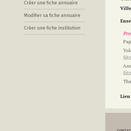
Créer une fiche annuaire
Vill
Modifier sa fiche annuaire
Ense
Créer une fiche institution
Prof
Pa
Yol
Sit
An
Sit
Th
Lien
CONTA