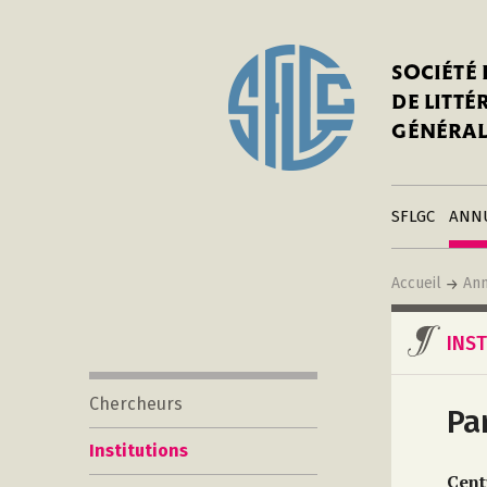
I
Notre his
C
SOCIÉTÉ
a
Adhérer 
DE LITT
Mo
Publier s
GÉNÉRAL
a
Contacts
C
Liens
in
SFLGC
ANN
Accueil
Ann
INS
Chercheurs
Pa
Institutions
Cent