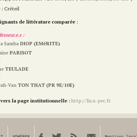
e
: Créteil
ignants de littérature comparée
:
esseur.e.s :
pa Samba
DIOP (EMéRITE)
aine
PARISOT
e
ne
TEULADE
e
anh-Van
TON THAT (PR 9E/10E)
 vers la page institutionnelle
:
http://lis.u-pec.fr
CT
ADHÉRER
Mentions léga