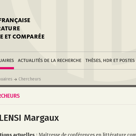
stitutions
Parutions
LGC
toire
réer une fiche
Appels
CNU 10e section
 FRANÇAISE
nnuaire
à la SFLGC
Soutenances
Prix de Thèse SFLGC
ÉRATURE
difier sa fiche
ur ce site
appel à candidatur
E ET COMPARÉE
nnuaire
Divers
Bourses
réer une fiche
Soumettre une
stitution
annonce
Postes
UAIRES
ACTUALITÉS DE LA RECHERCHE
THÈSES, HDR ET POSTES
uaires
Chercheurs
RCHEURS
LENSI Margaux
tions actuelles
: Maîtresse de conférences en littérature co