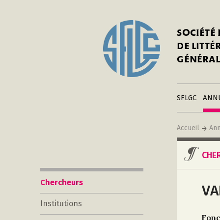
In
Notre his
C
SOCIÉTÉ
a
Adhérer 
DE LITT
Mo
Publier s
GÉNÉRAL
a
Contacts
C
Liens
in
SFLGC
ANN
Accueil
Ann
CHE
Chercheurs
VA
Institutions
Fonc