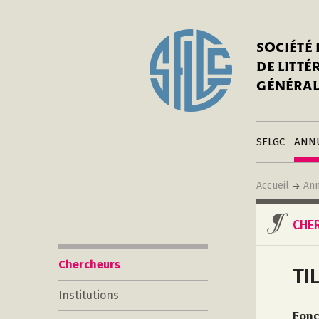
In
Notre his
C
SOCIÉTÉ
a
Adhérer 
DE LITT
Mo
Publier s
GÉNÉRAL
a
Contacts
C
Liens
in
SFLGC
ANN
Accueil
Ann
CHE
Chercheurs
TI
Institutions
Fonc