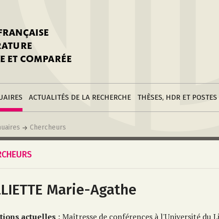
stitutions
Parutions
LGC
toire
réer une fiche
Appels
CNU 10e section
 FRANÇAISE
nnuaire
à la SFLGC
Soutenances
Prix de Thèse SFLGC
ÉRATURE
difier sa fiche
ur ce site
appel à candidatur
E ET COMPARÉE
nnuaire
Divers
Bourses
réer une fiche
Soumettre une
stitution
annonce
Postes
UAIRES
ACTUALITÉS DE LA RECHERCHE
THÈSES, HDR ET POSTES
uaires
Chercheurs
RCHEURS
LLIETTE Marie-Agathe
tions actuelles
: Maîtresse de conférences à l'Université du L