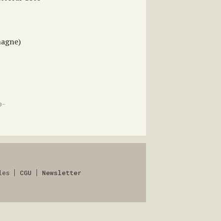
magne)
p-
les
CGU
Newsletter