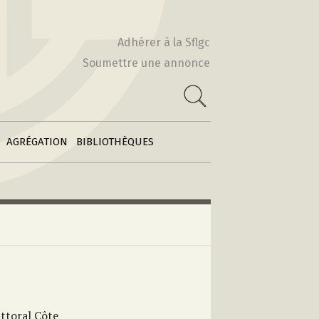
Actes & Volumes
2010-2011
collectifs
Adhérer à la Sflgc
2009-2010
Soumettre une annonce
Poétiques
 :
comparatistes
e
2008-2009
Archives des
2007-2008
feuilles
2006-2007
d’information
AGRÉGATION
BIBLIOTHÈQUES
ittoral Côte