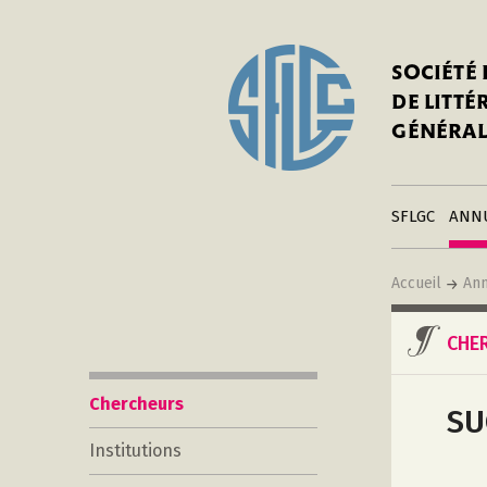
In
Notre his
C
SOCIÉTÉ
a
Adhérer 
DE LITT
Mo
Publier s
GÉNÉRAL
a
Contacts
C
Liens
in
SFLGC
ANN
Accueil
Ann
CHE
Chercheurs
SU
Institutions