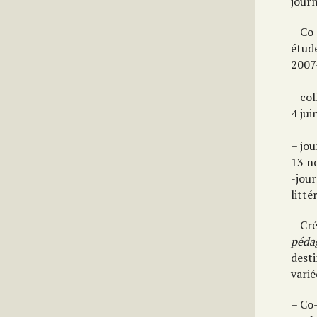
jour
– Co-
étude
2007
– col
4 jui
– jo
13 n
-jour
litté
– Cré
péda
desti
varié
– Co-