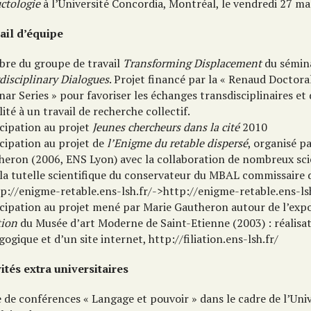
uctologie
à l’Université Concordia, Montréal, le vendredi 27 ma
ail d’équipe
re du groupe de travail
Transforming Displacement
du sémin
disciplinary Dialogues
. Projet financé par la « Renaud Doctora
ar Series » pour favoriser les échanges transdisciplinaires e
ilité à un travail de recherche collectif.
icipation au projet
Jeunes chercheurs dans la cité
2010
icipation au projet de
l’Enigme du retable dispersé
, organisé p
heron (2006, ENS Lyon) avec la collaboration de nombreux sci
 la tutelle scientifique du conservateur du MBAL commissaire d
tp://enigme-retable.ens-lsh.fr/->http://enigme-retable.ens-lsh
icipation au projet mené par Marie Gautheron autour de l’expo
tion
du Musée d’art Moderne de Saint-Etienne (2003) : réalisa
ogique et d’un site internet, http://filiation.ens-lsh.fr/
vités extra universitaires
 de conférences « Langage et pouvoir » dans le cadre de l’Uni