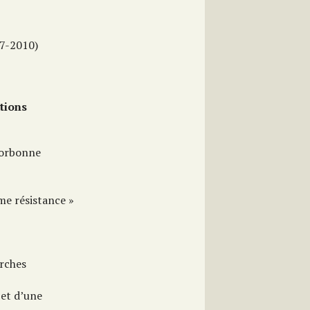
07-2010)
tions
 Sorbonne
me résistance »
erches
 et d’une