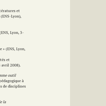
tératures et
» (ENS-Lyon),
 (ENS, Lyon, 3-
e » (ENS, Lyon,
tés et
 avril 2008).
mme outil
 pédagogique à
s de disciplines
e la