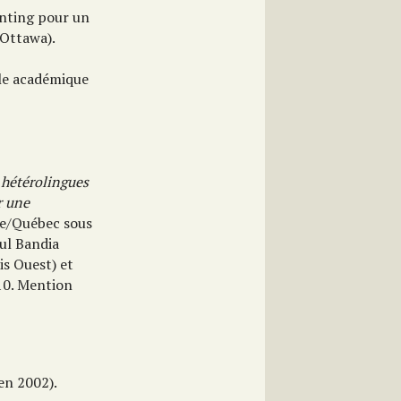
anting pour un
’Ottawa).
lle académique
 hétérolingues
r une
ce/Québec sous
aul Bandia
is Ouest) et
010. Mention
en 2002).