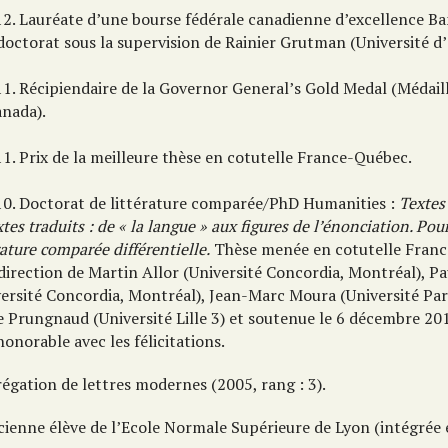
12. Lauréate d’une bourse fédérale canadienne d’excellence B
doctorat sous la supervision de Rainier Grutman (Université d
11. Récipiendaire de la Governor General’s Gold Medal (Médai
anada).
1. Prix de la meilleure thèse en cotutelle France-Québec.
10. Doctorat de littérature comparée/PhD Humanities :
Textes
xtes traduits : de « la langue » aux figures de l’énonciation. Pou
rature comparée différentielle.
Thèse menée en cotutelle Fran
direction de Martin Allor (Université Concordia, Montréal), P
versité Concordia, Montréal), Jean-Marc Moura (Université Par
le Prungnaud (Université Lille 3) et soutenue le 6 décembre 2
honorable avec les félicitations.
égation de lettres modernes (2005, rang : 3).
cienne élève de l’Ecole Normale Supérieure de Lyon (intégrée 