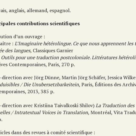
ais, anglais, allemand, espagnol.
cipales contributions scientifiques
rution d’un ouvrage :
aître :
L’Imaginaire hétérolingue. Ce que nous apprennent les t
ée des langues
, Classiques Garnier
9
Outils pour une traduction postcoloniale. Littératures hétérol
ives Contemporaines, Paris, 270 p.
-direction avec Jörg Dünne, Martin Jörg Schäfer, Jessica Wilke
duisibles / Die Unubersetzbarkeitein
, Paris, Éditions des Archi
emporaines, 2013, 385 p.
-direction avec Kristiina Taivalkoski Shilov)
La Traduction des 
elles / Intratextual Voices in Translation
, Montréal, Vita Trad
p.
icles dans des revues à comité scientifique :