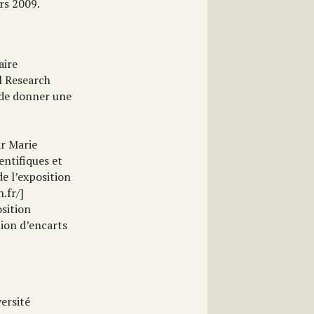
rs 2009.
aire
l Research
t de donner une
ar Marie
entifiques et
e l’exposition
.fr/]
sition
tion d’encarts
versité