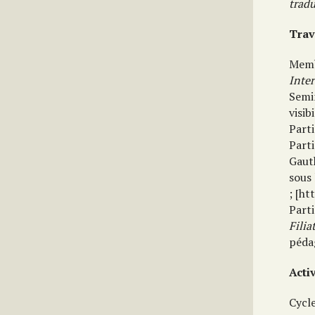
trad
Trav
Memb
Inter
Semin
visib
Part
Part
Gaut
sous
; [ht
Part
Filia
pédag
Acti
Cycle