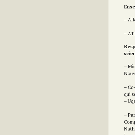
Ens
– All
– AT
Resp
scie
– Mi
Nouv
– Co
qui s
– Uq
– Pa
Comp
Nath