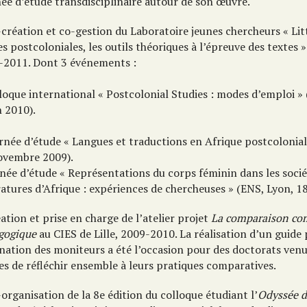
née d’étude transdisciplinaire autour de son œuvre.
création et co-gestion du Laboratoire jeunes chercheurs « Lit
s postcoloniales, les outils théoriques à l’épreuve des textes 
-2011. Dont 3 événements :
loque international « Postcolonial Studies : modes d’emploi »
n 2010).
urnée d’étude « Langues et traductions en Afrique postcolonial
ovembre 2009).
née d’étude « Représentations du corps féminin dans les socié
ratures d’Afrique : expériences de chercheuses » (ENS, Lyon, 18
ation et prise en charge de l’atelier projet
La comparaison co
gogique
au CIES de Lille, 2009-2010. La réalisation d’un guide
nation des moniteurs a été l’occasion pour des doctorats venu
es de réfléchir ensemble à leurs pratiques comparatives.
organisation de la 8e édition du colloque étudiant l’
Odyssée d