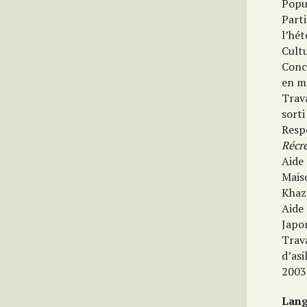
Popu
Parti
l’hét
Cultu
Conc
en m
Trava
sorti
Resp
Récré
Aide
Maiso
Khaz
Aide 
Japon
Trav
d’asi
2003
Lang