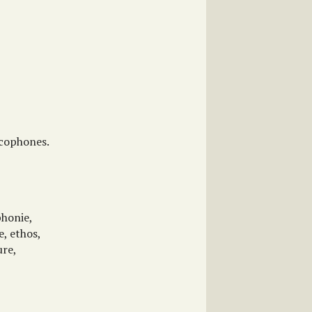
ncophones.
phonie,
e, ethos,
ure,