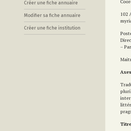
Coor
Créer une fiche annuaire
102 
Modifier sa fiche annuaire
myri
Créer une fiche institution
Poste
Dire
– Par
Mait
Axes
Tradu
pluri
inter
litté
pragm
Titr