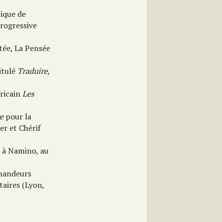
tique de
Progressive
tée, La Pensée
itulé
Traduire
,
fricain
Les
re
pour la
er et Chérif
a à Namino, au
emandeurs
taires (Lyon,