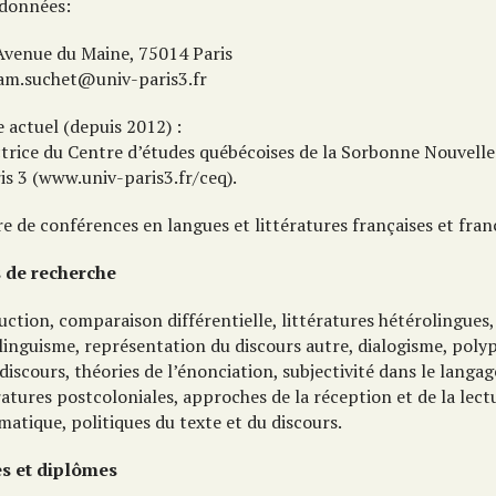
données:
Avenue du Maine, 75014 Paris
am.suchet@univ-paris3.fr
 actuel (depuis 2012) :
ctrice du Centre d’études québécoises de la Sorbonne Nouvelle
is 3 (www.univ-paris3.fr/ceq).
re de conférences en langues et littératures françaises et fra
 de recherche
ction, comparaison différentielle, littératures hétérolingues,
linguisme, représentation du discours autre, dialogisme, poly
discours, théories de l’énonciation, subjectivité dans le langag
ratures postcoloniales, approches de la réception et de la lect
atique, politiques du texte et du discours.
es et diplômes