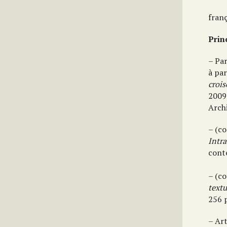
franç
Prin
– Pa
à par
crois
200
Arch
– (co
Intra
cont
– (co
textu
256 
– Art