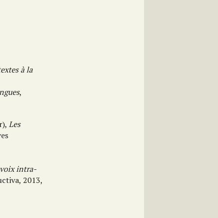
extes à la
ingues
,
r),
Les
ves
voix intra-
uctiva, 2013,