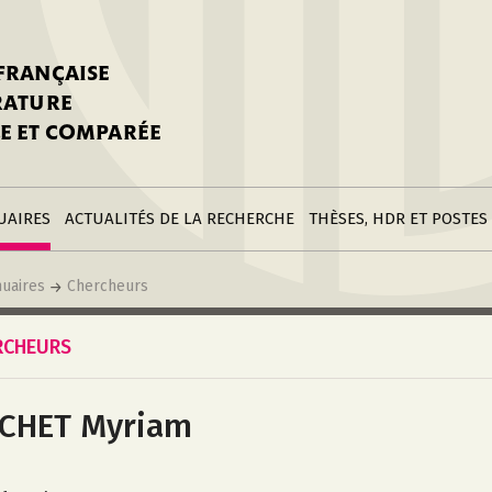
stitutions
Parutions
LGC
toire
réer une fiche
Appels
CNU 10e section
 FRANÇAISE
nnuaire
à la SFLGC
Soutenances
Prix de Thèse SFLGC
ÉRATURE
difier sa fiche
ur ce site
appel à candidatur
E ET COMPARÉE
nnuaire
Divers
Bourses
réer une fiche
Soumettre une
stitution
annonce
Postes
UAIRES
ACTUALITÉS DE LA RECHERCHE
THÈSES, HDR ET POSTES
uaires
Chercheurs
RCHEURS
CHET Myriam