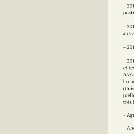
– 20
post
– 20
au C
– 201
– 20
et te
litté
la co
(Uni
Joël
très 
– Agr
– An