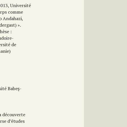
013, Université
corps comme
o Andahazi,
ergast) ».
hèse :
udoire-
rsité de
manie)
sité Babeş-
la découverte
rse d’études