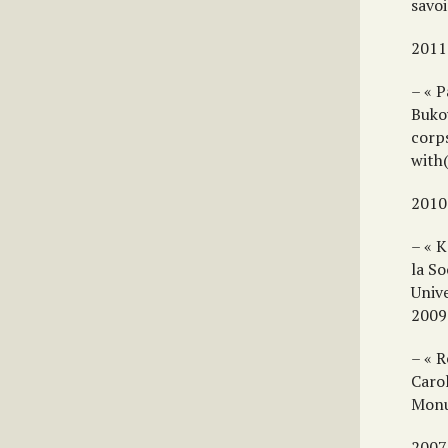
savoi
2011
– « P
Bukow
corp
with(
2010
– « 
la So
Univ
2009
– « R
Caro
Monu
2007