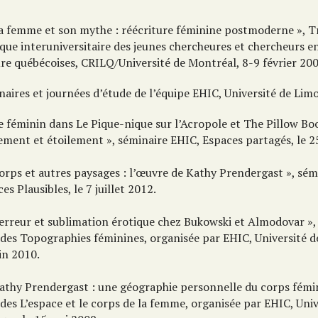
La femme et son mythe : réécriture féminine postmoderne », T
que interuniversitaire des jeunes chercheures et chercheurs en
ure québécoises, CRILQ/Université de Montréal, 8-9 février 200
aires et journées d’étude de l’équipe EHIC, Université de Limo
e féminin dans Le Pique-nique sur l’Acropole et The Pillow Bo
lement et étoilement », séminaire EHIC, Espaces partagés, le 2
Corps et autres paysages : l’œuvre de Kathy Prendergast », sém
es Plausibles, le 7 juillet 2012.
Terreur et sublimation érotique chez Bukowski et Almodovar »,
udes Topographies féminines, organisée par EHIC, Université d
in 2010.
Kathy Prendergast : une géographie personnelle du corps fémin
des L’espace et le corps de la femme, organisée par EHIC, Univ