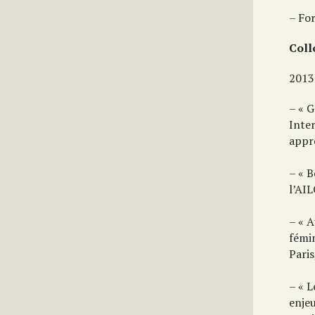
– Fo
Coll
2013
– « G
Inte
appro
– « 
l’AI
– « A
fémi
Paris
– « L
enjeu