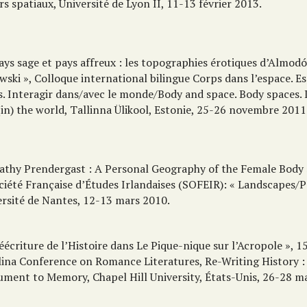
rs spatiaux, Université de Lyon II, 11-13 février 2013.
ays sage et pays affreux : les topographies érotiques d’Almodó
ski », Colloque international bilingue Corps dans l’espace. E
s. Interagir dans/avec le monde/Body and space. Body spaces. 
in) the world, Tallinna Ülikool, Estonie, 25-26 novembre 2011
Kathy Prendergast : A Personal Geography of the Female Body 
ciété Française d’Études Irlandaises (SOFEIR): « Landscapes/P
ersité de Nantes, 12-13 mars 2010.
éécriture de l’Histoire dans Le Pique-nique sur l’Acropole », 
lina Conference on Romance Literatures, Re-Writing History :
ment to Memory, Chapel Hill University, États-Unis, 26-28 m