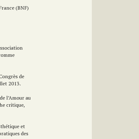
 France (BNF)
Association
e comme
 Congrès de
llet 2013.
 de l’Amour au
e critique,
sthétique et
pratiques des