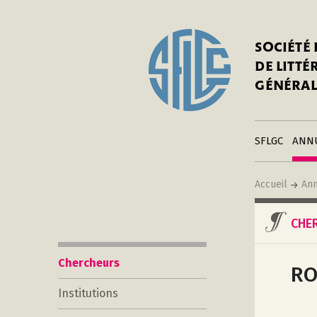
In
Notre his
C
SOCIÉTÉ
a
Adhérer 
DE LITT
Mo
Publier s
GÉNÉRAL
a
Contacts
C
Liens
in
SFLGC
ANN
Accueil
Ann
CHE
Chercheurs
RO
Institutions