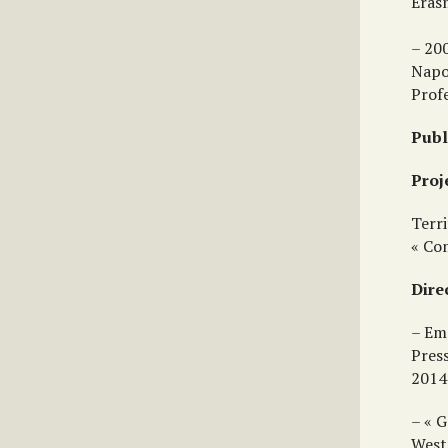
Eras
– 200
Napoc
Prof
Publ
Proj
Terri
« Co
Dire
– Eme
Press
2014
– « G
West