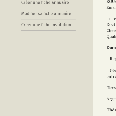
ROUA
Créer une fiche annuaire
Emai
Modifier sa fiche annuaire
Titre
Doct
Créer une fiche institution
Cher
Quali
Doma
– Re
– Géo
entre
Terr
Argen
Thès