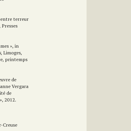
 entre terreur
, Presses
mmes », in
s
, Limoges,
tre, printemps
’œuvre de
rianne Vergara
ité de
», 2012.
r-Creuse