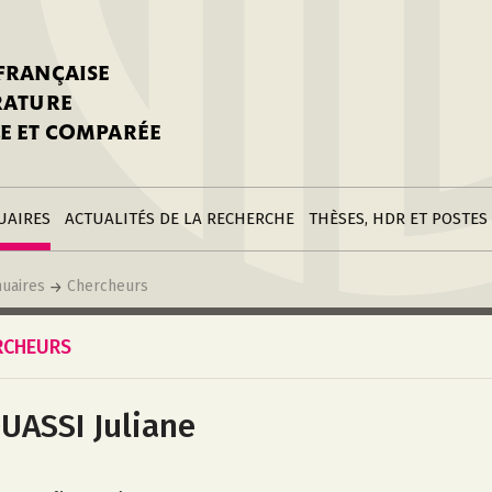
stitutions
Parutions
LGC
toire
réer une fiche
Appels
CNU 10e section
 FRANÇAISE
nnuaire
à la SFLGC
Soutenances
Prix de Thèse SFLGC
ÉRATURE
difier sa fiche
ur ce site
appel à candidatur
E ET COMPARÉE
nnuaire
Divers
Bourses
réer une fiche
Soumettre une
stitution
annonce
Postes
UAIRES
ACTUALITÉS DE LA RECHERCHE
THÈSES, HDR ET POSTES
uaires
Chercheurs
RCHEURS
UASSI Juliane