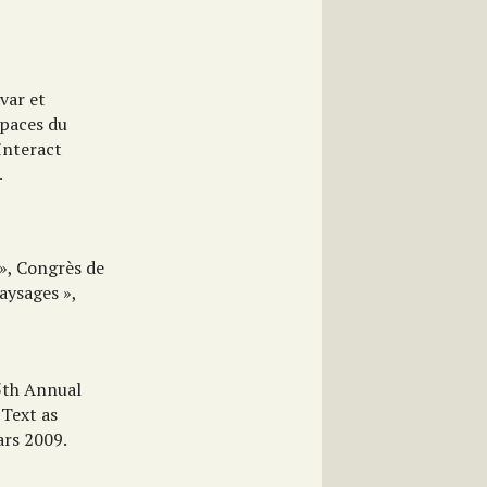
var et
spaces du
Interact
.
», Congrès de
aysages »,
15th Annual
 Text as
ars 2009.