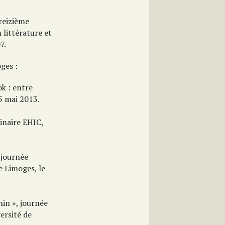
reizième
 littérature et
7.
ges :
ok : entre
5 mai 2013.
inaire EHIC,
 journée
e Limoges, le
in », journée
ersité de