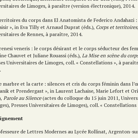
rsitaires de Limoges, à paraître (version électronique), 2014.
erritoires du corps dans El Anatomista de Federico Andahazi :
aisir », in Eva Tilly et Arnaud Duprat (éds.),
Corps et territoires
rsitaires de Rennes, à paraître, 2014.
renesi veneris : le corps désirant et le corps séducteur des fe
ne Chauvet et Juliane Rouassi (éds.),
La Mise en scène du corp
es Universitaires de Limoges, coll. « Constellations », à paraî
.
e marbre et la carte : silences et cris du corps féminin dans l
anik et Prendergast », in Laurent Lachaise, Marie Lefort et O
),
Parole au Silence
(actes du colloque du 15 juin 2011, Univers
es), Presses Universitaires de Limoges), coll. « Constellations 
eignement
ofesseure de Lettres Modernes au Lycée Rollinat, Argenton-su