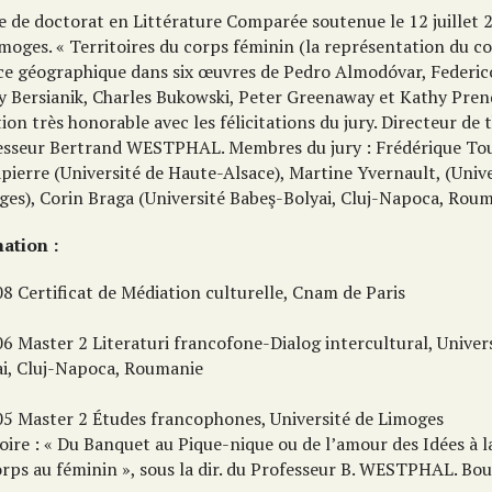
e de doctorat en Littérature Comparée soutenue le 12 juillet 2
imoges. « Territoires du corps féminin (la représentation du 
ce géographique dans six œuvres de Pedro Almodóvar, Federic
y Bersianik, Charles Bukowski, Peter Greenaway et Kathy Prend
on très honorable avec les félicitations du jury. Directeur de t
esseur Bertrand WESTPHAL. Membres du jury : Frédérique To
pierre (Université de Haute-Alsace), Martine Yvernault, (Unive
ges), Corin Braga (Université Babeş-Bolyai, Cluj-Napoca, Rou
ation :
8 Certificat de Médiation culturelle, Cnam de Paris
6 Master 2 Literaturi francofone-Dialog intercultural, Univer
ai, Cluj-Napoca, Roumanie
05 Master 2 Études francophones, Université de Limoges
ire : « Du Banquet au Pique-nique ou de l’amour des Idées à 
orps au féminin », sous la dir. du Professeur B. WESTPHAL. Bou