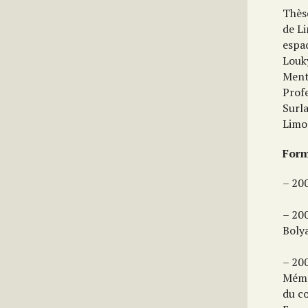
Thès
de L
espa
Louk
Menti
Prof
Surla
Limo
Form
– 200
– 200
Boly
– 20
Mémo
du c