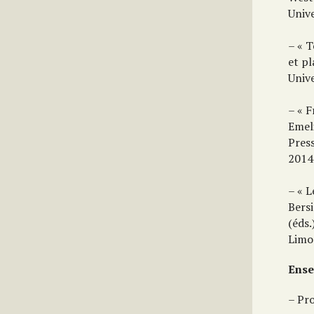
Unive
– « T
et pl
Unive
– « F
Emeli
Press
2014
– « L
Bersi
(éds.
Limog
Ens
– Pr