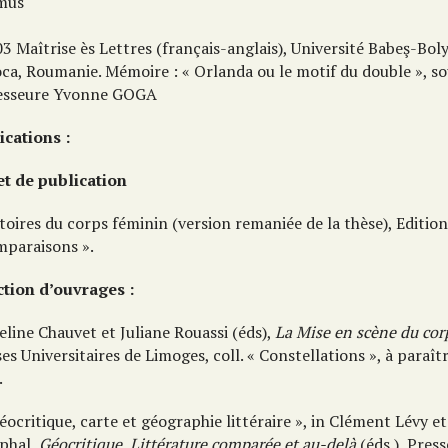
mus
3 Maîtrise ès Lettres (français-anglais), Université Babeş-Boly
a, Roumanie. Mémoire : « Orlanda ou le motif du double », sous
esseure Yvonne GOGA
ications :
et de publication
toires du corps féminin (version remaniée de la thèse), Edition
mparaisons ».
ction d’ouvrages :
line Chauvet et Juliane Rouassi (éds),
La Mise en scène du cor
es Universitaires de Limoges, coll. « Constellations », à paraî
.
éocritique, carte et géographie littéraire », in Clément Lévy e
phal,
Géocritique, Littérature comparée et au-delà
(éds.), Press