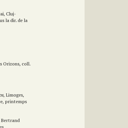
ai, Cluj-
 la dir. de la
s Orizons, coll.
ps
, Limoges,
tre, printemps
t Bertrand
es