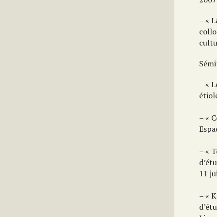
– « 
collo
cult
Sémin
– « L
étio
– « 
Espac
– « 
d’ét
11 ju
– « 
d’étu