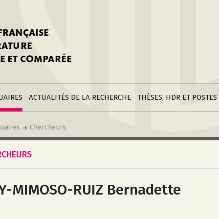
stitutions
Parutions
LGC
toire
réer une fiche
Appels
CNU 10e section
 FRANÇAISE
nnuaire
à la SFLGC
Soutenances
Prix de Thèse SFLGC
ÉRATURE
difier sa fiche
ur ce site
appel à candidatur
E ET COMPARÉE
nnuaire
Divers
Bourses
réer une fiche
Soumettre une
stitution
annonce
Postes
UAIRES
ACTUALITÉS DE LA RECHERCHE
THÈSES, HDR ET POSTES
uaires
Chercheurs
RCHEURS
Y-MIMOSO-RUIZ Bernadette