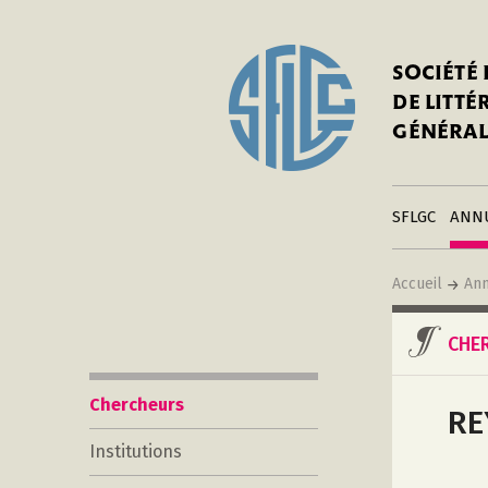
In
Notre his
C
SOCIÉTÉ
a
Adhérer 
DE LITT
Mo
Publier s
GÉNÉRAL
a
Contacts
C
Liens
in
SFLGC
ANN
Accueil
Ann
CHE
Chercheurs
RE
Institutions