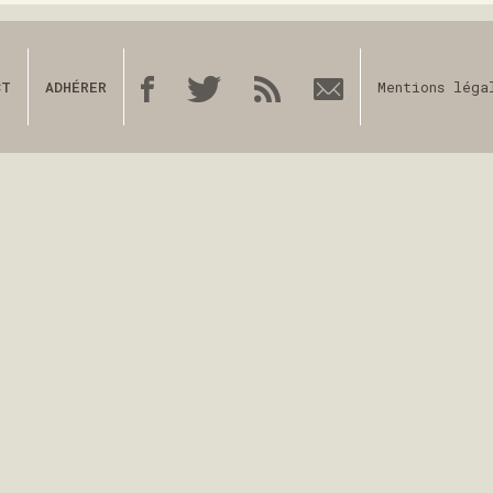
CT
ADHÉRER
Mentions léga