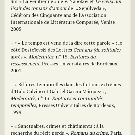
Sur « La Vénitienne » de V. Nabokov et
Le vieux qui
lisait des romans d’amour
de L. Sepúlveda »,
Cédérom des Cinquante ans de l’Association
Internationale de Littérature Comparée, Venise
2005.
– « « Le temps est venu de la dire cette parole » : le
côté Dostoïevski des Lettres
Cent ans (de solitude)
après »,
Modernités
, n° 15,
Ecritures du
ressassement
, Presses Universitaires de Bordeaux,
2001.
– « Biffures temporelles dans les fictions extrêmes
d’Italo Calvino et Gabriel García Márquez »,
Modernités
, n° 13,
Ruptures et continuités
temporelles
, Presses Universitaires de Bordeaux,
1999.
– « Sanctuaires, crimes et châtiments : à la
recherche du récit perdu »,
Romans du crime
, Paris,