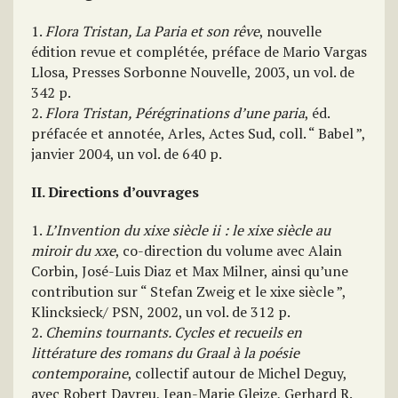
1.
Flora Tristan, La Paria et son rêve
, nouvelle
édition revue et complétée, préface de Mario Vargas
Llosa, Presses Sorbonne Nouvelle, 2003, un vol. de
342 p.
2.
Flora Tristan, Pérégrinations d’une paria
, éd.
préfacée et annotée, Arles, Actes Sud, coll. “ Babel ”,
janvier 2004, un vol. de 640 p.
II. Directions d’ouvrages
1.
L’Invention du xixe siècle ii : le xixe siècle au
miroir du xxe
, co-direction du volume avec Alain
Corbin, José-Luis Diaz et Max Milner, ainsi qu’une
contribution sur “ Stefan Zweig et le xixe siècle ”,
Klincksieck/ PSN, 2002, un vol. de 312 p.
2.
Chemins tournants. Cycles et recueils en
littérature des romans du Graal à la poésie
contemporaine
, collectif autour de Michel Deguy,
avec Robert Davreu, Jean-Marie Gleize, Gerhard R.