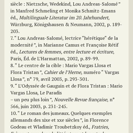
siècle : Nietzsche, Wedekind, Lou Andreas-Salomé ”
in Manfred Schmeling et Monika Schmitz-Emans
éd.,
Multilinguale Literatur im 20. Jahrhundert
,
Würzburg, Königshausen & Neumann, 2002, p. 189-
203.
7. “ Lou Andreas-Salomé, lectrice “hérétique“ de la
modernité ”, in Marianne Camus et Françoise Rétif
éd.,
Lectures de femmes, entre lecture et écriture
,
Paris, Éd. de L’Harmattan, 2002, p. 89-99.
8. “ Le centre de la cible : Mario Vargas Llosa et
Flora Tristan ”,
Cahier de l’Herne
, numéro “ Vargas
Llosa ”, n° 79, avril 2003, p. 293-301.
9. “ L’Odyssée de Gauguin et de Flora Tristan : Mario
Vargas Llosa, Le Paradis
– un peu plus loin ”,
Nouvelle Revue française
, n°
566, juin 2003, p. 231-245.
10. “ Le roman des jumeaux. Quelques exemples
allemands des xixe et xxe siècles ”, in Florence
Godeau et Wladimir Troubetzkoy éd.,
Fratries,