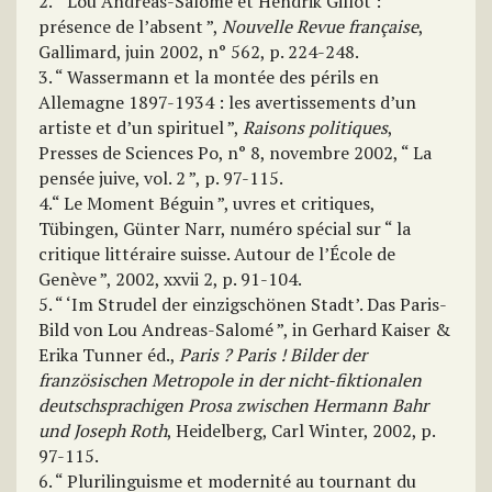
2. “ Lou Andreas-Salomé et Hendrik Gillot :
présence de l’absent ”,
Nouvelle Revue française
,
Gallimard, juin 2002, n° 562, p. 224-248.
3. “ Wassermann et la montée des périls en
Allemagne 1897-1934 : les avertissements d’un
artiste et d’un spirituel ”,
Raisons politiques
,
Presses de Sciences Po, n° 8, novembre 2002, “ La
pensée juive, vol. 2 ”, p. 97-115.
4.“ Le Moment Béguin ”, uvres et critiques,
Tübingen, Günter Narr, numéro spécial sur “ la
critique littéraire suisse. Autour de l’École de
Genève ”, 2002, xxvii 2, p. 91-104.
5. “ ‘Im Strudel der einzigschönen Stadt’. Das Paris-
Bild von Lou Andreas-Salomé ”, in Gerhard Kaiser &
Erika Tunner éd.,
Paris ? Paris ! Bilder der
französischen Metropole in der nicht-fiktionalen
deutschsprachigen Prosa zwischen Hermann Bahr
und Joseph Roth
, Heidelberg, Carl Winter, 2002, p.
97-115.
6. “ Plurilinguisme et modernité au tournant du