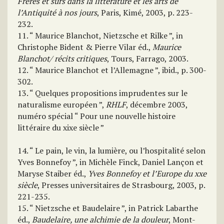
Frères et surs dans la littérature et les arts de
l’Antiquité à nos jours
, Paris, Kimé, 2003, p. 223-
232.
11. “ Maurice Blanchot, Nietzsche et Rilke ”, in
Christophe Bident & Pierre Vilar éd.,
Maurice
Blanchot/ récits critiques
, Tours, Farrago, 2003.
12. “ Maurice Blanchot et l’Allemagne ”, ibid., p. 300-
302.
13. “ Quelques propositions imprudentes sur le
naturalisme européen ”,
RHLF
, décembre 2003,
numéro spécial “ Pour une nouvelle histoire
littéraire du xixe siècle ”
14. “ Le pain, le vin, la lumière, ou l’hospitalité selon
Yves Bonnefoy ”, in Michèle Finck, Daniel Lançon et
Maryse Staiber éd.,
Yves Bonnefoy et l’Europe du xxe
siècle
, Presses universitaires de Strasbourg, 2003, p.
221-235.
15. “ Nietzsche et Baudelaire ”, in Patrick Labarthe
éd.,
Baudelaire, une alchimie de la douleur
, Mont-