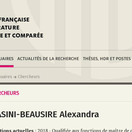
stitutions
Parutions
LGC
toire
réer une fiche
Appels
CNU 10e section
 FRANÇAISE
nnuaire
à la SFLGC
Soutenances
Prix de Thèse SFLGC
ÉRATURE
difier sa fiche
ur ce site
appel à candidatur
E ET COMPARÉE
nnuaire
Divers
Bourses
réer une fiche
Soumettre une
stitution
annonce
Postes
UAIRES
ACTUALITÉS DE LA RECHERCHE
THÈSES, HDR ET POSTES
uaires
Chercheurs
RCHEURS
SINI-BEAUSIRE Alexandra
tions actuelles
: 2018 - Qualifiée aux fonctions de maître de