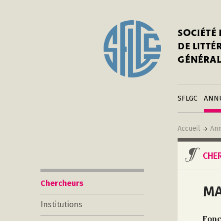
In
Notre his
C
SOCIÉTÉ
a
Adhérer 
DE LITT
Mo
Publier s
GÉNÉRAL
a
Contacts
C
Liens
in
SFLGC
ANN
Accueil
Ann
CHE
Chercheurs
MA
Institutions
Fonc