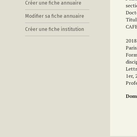
Créer une fiche annuaire
sect
Doct
Modifier sa fiche annuaire
Titul
CAFE
Créer une fiche institution
2018
Paris
Form
disci
Lett
1er, 
Profe
Doma