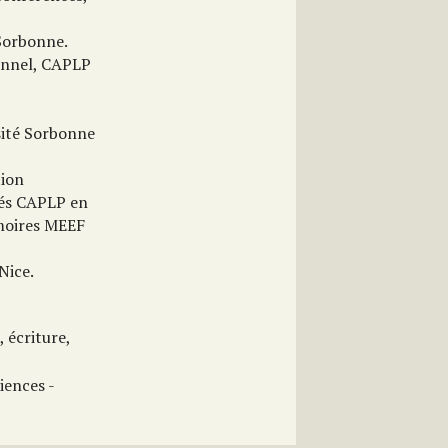
 Sorbonne.
ionnel, CAPLP
sité Sorbonne
tion
rvés CAPLP en
émoires MEEF
Nice.
, écriture,
iences -