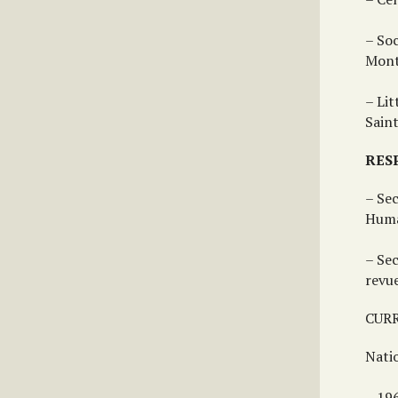
– Soc
Mont
– Lit
Saint
RES
– Sec
Huma
– Se
revue
CUR
Natio
– 19