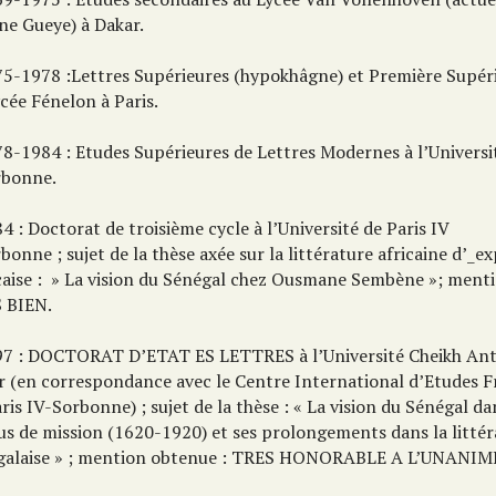
ne Gueye) à Dakar.
75-1978 :Lettres Supérieures (hypokhâgne) et Première Supér
cée Fénelon à Paris.
78-1984 : Etudes Supérieures de Lettres Modernes à l’Universit
rbonne.
4 : Doctorat de troisième cycle à l’Université de Paris IV
bonne ; sujet de la thèse axée sur la littérature africaine d’_e
çaise : » La vision du Sénégal chez Ousmane Sembène »; ment
 BIEN.
97 : DOCTORAT D’ETAT ES LETTRES à l’Université Cheikh Ant
r (en correspondance avec le Centre International d’Etudes
ris IV-Sorbonne) ; sujet de la thèse : « La vision du Sénégal d
us de mission (1620-1920) et ses prolongements dans la litté
galaise » ; mention obtenue : TRES HONORABLE A L’UNANIM