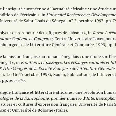
e l’antiquité européenne à l’actualité africaine : une étude sur
ndition de l’écrivain », in
Université Recherche et Développem
Université de Saint-Louis du Sénégal, n° 2, octobre 1993, pp. 7
olyeucte et Albouri : deux figures de l’absolu », in
Revue Luxem
érature Générale et Comparée
, Centre Universitaire Luxembourg
mbourgeoise de Littérature Générale et Comparée, 1993, pp. 
e la mission française au roman sénégalais : une étude sur l’his
énégal », in
Frontières et passages. Les échanges culturels et litt
XVIIIe Congrès de la Société Française de Littérature Général
en, 15-16-17 octobre 1998), Rouen, Publications de l’Universi
, pp. 365-370.
angue française et littérature africaine : une révolution human
ologies de la francophonie
, premier numéro d’
Interfrancopho
ratures et cultures d’expression française, Université de Paris
ce) et Université de Bologne (Italie).