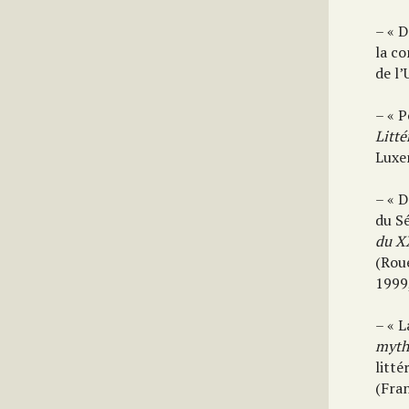
– « D
la co
de l’
– « P
Litt
Luxe
– « D
du S
du X
(Rou
1999
– « L
myth
litté
(Fran