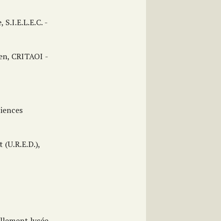
 S.I.E.L.E.C. ­
ien, CRITAOI ­
ciences
 (U.R.E.D.),
ellement lycée