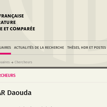
stitutions
Parutions
LGC
toire
réer une fiche
Appels
CNU 10e section
 FRANÇAISE
nnuaire
à la SFLGC
Soutenances
Prix de Thèse SFLGC
ÉRATURE
difier sa fiche
ur ce site
appel à candidatur
E ET COMPARÉE
nnuaire
Divers
Bourses
réer une fiche
Soumettre une
stitution
annonce
Postes
UAIRES
ACTUALITÉS DE LA RECHERCHE
THÈSES, HDR ET POSTES
uaires
Chercheurs
RCHEURS
R Daouda