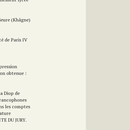
ieure (Khâgne)
é de Paris IV
xpression
ion obtenue :
a Diop de
 Francophones
ans les comptes
rature
ITE DU JURY.