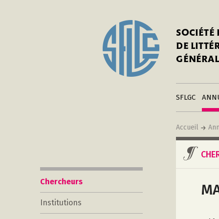
In
Notre his
C
SOCIÉTÉ
a
Adhérer 
DE LITT
Mo
Publier s
GÉNÉRAL
a
Contacts
C
Liens
in
SFLGC
ANN
Accueil
Ann
CHE
Chercheurs
MA
Institutions