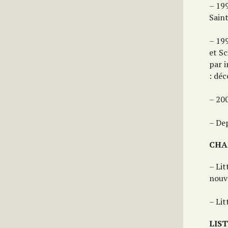
– 199
Sain
– 199
et S
par i
: dé
– 20
– De
CHA
– Lit
nouv
– Lit
LIS