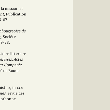
 la mission et
ent
, Publication
9-87.
bourgeoise de
, Société
19-28.
toire littéraire
éraires. Actes
e et Comparée
té de Rouen,
iste », in
Les
nies
, revue des
­ Sorbonne