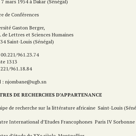
e 7 mars 1954 à Dakar (Sénégal)
re de Conférences
ersité Gaston Berger,
R. de Lettres et Sciences Humaines
234 Saint-Louis (Sénégal)
: 00.221/961.23.74
ste 1313
: 221/961.18.84
l : njombane@ugb.sn
TRES DE RECHERCHES D’APPARTENANCE
ipe de recherche sur la littérature africaine ­ Saint-Louis (Sén
ntre International d’Etudes Francophones ­ Paris IV Sorbonne
tre d’étude du XXe siècle ­ Montpellier