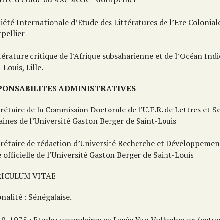
iété Internationale d’Etude des Littératures de l’Ere Coloniale,
pellier
térature critique de l’Afrique subsaharienne et de l’Océan Ind
-Louis, Lille.
PONSABILITES ADMINISTRATIVES
rétaire de la Commission Doctorale de l’U.F.R. de Lettres et S
ines de l’Université Gaston Berger de Saint-Louis
crétaire de rédaction d’Université Recherche et Développement
 officielle de l’Université Gaston Berger de Saint-Louis
RICULUM VITAE
nalité : Sénégalaise.
69-1975 : Etudes secondaires au Lycée Van Vollenhoven (actu