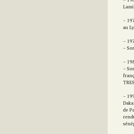
Lami
– 19
au Ly
– 19
– So
– 198
– Sor
fran
TRES
– 19
Daka
de Pa
rend
séné