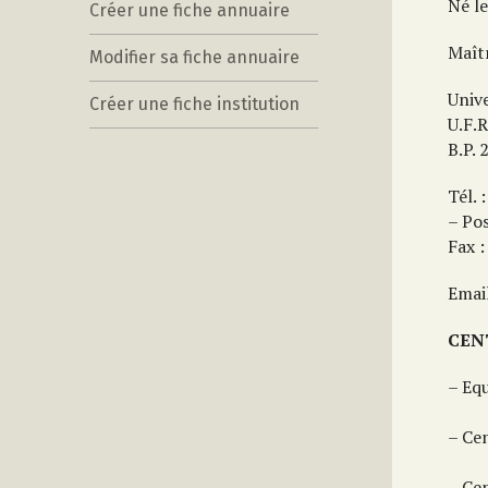
Né l
Créer une fiche annuaire
Maît
Modifier sa fiche annuaire
Univ
Créer une fiche institution
U.F.
B.P. 
Tél. 
– Po
Fax 
Emai
CEN
– Equ
– Ce
– Cen