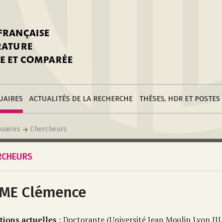
stitutions
Parutions
LGC
toire
réer une fiche
Appels
CNU 10e section
 FRANÇAISE
nnuaire
à la SFLGC
Soutenances
Prix de Thèse SFLGC
ÉRATURE
difier sa fiche
ur ce site
appel à candidatur
E ET COMPARÉE
nnuaire
Divers
Bourses
réer une fiche
Soumettre une
stitution
annonce
Postes
UAIRES
ACTUALITÉS DE LA RECHERCHE
THÈSES, HDR ET POSTES
uaires
Chercheurs
RCHEURS
IME Clémence
tions actuelles
: Doctorante (Université Jean Moulin Lyon II