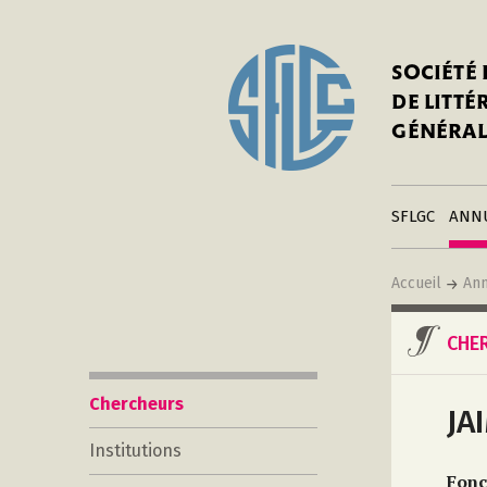
In
Notre his
C
SOCIÉTÉ
a
Adhérer 
DE LITT
Mo
Publier s
GÉNÉRAL
a
Contacts
C
Liens
in
SFLGC
ANN
Accueil
Ann
CHE
Chercheurs
JA
Institutions
Fonc