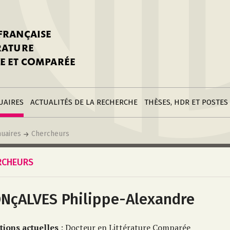
stitutions
Parutions
LGC
toire
réer une fiche
Appels
CNU 10e section
 FRANÇAISE
nnuaire
à la SFLGC
Soutenances
Prix de Thèse SFLGC
ÉRATURE
difier sa fiche
ur ce site
appel à candidatur
E ET COMPARÉE
nnuaire
Divers
Bourses
réer une fiche
Soumettre une
stitution
annonce
Postes
UAIRES
ACTUALITÉS DE LA RECHERCHE
THÈSES, HDR ET POSTES
uaires
Chercheurs
RCHEURS
NçALVES Philippe-Alexandre
tions actuelles
: Docteur en Littérature Comparée