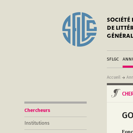
In
Notre his
C
SOCIÉTÉ
a
Adhérer 
DE LITT
Mo
Publier s
GÉNÉRAL
a
Contacts
C
Liens
in
SFLGC
ANN
Accueil
Ann
CHE
Chercheurs
GO
Institutions
Fonc