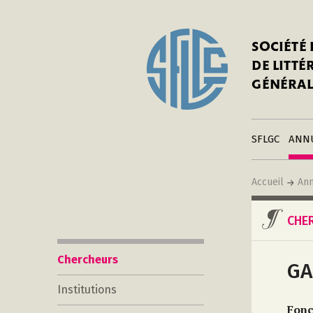
In
Notre his
C
SOCIÉTÉ
a
Adhérer 
DE LITT
Mo
Publier s
GÉNÉRAL
a
Contacts
C
Liens
in
SFLGC
ANN
Accueil
Ann
CHE
Chercheurs
GA
Institutions
Fonc