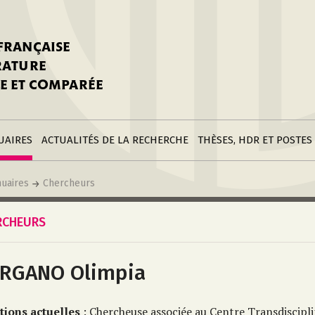
stitutions
Parutions
LGC
toire
réer une fiche
Appels
CNU 10e section
 FRANÇAISE
nnuaire
à la SFLGC
Soutenances
Prix de Thèse SFLGC
ÉRATURE
difier sa fiche
ur ce site
appel à candidatur
E ET COMPARÉE
nnuaire
Divers
Bourses
réer une fiche
Soumettre une
stitution
annonce
Postes
UAIRES
ACTUALITÉS DE LA RECHERCHE
THÈSES, HDR ET POSTES
uaires
Chercheurs
RCHEURS
RGANO Olimpia
tions actuelles
: Chercheuse associée au Centre Transdiscipli