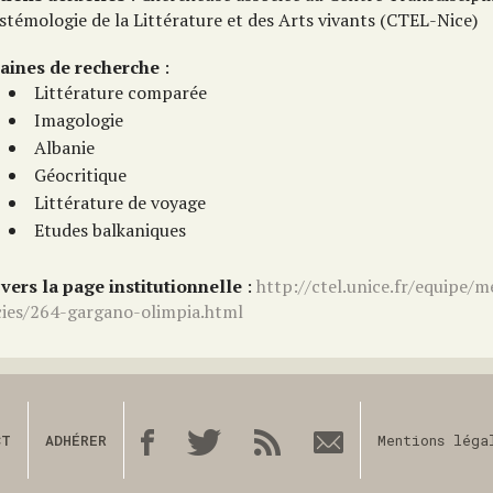
stémologie de la Littérature et des Arts vivants (CTEL-Nice)
ines de recherche
:
Littérature comparée
Imagologie
Albanie
Géocritique
Littérature de voyage
Etudes balkaniques
 vers la page institutionnelle
:
http://ctel.unice.fr/equipe/
cies/264-gargano-olimpia.html
CT
ADHÉRER
Mentions léga