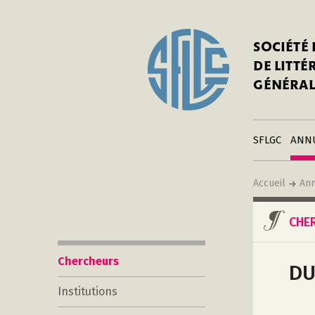
In
Notre his
C
SOCIÉTÉ
a
Adhérer 
DE LITT
Mo
Publier s
GÉNÉRAL
a
Contacts
C
Liens
in
SFLGC
ANN
Accueil
Ann
CHE
Chercheurs
DU
Institutions