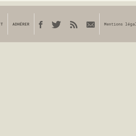
CT
ADHÉRER
Mentions léga