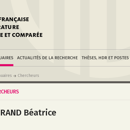
stitutions
Parutions
LGC
toire
réer une fiche
Appels
CNU 10e section
 FRANÇAISE
nnuaire
à la SFLGC
Soutenances
Prix de Thèse SFLGC
ÉRATURE
difier sa fiche
ur ce site
appel à candidatur
E ET COMPARÉE
nnuaire
Divers
Bourses
réer une fiche
Soumettre une
stitution
annonce
Postes
UAIRES
ACTUALITÉS DE LA RECHERCHE
THÈSES, HDR ET POSTES
uaires
Chercheurs
RCHEURS
RAND Béatrice