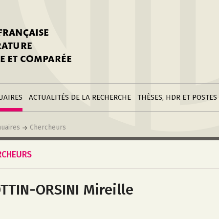
stitutions
Parutions
LGC
toire
réer une fiche
Appels
CNU 10e section
 FRANÇAISE
nnuaire
à la SFLGC
Soutenances
Prix de Thèse SFLGC
ÉRATURE
difier sa fiche
ur ce site
appel à candidatur
E ET COMPARÉE
nnuaire
Divers
Bourses
réer une fiche
Soumettre une
stitution
annonce
Postes
UAIRES
ACTUALITÉS DE LA RECHERCHE
THÈSES, HDR ET POSTES
uaires
Chercheurs
RCHEURS
TTIN-ORSINI Mireille