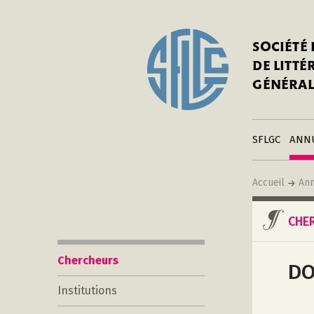
In
Notre his
C
SOCIÉTÉ
a
Adhérer 
DE LITT
Mo
Publier s
GÉNÉRAL
a
Contacts
C
Liens
in
SFLGC
ANN
Accueil
Ann
CHE
Chercheurs
DO
Institutions