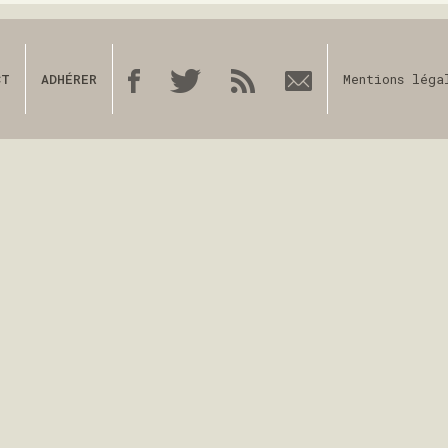
CT
ADHÉRER
Mentions léga