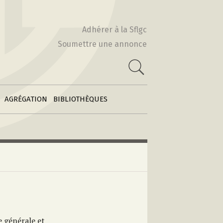
Actes & Volumes
2010-2011
collectifs
Adhérer à la Sflgc
2009-2010
Soumettre une annonce
Poétiques
 :
comparatistes
e
2008-2009
Archives des
2007-2008
feuilles
2006-2007
d’information
AGRÉGATION
BIBLIOTHÈQUES
e générale et