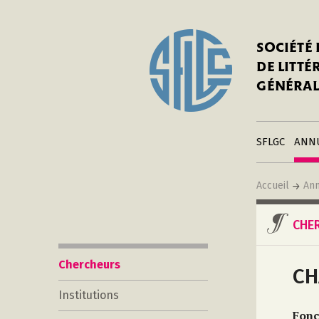
In
Notre his
C
SOCIÉTÉ
a
Adhérer 
DE LITT
Mo
Publier s
GÉNÉRAL
a
Contacts
C
Liens
in
SFLGC
ANN
Accueil
Ann
CHE
Chercheurs
CH
Institutions
Fonc