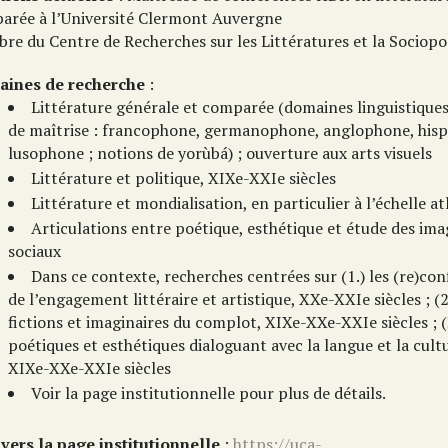
arée à l’Université Clermont Auvergne
re du Centre de Recherches sur les Littératures et la Sociopo
ines de recherche
:
Littérature générale et comparée (domaines linguistiques
de maîtrise : francophone, germanophone, anglophone, his
lusophone ; notions de yorùbá) ; ouverture aux arts visuels
Littérature et politique, XIXe-XXIe siècles
Littérature et mondialisation, en particulier à l’échelle a
Articulations entre poétique, esthétique et étude des ima
sociaux
Dans ce contexte, recherches centrées sur (1.) les (re)con
de l’engagement littéraire et artistique, XXe-XXIe siècles ; (2
fictions et imaginaires du complot, XIXe-XXe-XXIe siècles ; (3
poétiques et esthétiques dialoguant avec la langue et la cultu
XIXe-XXe-XXIe siècles
Voir la page institutionnelle pour plus de détails.
 vers la page institutionnelle
:
https://uca-