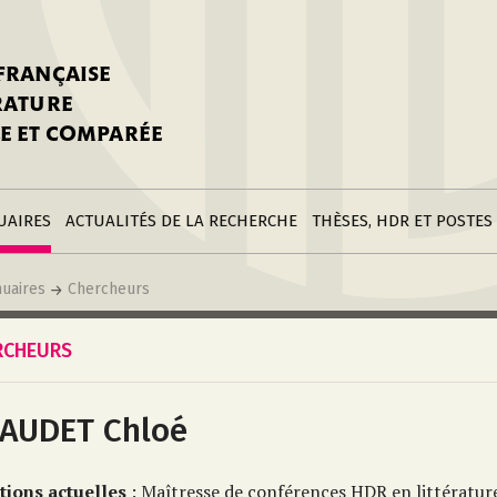
stitutions
Parutions
LGC
toire
réer une fiche
Appels
CNU 10e section
 FRANÇAISE
nnuaire
à la SFLGC
Soutenances
Prix de Thèse SFLGC
ÉRATURE
difier sa fiche
ur ce site
appel à candidatur
E ET COMPARÉE
nnuaire
Divers
Bourses
réer une fiche
Soumettre une
stitution
annonce
Postes
UAIRES
ACTUALITÉS DE LA RECHERCHE
THÈSES, HDR ET POSTES
uaires
Chercheurs
RCHEURS
AUDET Chloé
tions actuelles
: Maîtresse de conférences HDR en littératur