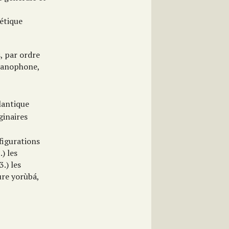
étique
, par ordre
panophone,
tlantique
ginaires
figurations
.) les
.) les
re yorùbá,