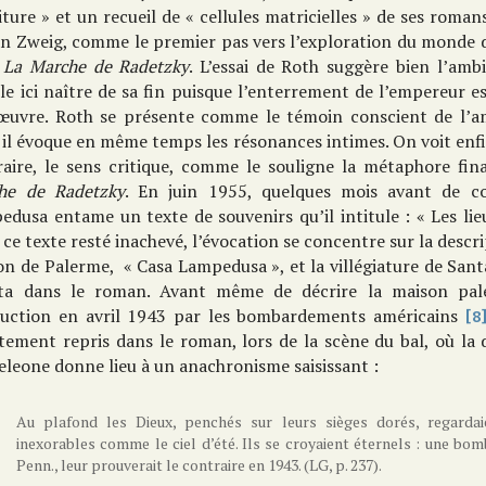
iture » et un recueil de « cellules matricielles » de ses roma
an Zweig, comme le premier pas vers l’exploration du monde d
s
La Marche de Radetzky
. L’essai de Roth suggère bien l’am
e ici naître de sa fin puisque l’enterrement de l’empereur e
’œuvre. Roth se présente comme le témoin conscient de l’a
il évoque en même temps les résonances intimes. On voit enfin
raire, le sens critique, comme le souligne la métaphore f
he de Radetzky
. En juin 1955, quelques mois avant de 
edusa entame un texte de souvenirs qu’il intitule : « Les l
ce texte resté inachevé, l’évocation se concentre sur la descri
on de Palerme, « Casa Lampedusa », et la villégiature de San
ta dans le roman. Avant même de décrire la maison pal
ruction en avril 1943 par les bombardements américains
[8
tement repris dans le roman, lors de la scène du bal, où la 
leone donne lieu à un anachronisme saisissant :
Au plafond les Dieux, penchés sur leurs sièges dorés, regardai
inexorables comme le ciel d’été. Ils se croyaient éternels : une bom
Penn., leur prouverait le contraire en 1943. (LG, p. 237).