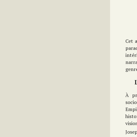
Cet a
para
intér
narr
genre
À pr
soci
Empi
hist
visio
Jose