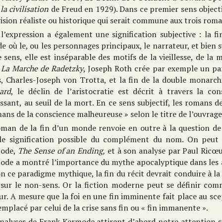
la civilisation
de Freud en 1929). Dans ce premier sens object
ision réaliste ou historique qui serait commune aux trois roma
l’expression a également une signification subjective : la f
 où le, ou les personnages principaux, le narrateur, et bien 
 sens, elle est inséparable des motifs de la vieillesse, de la
s
La Marche de Radetzky
, Joseph Roth crée par exemple un par
s, Charles-Joseph von Trotta, et la fin de la double monarch
ard
, le déclin de l’aristocratie est décrit à travers la c
lissant, au seuil de la mort. En ce sens subjectif, les romans 
ans de la conscience malheureuse » selon le titre de l’ouvrag
oman de la fin d’un monde renvoie en outre à la question de 
le signification possible du complément du nom. On peut s
ode,
The Sense of an Ending,
et à son analyse par Paul Ric
de a montré l’importance du mythe apocalyptique dans les att
on ce paradigme mythique, la fin du récit devrait conduire à la 
 sur le non-sens. Or la fiction moderne peut se définir com
r. A mesure que la foi en une fin imminente fait place au sc
emplacé par celui de la crise sans fin ou « fin immanente ».
nalyses de Frank Kermode attirent d’abord notre attention su