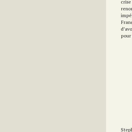
crise
renom
impé
Fran
d’avo
pour 
Step