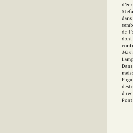
d’écr
Stef
dan
sembl
de l
dont 
cont
Marc
Lamp
Dans 
mais
Fuga
dest
direc
Ponte