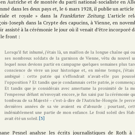
 en Autriche et de montée du parti national-socialiste en Alle
mé dans les deux pays et, le 6 mars 1928, il publie un article 
riale et royale » dans la
Frankfurter Zeitung
. L’article r
çois-Joseph dans la Crypte des capucins, à Vienne, en novem
ir assisté à la cérémonie le jour où il venait d’être incorporé 
le front :
Lorsqu’il fut inhumé, j’étais là, un maillon de la longue chaîne qui ou
ses nombreux soldats de la garnison de Vienne, vêtu du nouvel u
lequel nous devions partir en campagne quelques semaines plus tard.
conscience de vivre un jour historique et, en même temps, j’étais
ambiguë : cette patrie qui s’effondrait n’avait-elle pas pous
l’opposition ? Et tandis que je condamnais cette patrie, je commença
Et tandis que je considérais avec amertume la proximité de la m
l’empereur défunt m’envoyait encore, je fus saisi par la cérémonie q
tombeau de sa Majesté – c’est-à-dire de l’Autriche-Hongrie. Je perce
dernières années de sa vie avaient eu d’absurde ; pourtant, cet
indéniablement une partie de mon enfance. Le froid soleil des Habs
avait été un soleil.
[5]
hane Pesnel analyse les écrits journalistiques de Roth à