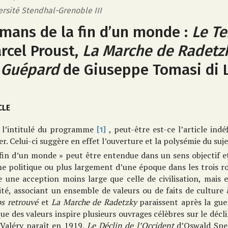
ersité Stendhal-Grenoble III
mans de la fin d’un monde :
Le T
rcel Proust,
La Marche de Radetz
 Guépard
de Giuseppe Tomasi di
CLE
 l’intitulé du programme
, peut-être est-ce l’article indé
[1]
er. Celui-ci suggère en effet l’ouverture et la polysémie du suj
fin d’un monde » peut être entendue dans un sens objectif et
me politique ou plus largement d’une époque dans les trois 
 une acception moins large que celle de civilisation, mais e
ité, associant un ensemble de valeurs ou de faits de culture 
s retrouvé
et
La Marche de Radetzky
paraissent après la gue
que des valeurs inspire plusieurs ouvrages célèbres sur le décl
 Valéry paraît en 1919,
Le Déclin de l’Occident
d’Oswald Spe