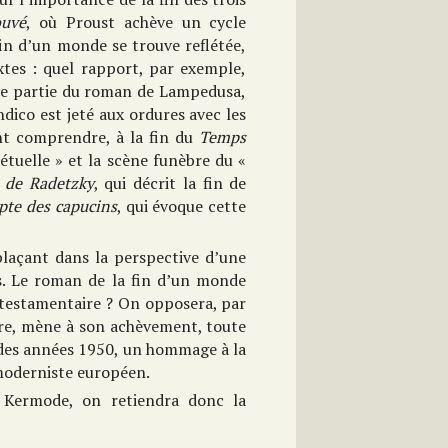
ouvé
, où Proust achève un cycle
n d’un monde se trouve reflétée,
xtes : quel rapport, par exemple,
ème partie du roman de Lampedusa,
ndico est jeté aux ordures avec les
nt comprendre, à la fin du
Temps
étuelle » et la scène funèbre du «
 de Radetzky
, qui décrit la fin de
pte des capucins
, qui évoque cette
plaçant dans la perspective d’une
s. Le roman de la fin d’un monde
estamentaire ? On opposera, par
re, mène à son achèvement, toute
n des années 1950, un hommage à la
 moderniste européen.
 Kermode, on retiendra donc la