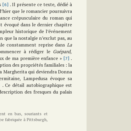
ns
. Il présente ce texte, dédié à
[6]
’hier que le romancier poursuivra
biance crépusculaire du roman qui
st évoqué dans le dernier chapitre
mpleur historique de l’événement
 que la nostalgie n’exclut pas, au
inale constamment reprise dans
La
commencer à rédiger le
Guépard
,
ieux de ma première enfance »
.
[7]
ption des propriétés familiales : la
ta Margherita qui deviendra Donna
ermitaine, Lampedusa évoque sa
. Ce détail autobiographique est
]
description des fresques du palais
ent en bas, souriants et
be fabriquée à Pittsburgh,