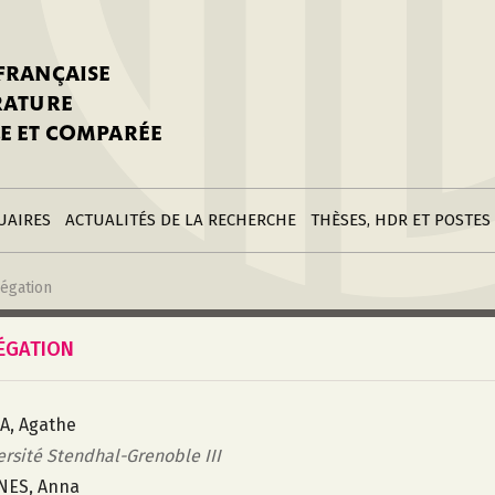
stitutions
Parutions
LGC
toire
réer une fiche
Appels
CNU 10e section
 FRANÇAISE
nnuaire
à la SFLGC
Soutenances
Prix de Thèse SFLGC
ÉRATURE
difier sa fiche
ur ce site
appel à candidatur
E ET COMPARÉE
nnuaire
Divers
Bourses
réer une fiche
Soumettre une
stitution
annonce
Postes
UAIRES
ACTUALITÉS DE LA RECHERCHE
THÈSES, HDR ET POSTES
égation
ÉGATION
A, Agathe
ersité Stendhal-Grenoble III
NES, Anna