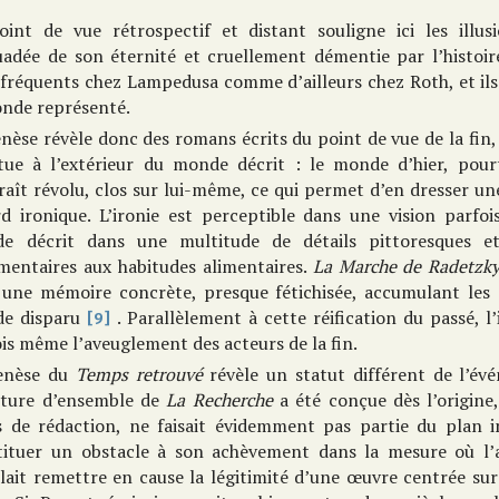
oint de vue rétrospectif et distant souligne ici les illusi
uadée de son éternité et cruellement démentie par l’histoir
 fréquents chez Lampedusa comme d’ailleurs chez Roth, et il
onde représenté.
nèse révèle donc des romans écrits du point de vue de la fin, 
itue à l’extérieur du monde décrit : le monde d’hier, pou
aît révolu, clos sur lui-même, ce qui permet d’en dresser une
rd ironique. L’ironie est perceptible dans une vision parfoi
e décrit dans une multitude de détails pittoresques et
imentaires aux habitudes alimentaires.
La Marche de Radetzk
i une mémoire concrète, presque fétichisée, accumulant les 
e disparu
. Parallèlement à cette réification du passé, l’
[9]
is même l’aveuglement des acteurs de la fin.
enèse du
Temps retrouvé
révèle un statut différent de l’évé
cture d’ensemble de
La Recherche
a été conçue dès l’origine
s de rédaction, ne faisait évidemment pas partie du plan 
tituer un obstacle à son achèvement dans la mesure où l’a
ait remettre en cause la légitimité d’une œuvre centrée sur 