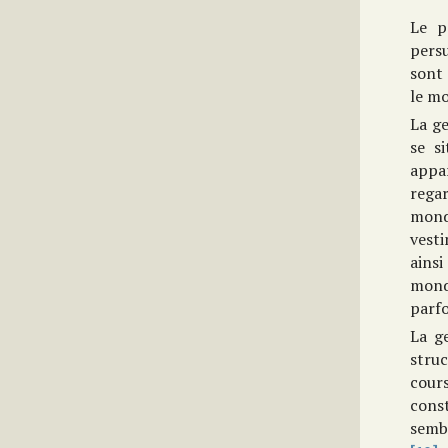
Le p
pers
sont
le m
La ge
se s
appar
rega
mond
vest
ains
mond
parfo
La g
stru
cour
cons
sembl