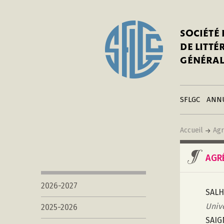
In
Notre his
C
SOCIÉTÉ
a
Adhérer 
DE LITT
Mo
Publier s
GÉNÉRAL
a
Contacts
C
Liens
in
SFLGC
ANN
Accueil
Agr
AGR
2026-2027
SALH
Univ
2025-2026
SAIG