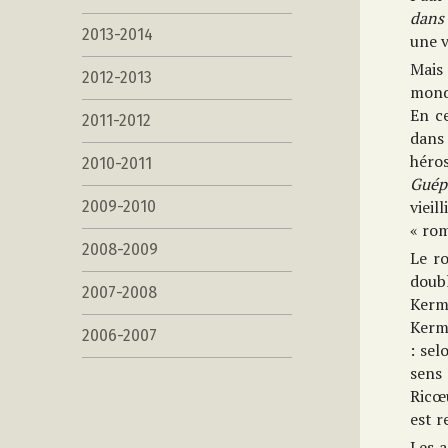
dans 
2013-2014
une v
Mais 
2012-2013
monde
En ce
2011-2012
dan
héro
2010-2011
Guép
vieil
2009-2010
« rom
2008-2009
Le r
doub
2007-2008
Kerm
Kermo
2006-2007
: sel
sens
Ricœu
est r
Les a