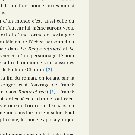
if, la fin d’un monde correspond à
ns.
in d’un monde c’est aussi celle du
sûr l’auteur lui-même auront vécu.
 mort et d’une forme de nostalgie :
allèle entre l’échec personnel du
ie ; dans
Le Temps retrouvé
et
Le
onscience d’un personnage-témoin
de la fin d’un monde sont aussi des
e de Philippe Chardin.
[2]
la fin du roman, en jouant sur la
onger ici à l’ouvrage de Franck
œur dans
Temps et récit
. Franck
[3]
entes liées à la fin de tout récit
victoire de l’ordre sur le chaos, du
me un « mythe brisé » selon Paul
epticisme, le modèle apocalyptique
r l’importance de la fin des trois