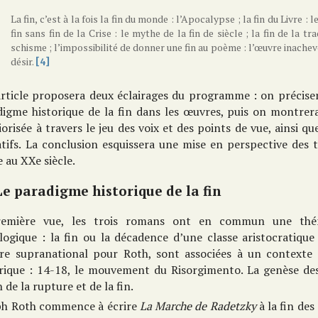
La fin, c’est à la fois la fin du monde : l’Apocalypse ; la fin du Livre : 
fin sans fin de la Crise : le mythe de la fin de siècle ; la fin de la t
schisme ; l’impossibilité de donner une fin au poème : l’œuvre inachevée
désir.
[4]
rticle proposera deux éclairages du programme : on précisera
digme historique de la fin dans les œuvres, puis on montre
iorisée à travers le jeu des voix et des points de vue, ainsi 
atifs. La conclusion esquissera une mise en perspective des 
 au XXe siècle.
Le paradigme historique de la fin
emière vue, les trois romans ont en commun une thémat
ologique : la fin ou la décadence d’une classe aristocratiq
re supranational pour Roth, sont associées à un contexte
orique : 14-18, le mouvement du Risorgimento. La genèse des
n de la rupture et de la fin.
ph Roth commence à écrire
La Marche de Radetzky
à la fin de