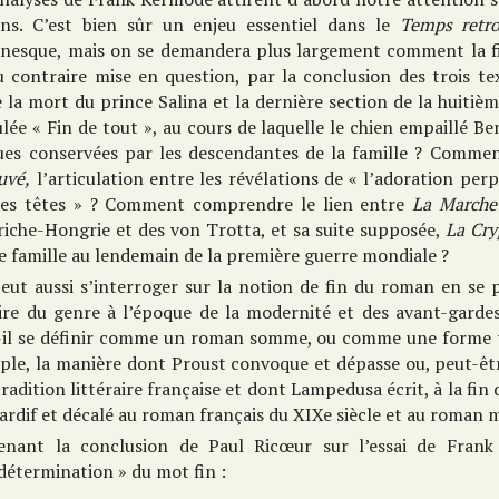
ns. C’est bien sûr un enjeu essentiel dans le
Temps retr
nesque, mais on se demandera plus largement comment la fi
u contraire mise en question, par la conclusion des trois te
 la mort du prince Salina et la dernière section de la huiti
ulée « Fin de tout », au cours de laquelle le chien empaillé Be
ques conservées par les descendantes de la famille ? Comme
uvé,
l’articulation entre les révélations de « l’adoration perp
des têtes » ? Comment comprendre le lien entre
La Marche
riche-Hongrie et des von Trotta, et sa suite supposée,
La Cry
 famille au lendemain de la première guerre mondiale ?
eut aussi s’interroger sur la notion de fin du roman en se 
oire du genre à l’époque de la modernité et des avant-garde
-il se définir comme un roman somme, ou comme une forme t
ple, la manière dont Proust convoque et dépasse ou, peut-êt
radition littéraire française et dont Lampedusa écrit, à la fi
tardif et décalé au roman français du XIXe siècle et au roman
enant la conclusion de Paul Ricœur sur l’essai de Frank
détermination » du mot fin :