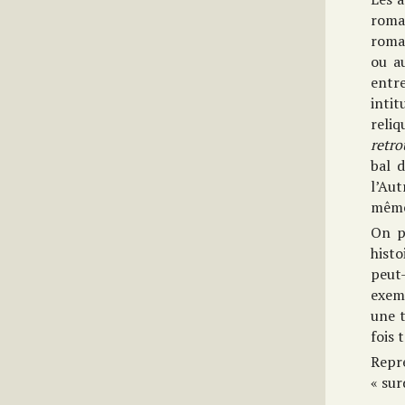
roma
roma
ou a
entre
intit
reli
retro
bal 
l’Aut
même
On p
hist
peut
exem
une t
fois 
Repr
« sur