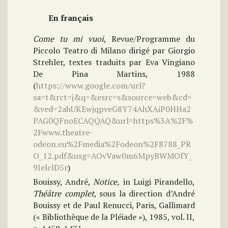
En français
Come tu mi vuoi
, Revue/Programme du
Piccolo Teatro di Milano dirigé par Giorgio
Strehler, textes traduits par Eva Vingiano
De Pina Martins, 1988
(
https://www.google.com/url?
sa=t&rct=j&q=&esrc=s&source=web&cd=
&ved=2ahUKEwjqpveG8Y74AhXAiP0HHa2
PAG0QFnoECAQQAQ&url=https%3A%2F%
2Fwww.theatre-
odeon.eu%2Fmedia%2Fodeon%2F8788_PR
O_12.pdf&usg=AOvVaw0m6MpyBWMOfY_
9IelclD5r
)
Bouissy, André,
Notice,
in Luigi Pirandello,
Théâtre complet
, sous la direction d’André
Bouissy et de Paul Renucci, Paris, Gallimard
(« Bibliothèque de la Pléiade »), 1985, vol. II,