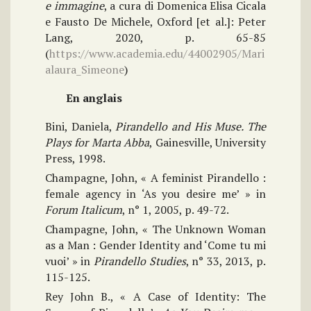
e immagine
, a cura di Domenica Elisa Cicala
e Fausto De Michele, Oxford [et al.]: Peter
Lang, 2020, p. 65-85
(
https://www.academia.edu/44002905/Mari
alaura_Simeone
)
En anglais
Bini, Daniela,
Pirandello and His Muse.
The
Plays for Marta Abba
, Gainesville, University
Press, 1998.
Champagne, John, « A feminist Pirandello :
female agency in ‘As you desire me’ » in
Forum Italicum
, n° 1, 2005, p. 49-72.
Champagne, John, « The Unknown Woman
as a Man : Gender Identity and ‘Come tu mi
vuoi’ » in
Pirandello Studies
, n° 33, 2013, p.
115-125.
Rey John B., « A Case of Identity: The