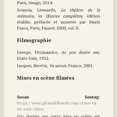
Paris, Imago, 2014.
Sciascia, Leonardo,
Le théâtre de la
mémoire
, in
Œuvres complètes
, édition
établie, préfacée et annotée par Mario
Fusco, Paris, Fayard, 2000, vol. II.
Filmographie
George, Fitzmaurice,
As you desire me
,
Etats-Unis, 1932.
Jacques, Rivette,
Va savoir
, France, 2001.
Mises en scène filmées
Susan Sontag
:
https://www.pirandelloweb.com/come-tu-
mi-vuoi-video/
(Un dossier sur cette mise en scène est