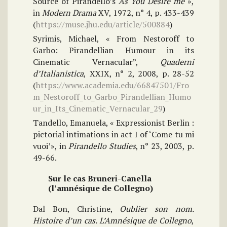
Source of Pirandello’s
As You Desire me
»,
in
Modern Drama
XV, 1972, n° 4, p. 433-439
(
https://muse.jhu.edu/article/500884
)
Syrimis, Michael, « From Nestoroff to
Garbo: Pirandellian Humour in its
Cinematic Vernacular”,
Quaderni
d’Italianistica
, XXIX, n° 2, 2008, p. 28-52
(
https://www.academia.edu/66847501/Fro
m_Nestoroff_to_Garbo_Pirandellian_Humo
ur_in_Its_Cinematic_Vernacular_29
)
Tandello, Emanuela, « Expressionist Berlin :
pictorial intimations in act I of ‘Come tu mi
vuoi’», in
Pirandello Studies
, n° 23, 2003, p.
49-66.
Sur le cas Bruneri-Canella
(l’amnésique de Collegno)
Dal Bon, Christine,
Oublier son nom.
Histoire d’un cas. L’Amnésique de Collegno
,