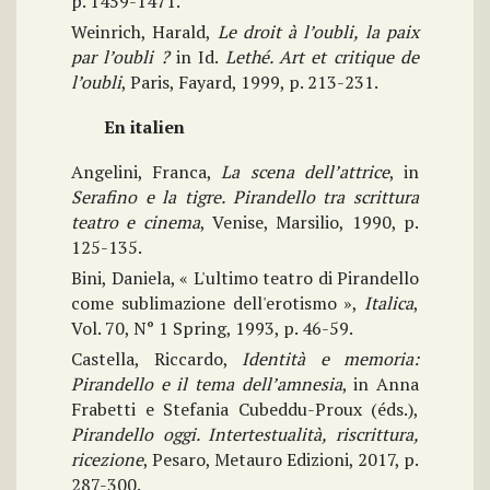
p. 1459-1471.
Weinrich, Harald,
Le droit à l’oubli, la paix
par l’oubli ?
in Id.
Lethé. Art et critique de
l’oubli
, Paris, Fayard, 1999, p. 213-231.
En italien
Angelini, Franca,
La scena dell’attrice
, in
Serafino e la tigre. Pirandello tra scrittura
teatro e cinema
, Venise, Marsilio, 1990, p.
125-135.
Bini, Daniela, « L'ultimo teatro di Pirandello
come sublimazione dell'erotismo »,
Italica
,
Vol. 70, N° 1 Spring, 1993, p. 46-59.
Castella, Riccardo,
Identità e memoria:
Pirandello e il tema dell’amnesia
, in Anna
Frabetti e Stefania Cubeddu-Proux (éds.),
Pirandello oggi. Intertestualità, riscrittura,
ricezione
, Pesaro, Metauro Edizioni, 2017, p.
287-300.