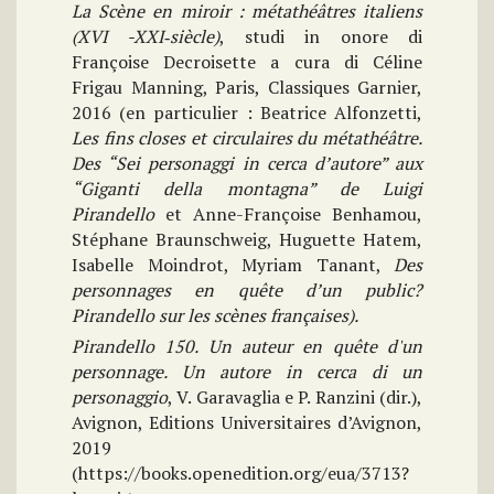
La Scène en miroir : métathéâtres italiens
(XVI -XXI‑siècle)
, studi in onore di
Françoise Decroisette a cura di Céline
Frigau Manning, Paris, Classiques Garnier,
2016 (en particulier : Beatrice Alfonzetti,
Les fins closes et circulaires du métathéâtre.
Des “Sei personaggi in cerca d’autore” aux
“Giganti della montagna” de Luigi
Pirandello
et Anne-Françoise Benhamou,
Stéphane Braunschweig, Huguette Hatem,
Isabelle Moindrot, Myriam Tanant,
Des
personnages en quête d’un public?
Pirandello sur les scènes françaises).
Pirandello 150. Un auteur en quête d'un
personnage.
Un autore in cerca di un
personaggio
, V. Garavaglia e P. Ranzini (dir.),
Avignon, Editions Universitaires d’Avignon,
2019
(https://books.openedition.org/eua/3713?