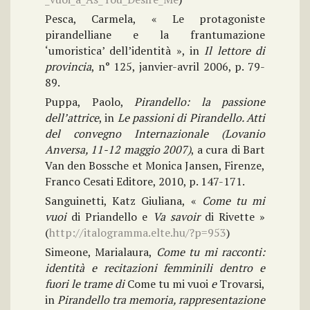
Pesca, Carmela, « Le protagoniste
pirandelliane e la frantumazione
‘umoristica’ dell’identità », in
Il lettore di
provincia
, n° 125, janvier-avril 2006, p. 79-
89.
Puppa, Paolo,
Pirandello: la passione
dell’attrice
, in
Le passioni di Pirandello. Atti
del convegno Internazionale (Lovanio
Anversa, 11-12 maggio 2007)
, a cura di Bart
Van den Bossche et Monica Jansen, Firenze,
Franco Cesati Editore, 2010, p. 147-171.
Sanguinetti, Katz Giuliana, «
Come tu mi
vuoi
di Priandello e
Va savoir
di Rivette »
(
http://italogramma.elte.hu/?p=953
)
Simeone, Marialaura,
Come tu mi racconti:
identità e recitazioni femminili dentro e
fuori le trame di
Come tu mi vuoi
e
Trovarsi,
in
Pirandello tra memoria, rappresentazione