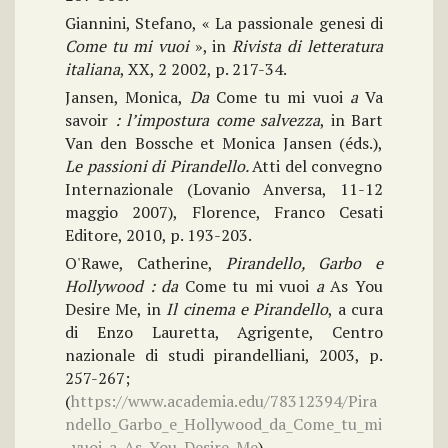
Giannini, Stefano, « La passionale genesi di
Come tu mi vuoi
», in
Rivista di letteratura
italiana
, XX, 2 2002, p. 217-34.
Jansen, Monica,
Da
Come tu mi vuoi
a
Va
savoir
: l’impostura come salvezza
, in Bart
Van den Bossche et Monica Jansen (éds.),
Le passioni di Pirandello.
Atti del convegno
Internazionale (Lovanio Anversa, 11-12
maggio 2007), Florence, Franco Cesati
Editore, 2010, p. 193-203.
O'Rawe, Catherine,
Pirandello, Garbo e
Hollywood : da
Come tu mi vuoi
a
As You
Desire Me, in
Il cinema e Pirandello
, a cura
di Enzo Lauretta, Agrigente, Centro
nazionale di studi pirandelliani, 2003, p.
257-267;
(
https://www.academia.edu/78312394/Pira
ndello_Garbo_e_Hollywood_da_Come_tu_mi
_vuoi_a_As_You_Desire_Me
)