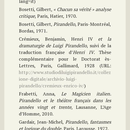
lang=it)
Bosetti, Gilbert,
«
Chacun sa vérité » analyse
critique
, Paris, Hatier, 1970.
Bosetti, Gilbert,
Pirandello
, Paris-Montréal,
Bordas, 1971.
Crémieux, Benjamin, Henri IV
et la
dramaturgie de Luigi Pirandello
, suivi de la
traduction française d’
Henri IV
. Thèse
complémentaire pour le Doctorat ès-
Lettres, Paris, Gallimard, 1928 (URL:
http://www.studiodiluigipirandello.it/collez
ione-digitale/archivio-luigi-
pirandello/cremieux-enrico-iv/
)
Frabetti, Anna,
Le Magicien italien.
Pirandello et le théâtre français dans les
années vingt et trente
, Lausanne, L’Age
d’Homme, 2010.
Gardair, Jean-Michel,
Pirandello, fantasmes
et logique du double,
Paris, Larousse, 1972.