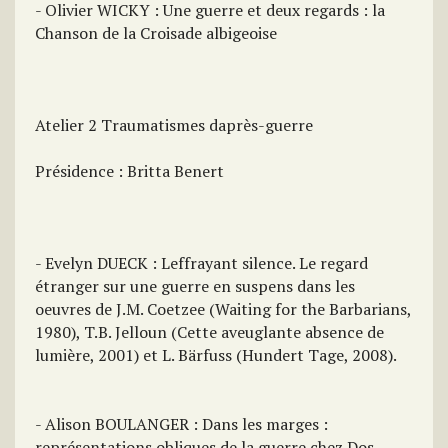
- Olivier WICKY : Une guerre et deux regards : la
Chanson de la Croisade albigeoise
Atelier 2 Traumatismes daprès-guerre
Présidence : Britta Benert
- Evelyn DUECK : Leffrayant silence. Le regard
étranger sur une guerre en suspens dans les
oeuvres de J.M. Coetzee (Waiting for the Barbarians,
1980), T.B. Jelloun (Cette aveuglante absence de
lumière, 2001) et L. Bärfuss (Hundert Tage, 2008).
- Alison BOULANGER : Dans les marges :
représentations obliques de la guerre chez Dos